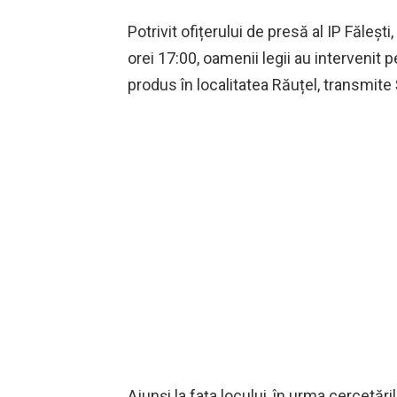
Potrivit ofițerului de presă al IP Fălești
orei 17:00, oamenii legii au intervenit
produs în localitatea Răuțel, transmite
Ajunși la fața locului, în urma cercetări