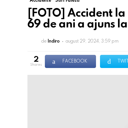
Accidente
Stiri Falesti
[FOTO] Accident la
69 de ani a ajuns la
de
Indiro
august 29, 2024, 3:59 pm
2
FACEBOOK
TWI
shares