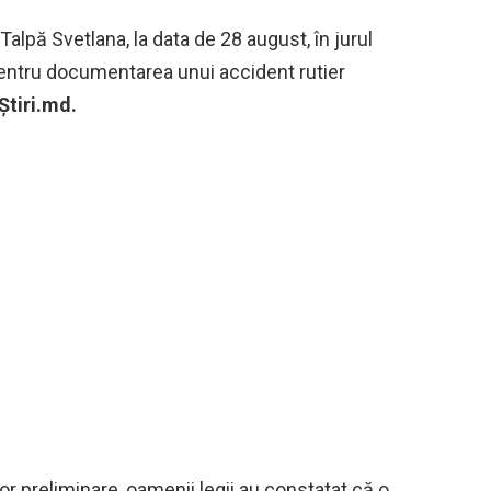
, Talpă Svetlana, la data de 28 august, în jurul
 pentru documentarea unui accident rutier
Știri.md.
lor preliminare, oamenii legii au constatat că o