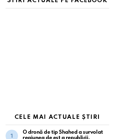
STIRI ACTUALE PE FACEBOOK
CELE MAI ACTUALE ȘTIRI
O dronă de tip Shahed a survolat
regiunea de est a republicii.