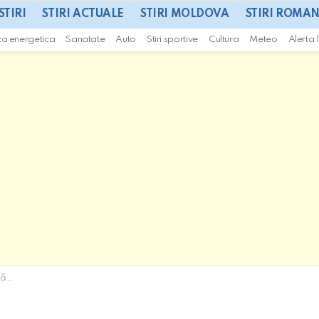
STIRI
STIRI ACTUALE
STIRI MOLDOVA
STIRI ROMAN
za energetica
Sanatate
Auto
Stiri sportive
Cultura
Meteo
Alerta 
tal