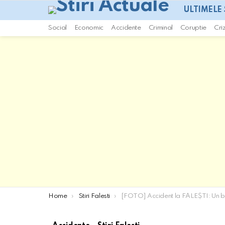
ULTIMELE 
Social
Economic
Accidente
Criminal
Coruptie
Cri
You are here:
Home
Stiri Falesti
[FOTO] Accident la FĂLEȘTI: Un bărbat de 69 de ani a ajuns la spi