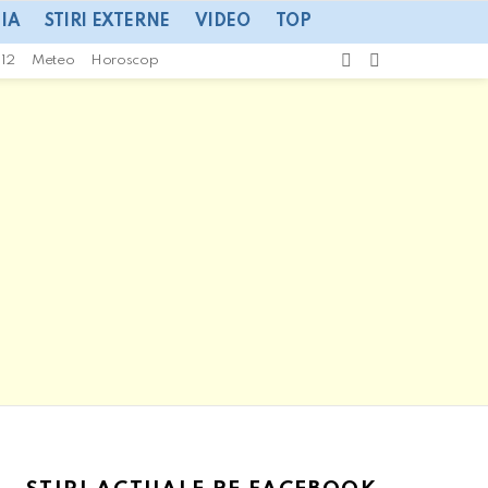
IA
STIRI EXTERNE
VIDEO
TOP
CAUTA
SWITCH
112
Meteo
Horoscop
SKIN