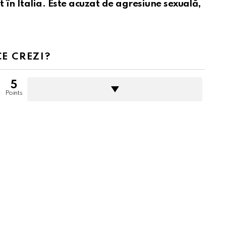
în Italia. Este acuzat de agresiune sexuală,
CE CREZI?
5
Points