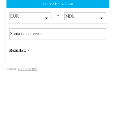
Convertor valutar
»
Rezultat:
-
sursa:
cursbnm.md