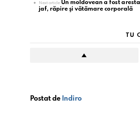
Un moldovean a fost arestat 
Next article
jaf, răpire şi vătămare corporală
TU 
Postat de
Indiro