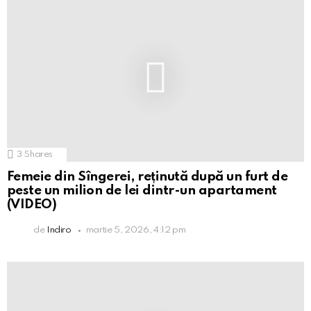
3
Shares
Femeie din Sîngerei, reținută după un furt de
peste un milion de lei dintr-un apartament
(VIDEO)
de
Indiro
martie 5, 2026, 4:12 pm