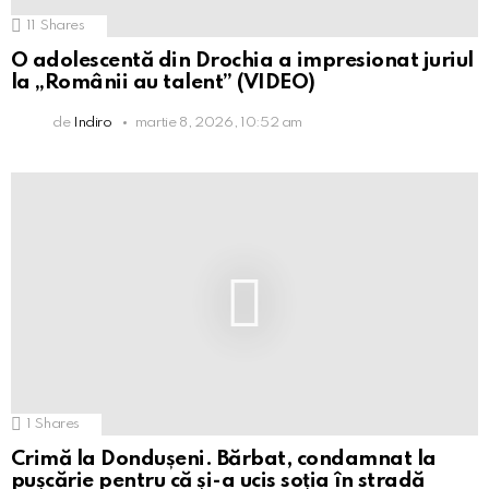
11
Shares
O adolescentă din Drochia a impresionat juriul
la „Românii au talent” (VIDEO)
de
Indiro
martie 8, 2026, 10:52 am
1
Shares
Crimă la Dondușeni. Bărbat, condamnat la
pușcărie pentru că și-a ucis soția în stradă