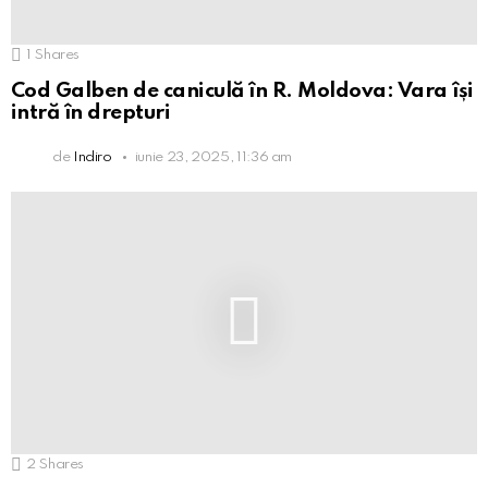
1
Shares
Cod Galben de caniculă în R. Moldova: Vara își
intră în drepturi
de
Indiro
iunie 23, 2025, 11:36 am
2
Shares