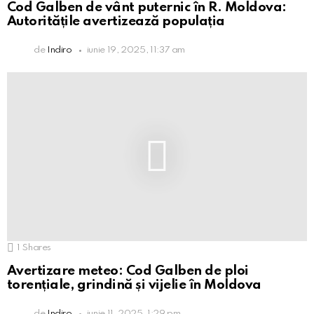
Cod Galben de vânt puternic în R. Moldova:
Autoritățile avertizează populația
de
Indiro
iunie 19, 2025, 11:37 am
1
Shares
Avertizare meteo: Cod Galben de ploi
torențiale, grindină și vijelie în Moldova
de
Indiro
iunie 11, 2025, 1:29 pm