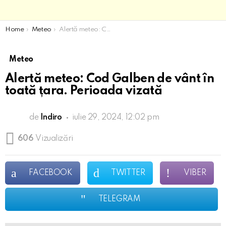
You are here:
Home
Meteo
Alertă meteo: Cod Galben de vânt în toată țara. Perioada vizată
Meteo
Alertă meteo: Cod Galben de vânt în
toată țara. Perioada vizată
de
Indiro
iulie 29, 2024, 12:02 pm
606
Vizualizări
FACEBOOK
TWITTER
VIBER
TELEGRAM