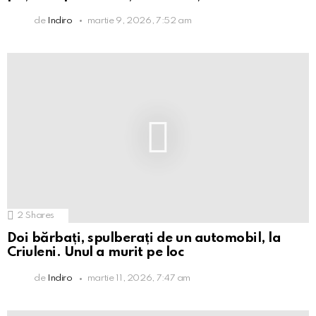
de
Indiro
martie 9, 2026, 7:52 am
2
Shares
Doi bărbați, spulberați de un automobil, la
Criuleni. Unul a murit pe loc
de
Indiro
martie 11, 2026, 7:47 am