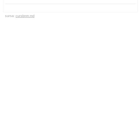
sursa:
cursbnm.md