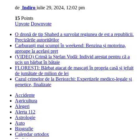
de
Indiro
iulie 29, 2024, 12:02 pm
15
Points
Upvote
Downvote
O dronă de tip Shahed a survolat regiunea de est a republicii.
Precizările autorităților
Carburanți mai scumpi în weekend: Benzina și motorina,
aproape la același preț
(VIDEO) Crimă la Ștefan Vodă: Individ arestat pentru că a
ucis un bărbat în bătaie
FLOREȘTI: Bărbat atacat de mascați în propria casă și jefuit
de jumătate de milion de lei
Cazul crimelor de la Beriozchi: Expertizele medico-legale și
genetice, finalizate
Accidente
Agricultura
Alegeri
Alerta 112
Astrologie
Auto
Biografie
Calendar ortodox