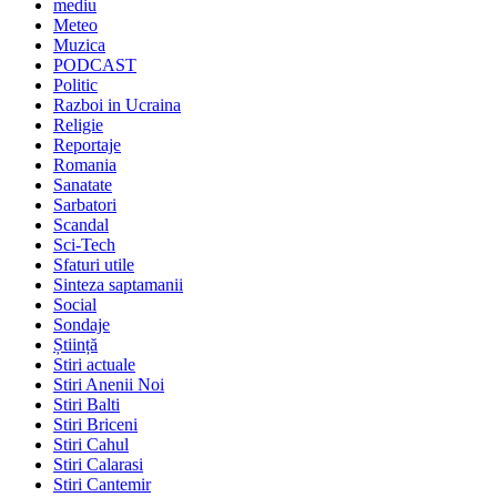
mediu
Meteo
Muzica
PODCAST
Politic
Razboi in Ucraina
Religie
Reportaje
Romania
Sanatate
Sarbatori
Scandal
Sci-Tech
Sfaturi utile
Sinteza saptamanii
Social
Sondaje
Știință
Stiri actuale
Stiri Anenii Noi
Stiri Balti
Stiri Briceni
Stiri Cahul
Stiri Calarasi
Stiri Cantemir