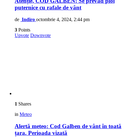
Atenție, COD GALBEN! Se prevăd ploi
puternice cu rafale de vânt
de
Indiro
octombrie 4, 2024, 2:44 pm
3
Points
Upvote
Downvote
1
Shares
in
Meteo
Alertă meteo: Cod Galben de vânt în toată
țara. Perioada vizată