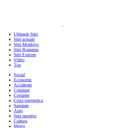
Ultimele Stiri
Stiri actuale
Stiri Moldova
Stiri Romania
Stiri Externe
Video
Top
Social
Economic
Accidente
Criminal
Coruptie
Criza energetica
Sanatate
Auto
Stiri sportive
Cultura
Meteo