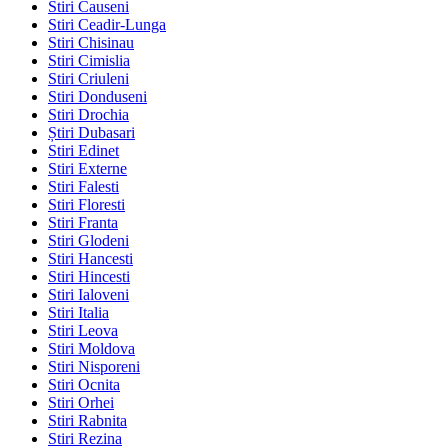
Stiri Causeni
Stiri Ceadir-Lunga
Stiri Chisinau
Stiri Cimislia
Stiri Criuleni
Stiri Donduseni
Stiri Drochia
Știri Dubasari
Stiri Edinet
Stiri Externe
Stiri Falesti
Stiri Floresti
Stiri Franta
Stiri Glodeni
Stiri Hancesti
Stiri Hincesti
Stiri Ialoveni
Stiri Italia
Stiri Leova
Stiri Moldova
Stiri Nisporeni
Stiri Ocnita
Stiri Orhei
Stiri Rabnita
Stiri Rezina