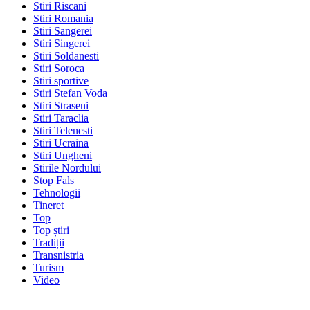
Stiri Riscani
Stiri Romania
Stiri Sangerei
Stiri Singerei
Stiri Soldanesti
Stiri Soroca
Stiri sportive
Stiri Stefan Voda
Stiri Straseni
Stiri Taraclia
Stiri Telenesti
Stiri Ucraina
Stiri Ungheni
Stirile Nordului
Stop Fals
Tehnologii
Tineret
Top
Top știri
Tradiții
Transnistria
Turism
Video