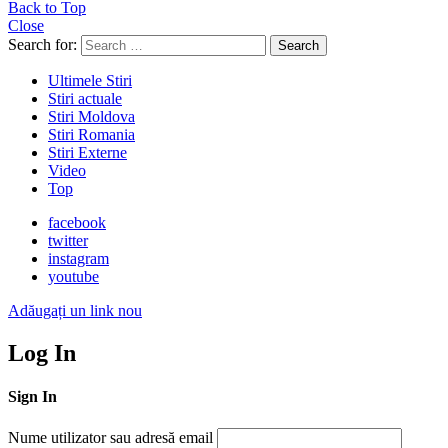
Back to Top
Close
Search for:
Search
Ultimele Stiri
Stiri actuale
Stiri Moldova
Stiri Romania
Stiri Externe
Video
Top
facebook
twitter
instagram
youtube
Adăugați un link nou
Log In
Sign In
Nume utilizator sau adresă email