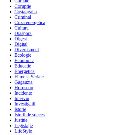
Caritate
Coruptie
Coștangalia
Criminal
Criza energetica
Cultura
Diaspora
Digest
Digital
Divertisment
Ecologie
Economic
Educatie
Energetica
Filme și Seriale
Gagauzia
Horoscop
Incidente
Interviu
Investigatii
Istorie
Istorii de succes
Justitie
Legislație
LifeStyle