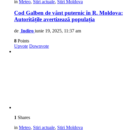
in
Meteo
,
Stiri actuale
,
Stiri Moldova
Cod Galben de vânt puternic în R. Moldova:
Autoritățile avertizează populația
de
Indiro
iunie 19, 2025, 11:37 am
8
Points
Upvote
Downvote
1
Shares
in
Meteo
,
Stiri actuale
,
Stiri Moldova