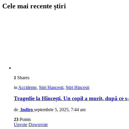
Cele mai recente știri
1
Shares
in
Accidente
,
Stiri Hancesti
,
Stiri Hincesti
Tragedie la Hîncești. Un copil a murit, după ce s-
de
Indiro
septembrie 5, 2025, 7:44 am
23
Points
Upvote
Downvote