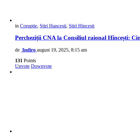
in
Coruptie
,
Stiri Hancesti
,
Stiri Hincesti
Percheziții CNA la Consiliul raional Hîncești: Cin
de
Indiro
august 19, 2025, 8:15 am
131
Points
Upvote
Downvote