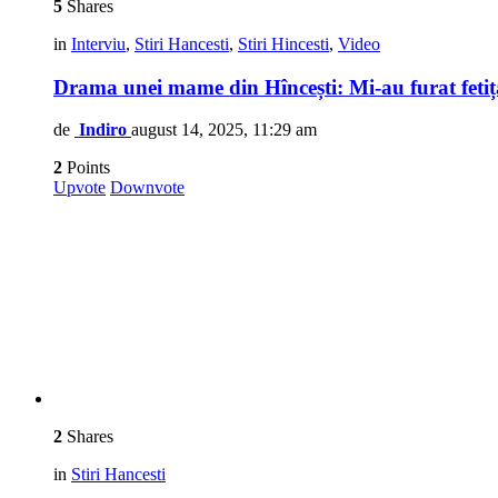
5
Shares
in
Interviu
,
Stiri Hancesti
,
Stiri Hincesti
,
Video
Drama unei mame din Hîncești: Mi-au furat feti
de
Indiro
august 14, 2025, 11:29 am
2
Points
Upvote
Downvote
2
Shares
in
Stiri Hancesti