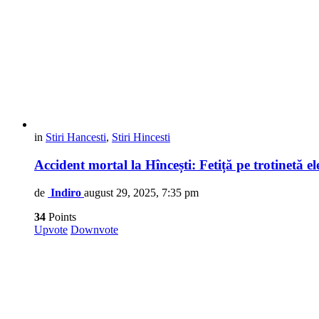
in
Stiri Hancesti
,
Stiri Hincesti
Accident mortal la Hîncești: Fetiță pe trotinetă e
de
Indiro
august 29, 2025, 7:35 pm
34
Points
Upvote
Downvote