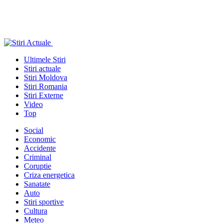
Ultimele Stiri
Stiri actuale
Stiri Moldova
Stiri Romania
Stiri Externe
Video
Top
Social
Economic
Accidente
Criminal
Coruptie
Criza energetica
Sanatate
Auto
Stiri sportive
Cultura
Meteo