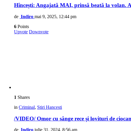
Hîncești: Angajată MAI, prinsă beată la volan. A
de
Indiro
mai 9, 2025, 12:44 pm
6
Points
Upvote
Downvote
1
Shares
in
Criminal
,
Stiri Hancesti
/VIDEO/ Omor cu sânge rece și lovituri de ciocan, 
de
Indiro
iulie 31, 2024, 8:56 am