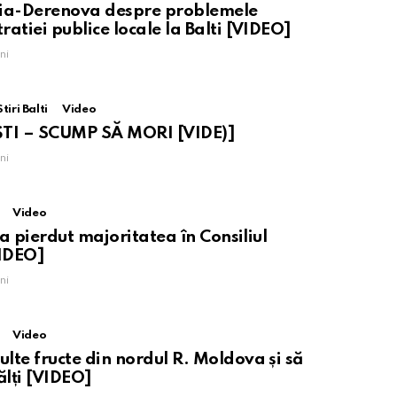
aia-Derenova despre problemele
atiei publice locale la Balti [VIDEO]
ni
Stiri Balti
Video
TI – SCUMP SĂ MORI [VIDE)]
ni
Video
i a pierdut majoritatea în Consiliul
VIDEO]
ni
Video
lte fructe din nordul R. Moldova și să
Bălți [VIDEO]