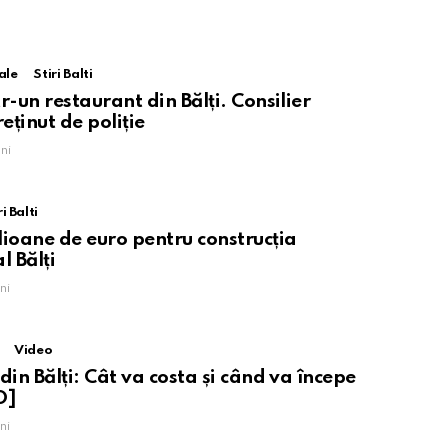
ale
Stiri Balti
r-un restaurant din Bălți. Consilier
eținut de poliție
ni
ri Balti
lioane de euro pentru construcția
l Bălți
ni
Video
din Bălți: Cât va costa și când va începe
O]
ni