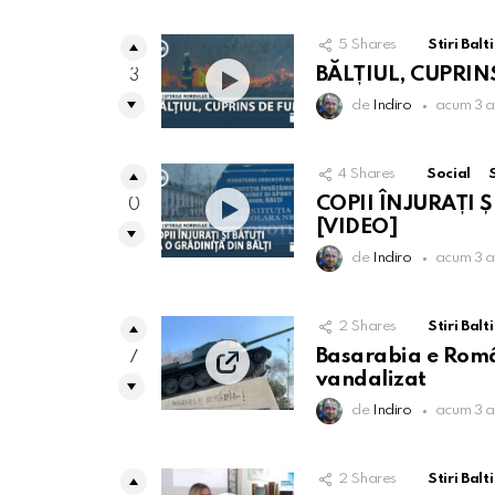
5
Shares
Stiri Balti
BĂLȚIUL, CUPRIN
3
de
Indiro
acum 3 a
4
Shares
Social
S
COPII ÎNJURAȚI Ș
0
[VIDEO]
de
Indiro
acum 3 a
2
Shares
Stiri Balti
Basarabia e Români
7
vandalizat
de
Indiro
acum 3 a
2
Shares
Stiri Balti