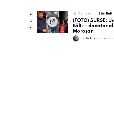
3
Shares
Stiri Balti
(FOTO) SURSE: Unul
0
Bălți – donator al
Moroșan
de
Indiro
acum 2 a