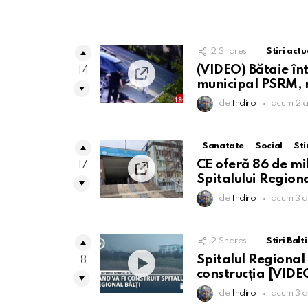
2
Shares
Stiri actu
(VIDEO) Bătaie înt
14
municipal PSRM, r
de
Indiro
acum 2 a
Sanatate
Social
Sti
CE oferă 86 de mi
17
Spitalului Regiona
de
Indiro
acum 3 a
2
Shares
Stiri Balti
Spitalul Regional 
8
construcția [VIDE
de
Indiro
acum 3 a