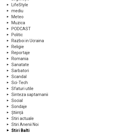
LifeStyle
mediu
Meteo
Muzica
PODCAST
Politic
Razboi in Ucraina
Religie
Reportaje
Romania
Sanatate
Sarbatori
Scandal
Sci-Tech
Sfaturi utile
Sinteza saptamanii
Social
Sondaje
Știință
Stiri actuale
Stiri Anenii Noi
Stiri Balti