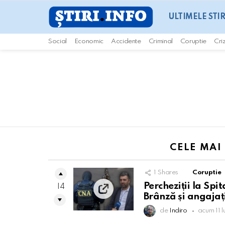
ULTIMELE STIR
Social
Economic
Accidente
Criminal
Coruptie
Cri
You are here:
CELE MAI
1
Shares
Coruptie
Percheziții la Spit
14
Brânză și angajați
de
Indiro
acum 11 l