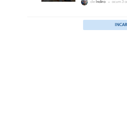
de
Indiro
acum 3 a
INCA