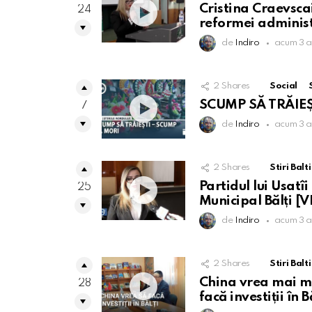
Cristina Craevsc
24
reformei administr
de
Indiro
acum 3 a
2
Shares
Social
SCUMP SĂ TRĂIEȘ
7
de
Indiro
acum 3 a
2
Shares
Stiri Balti
Partidul lui Usatî
25
Municipal Bălți [
de
Indiro
acum 3 a
2
Shares
Stiri Balti
China vrea mai mu
28
facă investiții în 