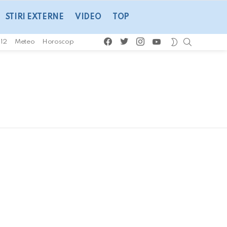
STIRI EXTERNE
VIDEO
TOP
facebook
twitter
instagram
youtube
CAUTA
SWITCH
112
Meteo
Horoscop
SKIN