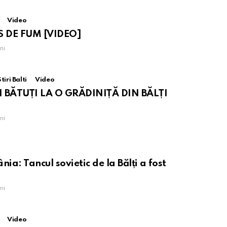
Video
S DE FUM [VIDEO]
ni
tiri Balti
Video
I BĂTUȚI LA O GRĂDINIȚĂ DIN BĂLȚI
ni
a: Tancul sovietic de la Bălți a fost
ni
Video