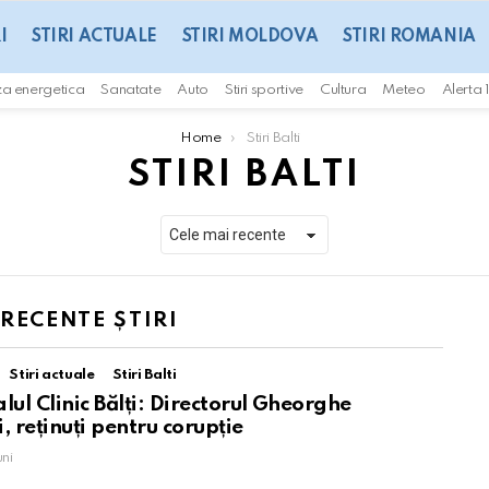
I
STIRI ACTUALE
STIRI MOLDOVA
STIRI ROMANIA
za energetica
Sanatate
Auto
Stiri sportive
Cultura
Meteo
Alerta 
Home
Stiri Balti
STIRI BALTI
 RECENTE ȘTIRI
Stiri actuale
Stiri Balti
alul Clinic Bălți: Directorul Gheorghe
, reținuți pentru corupție
uni