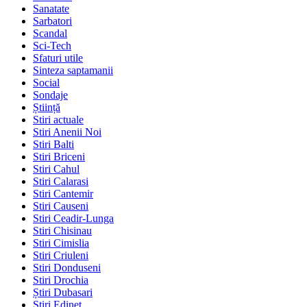
Sanatate
Sarbatori
Scandal
Sci-Tech
Sfaturi utile
Sinteza saptamanii
Social
Sondaje
Știință
Stiri actuale
Stiri Anenii Noi
Stiri Balti
Stiri Briceni
Stiri Cahul
Stiri Calarasi
Stiri Cantemir
Stiri Causeni
Stiri Ceadir-Lunga
Stiri Chisinau
Stiri Cimislia
Stiri Criuleni
Stiri Donduseni
Stiri Drochia
Știri Dubasari
Stiri Edinet