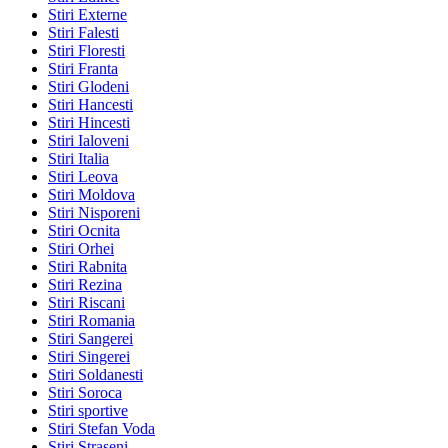
Stiri Externe
Stiri Falesti
Stiri Floresti
Stiri Franta
Stiri Glodeni
Stiri Hancesti
Stiri Hincesti
Stiri Ialoveni
Stiri Italia
Stiri Leova
Stiri Moldova
Stiri Nisporeni
Stiri Ocnita
Stiri Orhei
Stiri Rabnita
Stiri Rezina
Stiri Riscani
Stiri Romania
Stiri Sangerei
Stiri Singerei
Stiri Soldanesti
Stiri Soroca
Stiri sportive
Stiri Stefan Voda
Stiri Straseni