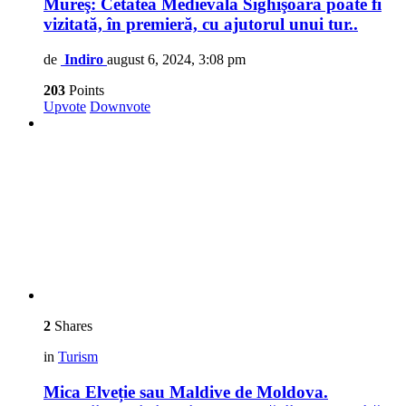
Mureş: Cetatea Medievală Sighişoara poate fi
vizitată, în premieră, cu ajutorul unui tur..
de
Indiro
august 6, 2024, 3:08 pm
203
Points
Upvote
Downvote
2
Shares
in
Turism
Mica Elveție sau Maldive de Moldova.