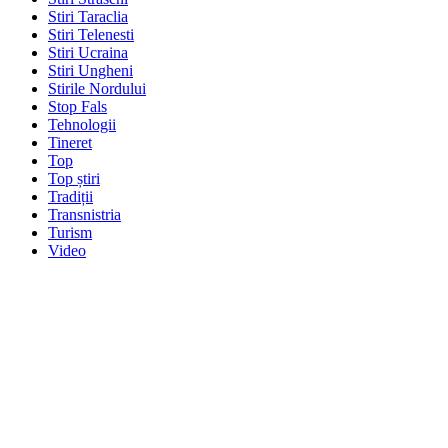
Stiri Taraclia
Stiri Telenesti
Stiri Ucraina
Stiri Ungheni
Stirile Nordului
Stop Fals
Tehnologii
Tineret
Top
Top știri
Tradiții
Transnistria
Turism
Video