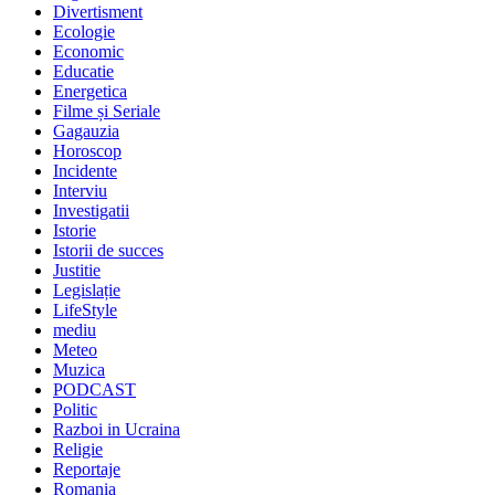
Divertisment
Ecologie
Economic
Educatie
Energetica
Filme și Seriale
Gagauzia
Horoscop
Incidente
Interviu
Investigatii
Istorie
Istorii de succes
Justitie
Legislație
LifeStyle
mediu
Meteo
Muzica
PODCAST
Politic
Razboi in Ucraina
Religie
Reportaje
Romania