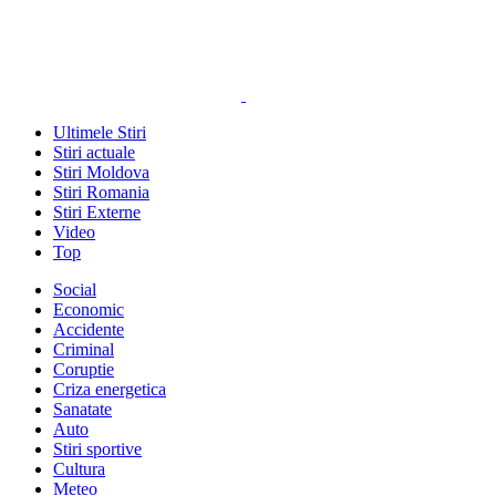
Ultimele Stiri
Stiri actuale
Stiri Moldova
Stiri Romania
Stiri Externe
Video
Top
Social
Economic
Accidente
Criminal
Coruptie
Criza energetica
Sanatate
Auto
Stiri sportive
Cultura
Meteo