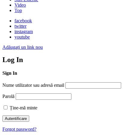
Video
Top
facebook
twitter
instagram
youtube
Adăugați un link nou
Log In
Sign In
Nume utilizator sau adresă email
Parolă
Ține-mă minte
Forgot password?