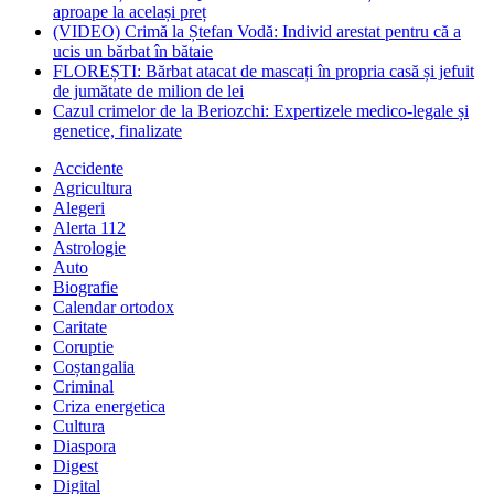
aproape la același preț
(VIDEO) Crimă la Ștefan Vodă: Individ arestat pentru că a
ucis un bărbat în bătaie
FLOREȘTI: Bărbat atacat de mascați în propria casă și jefuit
de jumătate de milion de lei
Cazul crimelor de la Beriozchi: Expertizele medico-legale și
genetice, finalizate
Accidente
Agricultura
Alegeri
Alerta 112
Astrologie
Auto
Biografie
Calendar ortodox
Caritate
Coruptie
Coștangalia
Criminal
Criza energetica
Cultura
Diaspora
Digest
Digital