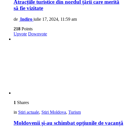
Atracțiile turistice din nordul țării care merită
să fie vizitate
de
Indiro
iulie 17, 2024, 11:59 am
218
Points
Upvote
Downvote
1
Shares
in
Stiri actuale
,
Stiri Moldova
,
Turism
Moldovenii și-au schimbat opțiunile de vacanță