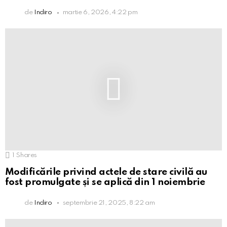
de
Indiro
martie 6, 2026, 4:22 pm
1
Shares
Modificările privind actele de stare civilă au
fost promulgate și se aplică din 1 noiembrie
de
Indiro
septembrie 21, 2025, 8:22 am