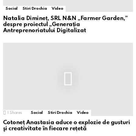
Social
Stiri Drochia
Video
Natalia Dimineț, SRL N&N „Farmer Garden,”
despre proiectul „Generația
Antreprenoriatului Digitalizat
1
Shares
Social
Stiri Drochia
Video
Cotoneț Anastasia aduce o explozie de gusturi
şi creativitate în fiecare rețetă