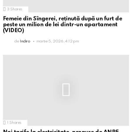
3
Shares
Femeie din Sîngerei, reținută după un furt de
peste un milion de lei dintr-un apartament
(VIDEO)
de
Indiro
martie 5, 2026, 4:12 pm
1
Shares