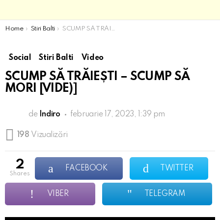
You are here:
Home
Stiri Balti
SCUMP SĂ TRĂIEȘTI – SCUMP SĂ MORI [VIDE)]
Social
Stiri Balti
Video
SCUMP SĂ TRĂIEȘTI – SCUMP SĂ
MORI [VIDE)]
de
Indiro
februarie 17, 2023, 1:39 pm
198
Vizualizări
2
FACEBOOK
TWITTER
shares
VIBER
TELEGRAM