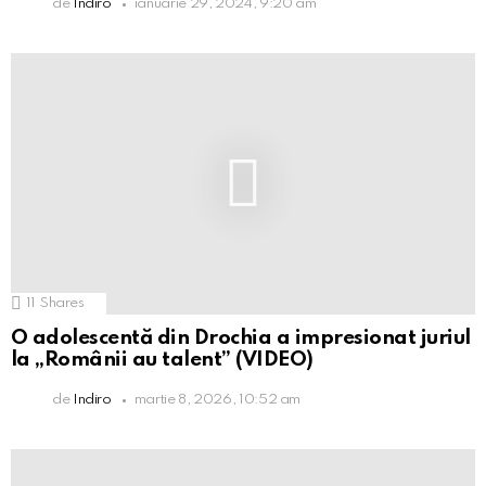
de
Indiro
ianuarie 29, 2024, 9:20 am
11
Shares
O adolescentă din Drochia a impresionat juriul
la „Românii au talent” (VIDEO)
de
Indiro
martie 8, 2026, 10:52 am