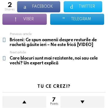
2
FACEBOOK
TWITTER
shares
VIBER
TELEGRAM
Previous article
See
more
Briceni: Ce spun oamenii despre resturile de
rachetă găsite ieri – Ne este frică [VIDEO]
Next article
Care blocuri sunt mai rezistente, noi sau cele
vechi? Un expert explică
TU CE CREZI?
7
Points