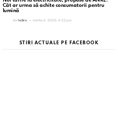
Noi tarife la electricitate, propuse de ANRE.
Cât ar urma să achite consumatorii pentru
lumină
de
Indiro
martie 6, 2026, 4:22 pm
STIRI ACTUALE PE FACEBOOK