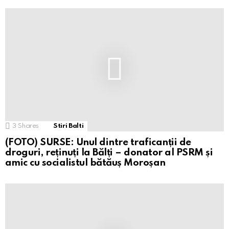
3
Shares
Stiri Balti
(FOTO) SURSE: Unul dintre traficanții de
droguri, reținuți la Bălți – donator al PSRM și
amic cu socialistul bătăuș Moroșan