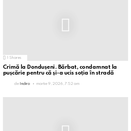
1
Shares
Crimă la Dondușeni. Bărbat, condamnat la
pușcărie pentru că și-a ucis soția în stradă
de
Indiro
martie 9, 2026, 7:52 am