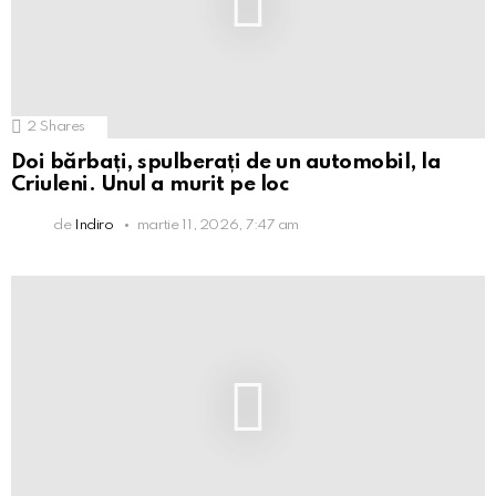
2
Shares
Doi bărbați, spulberați de un automobil, la
Criuleni. Unul a murit pe loc
de
Indiro
martie 11, 2026, 7:47 am