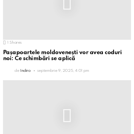
1
Shares
Pașapoartele moldovenești vor avea coduri
noi: Ce schimbări se aplică
de
Indiro
septembrie 9, 2025, 4:01 pm