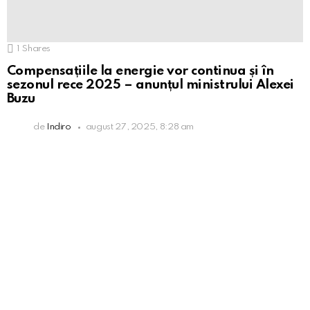
1
Shares
Compensațiile la energie vor continua și în
sezonul rece 2025 – anunțul ministrului Alexei
Buzu
de
Indiro
august 27, 2025, 8:28 am