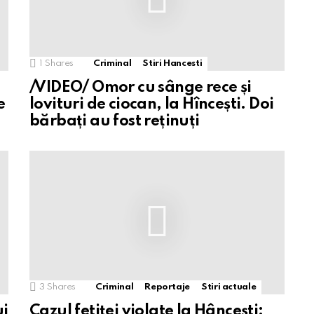
1
Shares
Criminal
Stiri Hancesti
/VIDEO/ Omor cu sânge rece și
e
lovituri de ciocan, la Hîncești. Doi
bărbați au fost reținuți
3
Shares
Criminal
Reportaje
Stiri actuale
ui
Cazul fetiței violate la Hâncești: