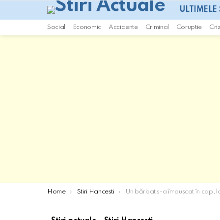
ULTIMELE 
Social
Economic
Accidente
Criminal
Coruptie
Cri
You are here:
Home
Stiri Hancesti
Un bărbat s-a împușcat în cap, la Hînc