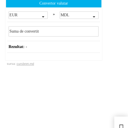
Convertor valutar
»
Rezultat:
-
sursa:
cursbnm.md
Bani