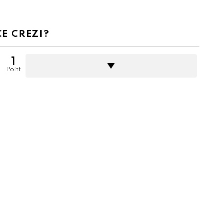
CE CREZI?
1
Point