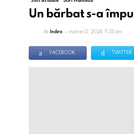
Stiri actuale
Stiri Hancesti
Un bărbat s-a împuș
de
Indiro
martie 12, 2024, 11:33 am
FACEBOOK
TWITTER