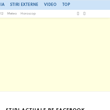
IA
STIRI EXTERNE
VIDEO
TOP
CAUTA
SWITCH
112
Meteo
Horoscop
SKIN