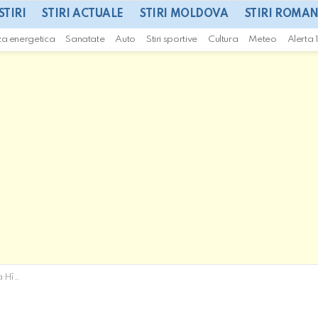
STIRI
STIRI ACTUALE
STIRI MOLDOVA
STIRI ROMAN
za energetica
Sanatate
Auto
Stiri sportive
Cultura
Meteo
Alerta 
ești