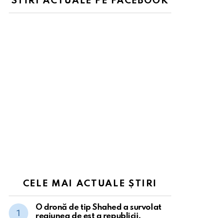
STIRI ACTUALE PE FACEBOOK
CELE MAI ACTUALE ȘTIRI
O dronă de tip Shahed a survolat
regiunea de est a republicii.