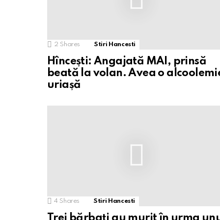
2
Shares
Stiri Hancesti
Hîncești: Angajată MAI, prinsă
beată la volan. Avea o alcoolemi
uriașă
4
Shares
Stiri Hancesti
Trei bărbați au murit în urma un