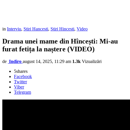
in
Interviu
,
Stiri Hancesti
,
Stiri Hincesti
,
Video
Drama unei mame din Hîncești: Mi-au
furat fetița la naștere (VIDEO)
de
Indiro
august 14, 2025, 11:29 am
1.3k
Vizualizări
5
shares
Facebook
Twitter
Viber
Telegram