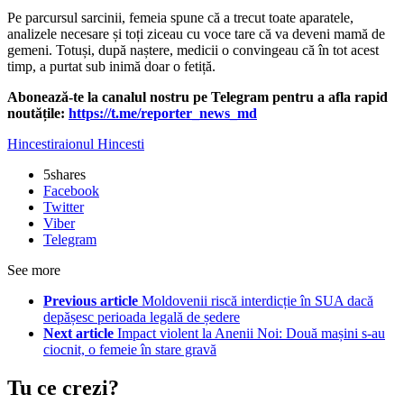
Pe parcursul sarcinii, femeia spune că a trecut toate aparatele,
analizele necesare și toți ziceau cu voce tare că va deveni mamă de
gemeni. Totuși, după naștere, medicii o convingeau că în tot acest
timp, a purtat sub inimă doar o fetiță.
‍Abonează-te la canalul nostru pe Telegram pentru a afla rapid
noutățile:
https://t.me/reporter_news_md
Hincesti
raionul Hincesti
5
shares
Facebook
Twitter
Viber
Telegram
See more
Previous article
Moldovenii riscă interdicție în SUA dacă
depășesc perioada legală de ședere
Next article
Impact violent la Anenii Noi: Două mașini s-au
ciocnit, o femeie în stare gravă
Tu ce crezi?