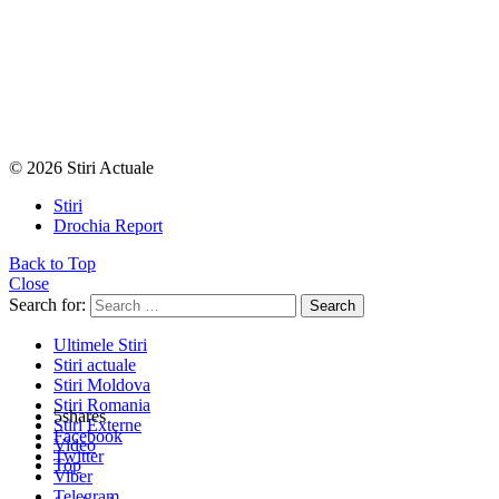
© 2026 Stiri Actuale
Stiri
Drochia Report
Back to Top
Close
Search for:
Search
Ultimele Stiri
Stiri actuale
Stiri Moldova
Stiri Romania
5
shares
Stiri Externe
Facebook
Video
Twitter
Top
Viber
Telegram