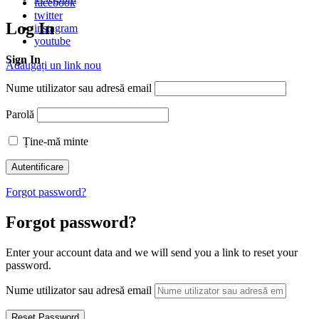
facebook
twitter
Log In
instagram
youtube
Sign In
Adăugați un link nou
Nume utilizator sau adresă email
Parolă
Ține-mă minte
Forgot password?
Forgot password?
Enter your account data and we will send you a link to reset your
password.
Nume utilizator sau adresă email