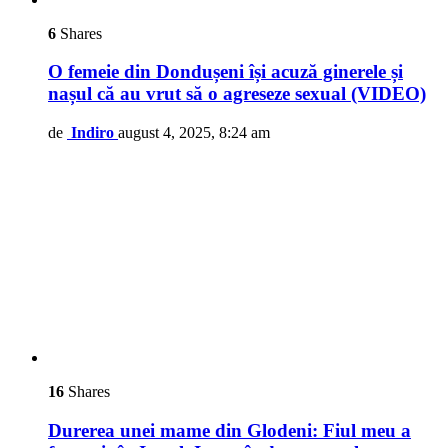
6
Shares
O femeie din Dondușeni își acuză ginerele și
nașul că au vrut să o agreseze sexual (VIDEO)
de
Indiro
august 4, 2025, 8:24 am
16
Shares
Durerea unei mame din Glodeni: Fiul meu a