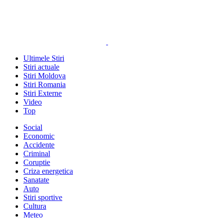
Ultimele Stiri
Stiri actuale
Stiri Moldova
Stiri Romania
Stiri Externe
Video
Top
Social
Economic
Accidente
Criminal
Coruptie
Criza energetica
Sanatate
Auto
Stiri sportive
Cultura
Meteo