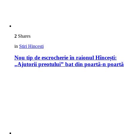
2
Shares
in
Stiri Hincesti
Nou tip de escrocherie în raionul Hîncești:
„Ajutorii preotului” bat din poartă-n poartă