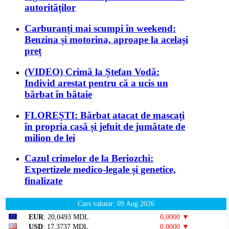
autorităților
Carburanți mai scumpi în weekend:
Benzina și motorina, aproape la același
preț
(VIDEO) Crimă la Ștefan Vodă:
Individ arestat pentru că a ucis un
bărbat în bătaie
FLOREȘTI: Bărbat atacat de mascați
în propria casă și jefuit de jumătate de
milion de lei
Cazul crimelor de la Beriozchi:
Expertizele medico-legale și genetice,
finalizate
Curs valutar: 09 Aug 2026
EUR
: 20,0493 MDL
0,0000 ▼
USD
: 17,3737 MDL
0,0000 ▼