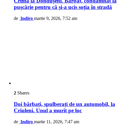
Crimă la Dondușeni. Bărbat, condamnat la
pușcărie pentru că și-a ucis soția în stradă
de
Indiro
martie 9, 2026, 7:52 am
2
Shares
Doi bărbați, spulberați de un automobil, la
Criuleni. Unul a murit pe loc
de
Indiro
martie 11, 2026, 7:47 am