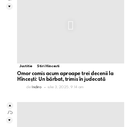
Justitie
Stiri Hincesti
Omor comis acum aproape trei decenii la
Hîncești: Un bărbat, trimis în judecată
de
Indiro
iulie 3, 2025, 9:14 am
75