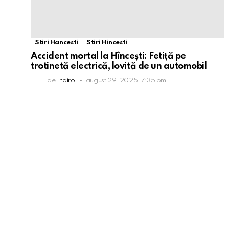
Stiri Hancesti
Stiri Hincesti
Accident mortal la Hîncești: Fetiță pe
trotinetă electrică, lovită de un automobil
de
Indiro
august 29, 2025, 7:35 pm