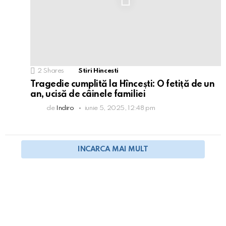
2
Shares
Stiri Hincesti
Tragedie cumplită la Hîncești: O fetiță de un
an, ucisă de câinele familiei
de
Indiro
iunie 5, 2025, 12:48 pm
INCARCA MAI MULT