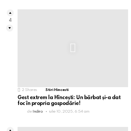
4
2
Shares
Stiri Hincesti
Gest extrem la Hîncești: Un bărbat și-a dat
foc în propria gospodărie!
de
Indiro
iulie 10, 2025, 6:54 am