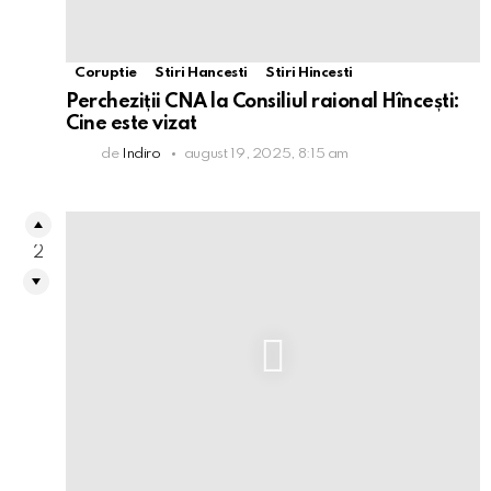
Coruptie
Stiri Hancesti
Stiri Hincesti
Percheziții CNA la Consiliul raional Hîncești:
Cine este vizat
de
Indiro
august 19, 2025, 8:15 am
2