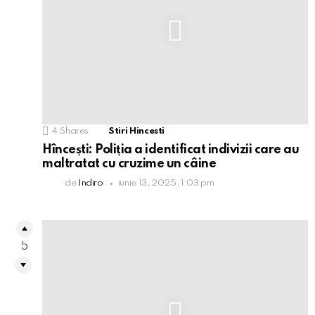
4
Shares
Stiri Hincesti
Hîncești: Poliția a identificat indivizii care au
maltratat cu cruzime un câine
de
Indiro
iunie 13, 2025, 1:03 pm
5