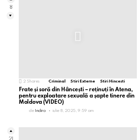
8
2
Shares
Criminal
Stiri Externe
Stiri Hincesti
Frate și soră din Hâncești – reținuți în Atena,
pentru exploatare sexuală a șapte tinere din
Moldova (VIDEO)
de
Indiro
iulie 8, 2025, 9:59 am
21