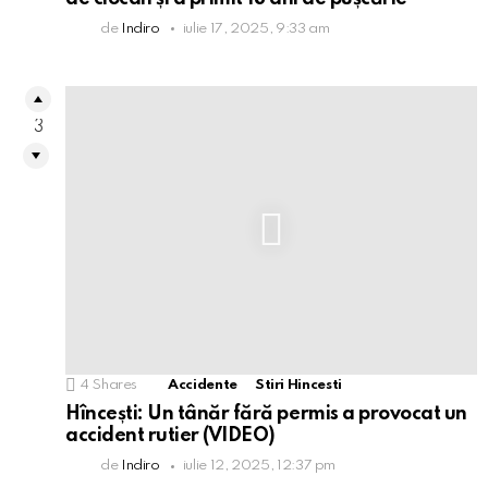
de
Indiro
iulie 17, 2025, 9:33 am
3
4
Shares
Accidente
Stiri Hincesti
Hîncești: Un tânăr fără permis a provocat un
accident rutier (VIDEO)
de
Indiro
iulie 12, 2025, 12:37 pm