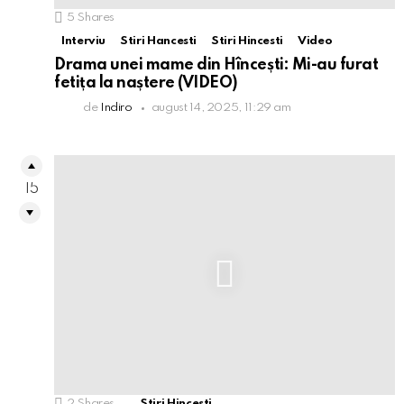
5
Shares
Interviu
Stiri Hancesti
Stiri Hincesti
Video
Drama unei mame din Hîncești: Mi-au furat
fetița la naștere (VIDEO)
de
Indiro
august 14, 2025, 11:29 am
15
2
Shares
Stiri Hincesti