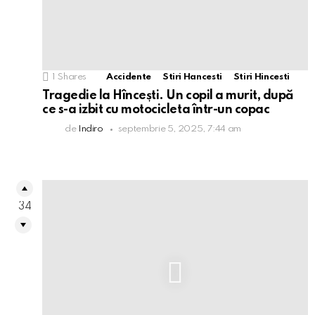
1
Shares
Accidente
Stiri Hancesti
Stiri Hincesti
Tragedie la Hîncești. Un copil a murit, după
ce s-a izbit cu motocicleta într-un copac
de
Indiro
septembrie 5, 2025, 7:44 am
34