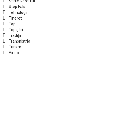
Stirile Nordului
Stop Fals
Tehnologii
Tineret
Top
Top știri
Tradiții
Transnistria
Turism
Video