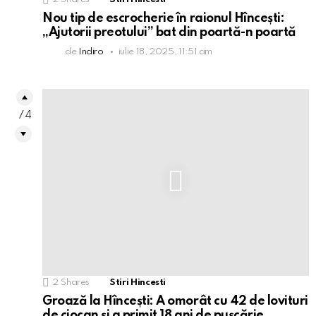
Nou tip de escrocherie în raionul Hîncești:
„Ajutorii preotului” bat din poartă-n poartă
de
Indiro
iulie 18, 2025, 11:51 am
74
2
Shares
Stiri Hincesti
Groază la Hîncești: A omorât cu 42 de lovituri
de ciocan și a primit 18 ani de pușcărie