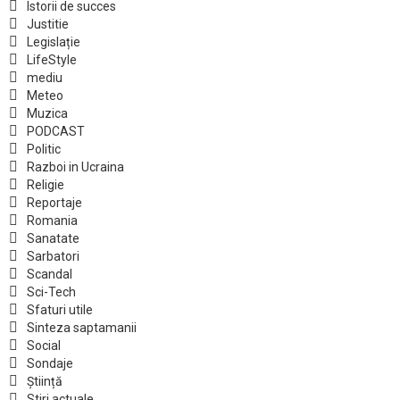
Istorii de succes
Justitie
Legislație
LifeStyle
mediu
Meteo
Muzica
PODCAST
Politic
Razboi in Ucraina
Religie
Reportaje
Romania
Sanatate
Sarbatori
Scandal
Sci-Tech
Sfaturi utile
Sinteza saptamanii
Social
Sondaje
Știință
Stiri actuale