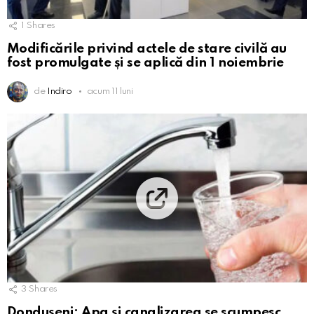
1
Shares
Modificările privind actele de stare civilă au
fost promulgate și se aplică din 1 noiembrie
de
Indiro
acum 11 luni
3
Shares
Dondușeni: Apa și canalizarea se scumpesc