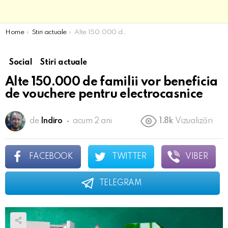
You are here:
Home
Stiri actuale
Alte 150.000 de familii vor beneficia de vouchere pentru electrocasnice
Social
Stiri actuale
Alte 150.000 de familii vor beneficia
de vouchere pentru electrocasnice
de
Indiro
acum 2 ani
1.8k
Vizualizări
FACEBOOK
TWITTER
VIBER
TELEGRAM