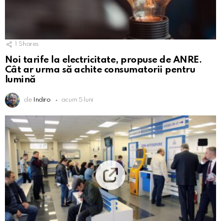
1
Shares
Noi tarife la electricitate, propuse de ANRE.
Cât ar urma să achite consumatorii pentru
lumină
de
Indiro
acum 5 luni