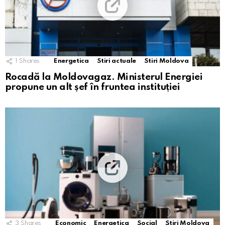
1
Shares
Energetica
Stiri actuale
Stiri Moldova
Rocadă la Moldovagaz. Ministerul Energiei
propune un alt șef în fruntea instituției
3
Shares
Economic
Energetica
Social
Stiri Moldova