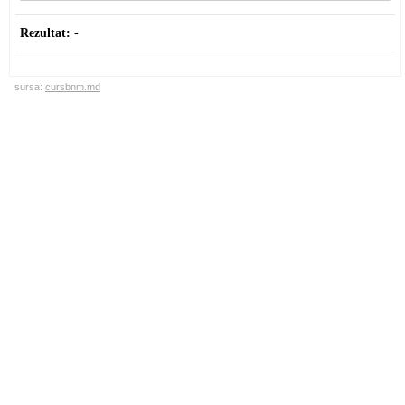
Rezultat:
-
sursa:
cursbnm.md