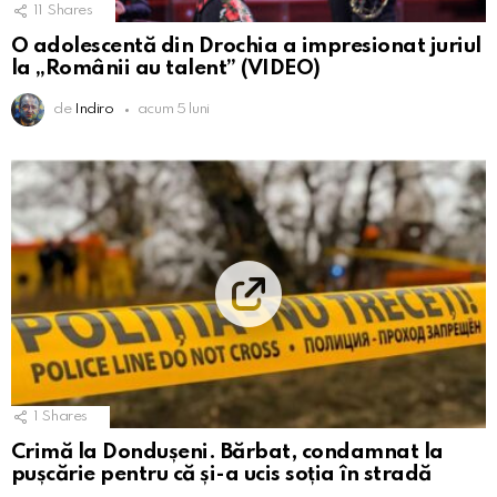
11
Shares
O adolescentă din Drochia a impresionat juriul
la „Românii au talent” (VIDEO)
de
Indiro
acum 5 luni
1
Shares
Crimă la Dondușeni. Bărbat, condamnat la
pușcărie pentru că și-a ucis soția în stradă