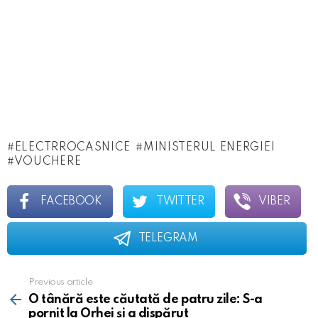
ELECTRROCASNICE
MINISTERUL ENERGIEI
VOUCHERE
FACEBOOK
TWITTER
VIBER
TELEGRAM
Previous article
See
more
O tânără este căutată de patru zile: S-a
pornit la Orhei și a dispărut