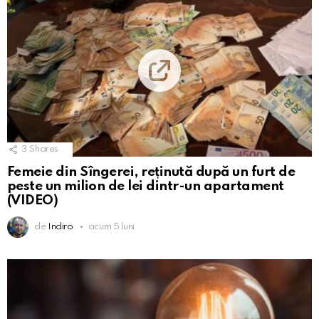
3
Shares
Femeie din Sîngerei, reținută după un furt de
peste un milion de lei dintr-un apartament
(VIDEO)
de
Indiro
acum 5 luni