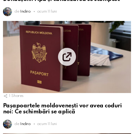
de
Indiro
acum 11 luni
1
Shares
Pașapoartele moldovenești vor avea coduri
noi: Ce schimbări se aplică
de
Indiro
acum 11 luni