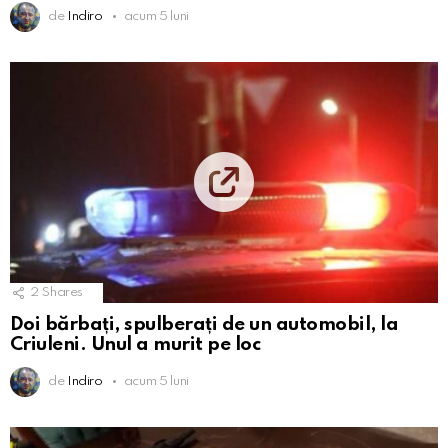
de
Indiro
acum 5 luni
2
Shares
Doi bărbați, spulberați de un automobil, la
Criuleni. Unul a murit pe loc
de
Indiro
acum 5 luni