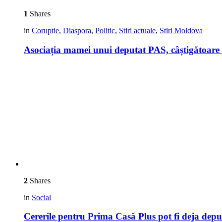
1
Shares
in
Coruptie
,
Diaspora
,
Politic
,
Stiri actuale
,
Stiri Moldova
Asociația mamei unui deputat PAS, câștigătoare la
2
Shares
in
Social
Cererile pentru Prima Casă Plus pot fi deja depu