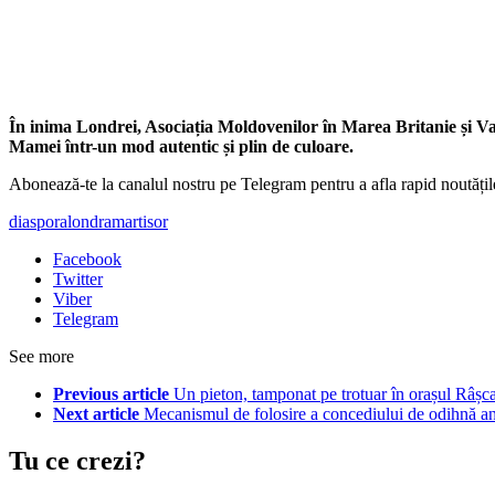
În inima Londrei, Asociația Moldovenilor în Marea Britanie și V
Mamei într-un mod autentic și plin de culoare.
Abonează-te la canalul nostru pe Telegram pentru a afla rapid noutăți
diaspora
londra
martisor
Facebook
Twitter
Viber
Telegram
See more
Previous article
Un pieton, tamponat pe trotuar în orașul Râșcan
Next article
Mecanismul de folosire a concediului de odihnă anu
Tu ce crezi?