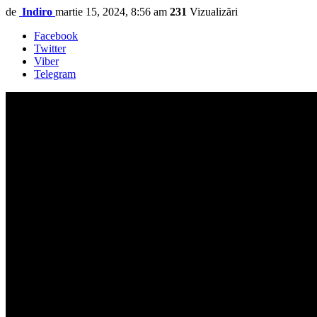
de
Indiro
martie 15, 2024, 8:56 am
231
Vizualizări
Facebook
Twitter
Viber
Telegram