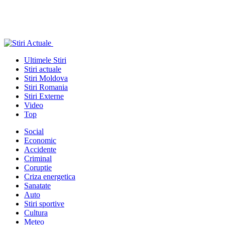
Ultimele Stiri
Stiri actuale
Stiri Moldova
Stiri Romania
Stiri Externe
Video
Top
Social
Economic
Accidente
Criminal
Coruptie
Criza energetica
Sanatate
Auto
Stiri sportive
Cultura
Meteo