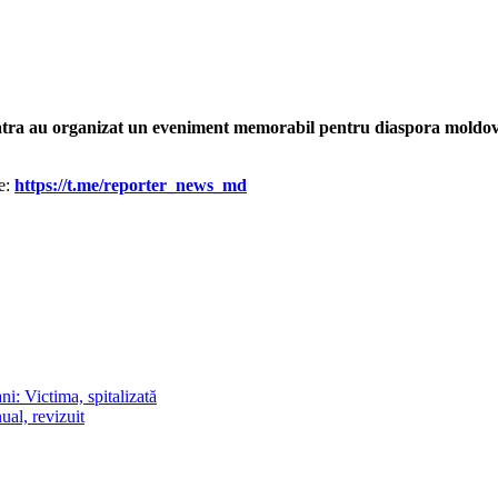
atra au organizat un eveniment memorabil pentru diaspora moldove
le:
https://t.me/reporter_news_md
i: Victima, spitalizată
al, revizuit