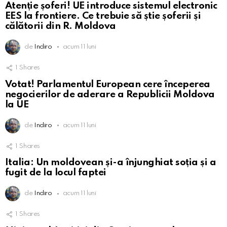
Atenție șoferi! UE introduce sistemul electronic
EES la frontiere. Ce trebuie să știe șoferii și
călătorii din R. Moldova
de
Indiro
acum 11 luni
1
Shares
Votat! Parlamentul European cere începerea
negocierilor de aderare a Republicii Moldova
la UE
de
Indiro
acum 11 luni
1
Shares
Italia: Un moldovean și-a înjunghiat soția și a
fugit de la locul faptei
de
Indiro
acum 11 luni
1
Shares