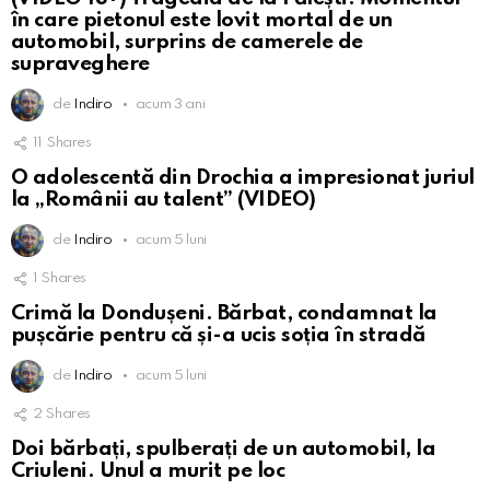
în care pietonul este lovit mortal de un
automobil, surprins de camerele de
supraveghere
de
Indiro
acum 3 ani
11
Shares
O adolescentă din Drochia a impresionat juriul
la „Românii au talent” (VIDEO)
de
Indiro
acum 5 luni
1
Shares
Crimă la Dondușeni. Bărbat, condamnat la
pușcărie pentru că și-a ucis soția în stradă
de
Indiro
acum 5 luni
2
Shares
Doi bărbați, spulberați de un automobil, la
Criuleni. Unul a murit pe loc