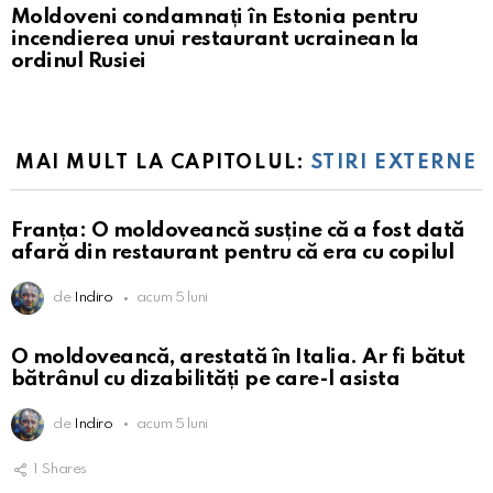
Moldoveni condamnați în Estonia pentru
incendierea unui restaurant ucrainean la
ordinul Rusiei
MAI MULT LA CAPITOLUL:
STIRI EXTERNE
Franța: O moldoveancă susține că a fost dată
afară din restaurant pentru că era cu copilul
de
Indiro
acum 5 luni
O moldoveancă, arestată în Italia. Ar fi bătut
bătrânul cu dizabilități pe care-l asista
de
Indiro
acum 5 luni
1
Shares