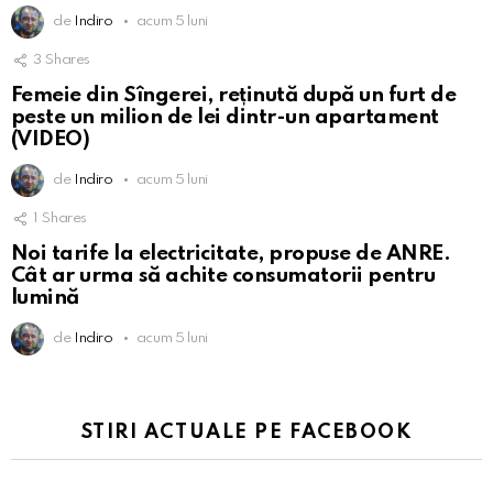
de
Indiro
acum 5 luni
3
Shares
Femeie din Sîngerei, reținută după un furt de
peste un milion de lei dintr-un apartament
(VIDEO)
de
Indiro
acum 5 luni
1
Shares
Noi tarife la electricitate, propuse de ANRE.
Cât ar urma să achite consumatorii pentru
lumină
de
Indiro
acum 5 luni
STIRI ACTUALE PE FACEBOOK