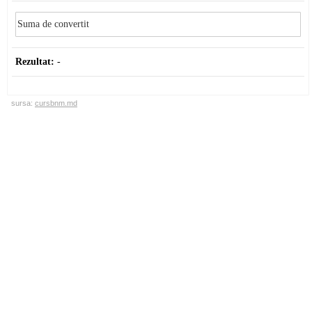
Rezultat:
-
sursa:
cursbnm.md