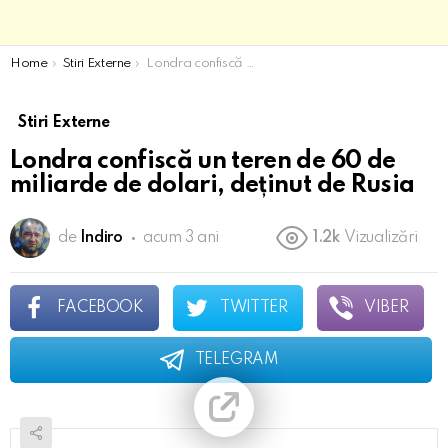
You are here:
Home
Stiri Externe
Londra confiscă un teren de 60 de miliarde de dolari, deținut de Rusia
Stiri Externe
Londra confiscă un teren de 60 de
miliarde de dolari, deținut de Rusia
de
Indiro
acum 3 ani
1.2k
Vizualizări
FACEBOOK
TWITTER
VIBER
TELEGRAM