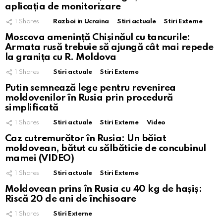
aplicația de monitorizare
1
Shares
Razboi in Ucraina
Stiri actuale
Stiri Externe
Moscova amenință Chișinăul cu tancurile:
Armata rusă trebuie să ajungă cât mai repede
la granița cu R. Moldova
1
Shares
Stiri actuale
Stiri Externe
Putin semnează lege pentru revenirea
moldovenilor în Rusia prin procedură
simplificată
1
Shares
Stiri actuale
Stiri Externe
Video
Caz cutremurător în Rusia: Un băiat
moldovean, bătut cu sălbăticie de concubinul
mamei (VIDEO)
1
Shares
Stiri actuale
Stiri Externe
Moldovean prins în Rusia cu 40 kg de hașiș:
Riscă 20 de ani de închisoare
1
Shares
Stiri Externe