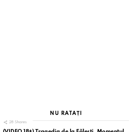
NU RATAȚI
28
Shares
(VIDEO 18+) Tragedia de la Fălești. Momentul