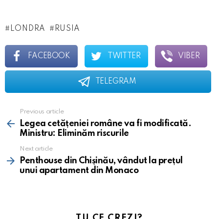
LONDRA
RUSIA
FACEBOOK
TWITTER
VIBER
TELEGRAM
Previous article
See
more
Legea cetățeniei române va fi modificată.
Ministru: Eliminăm riscurile
Next article
Penthouse din Chișinău, vândut la prețul
unui apartament din Monaco
TU CE CREZI?