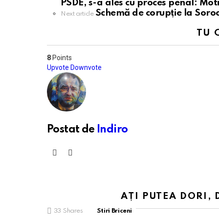
more
PSDE, s-a ales cu proces penal: Mot
Schemă de corupție la Soroc
Next article
TU 
8
Points
Upvote
Downvote
Postat de
Indiro
facebook
youtube
AȚI PUTEA DORI, 
33
Shares
Stiri Briceni