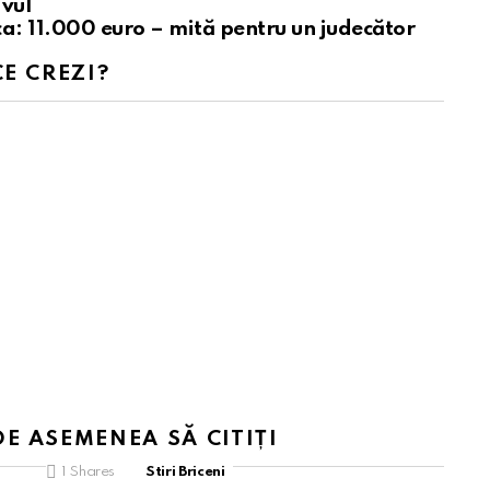
ivul
a: 11.000 euro – mită pentru un judecător
CE CREZI?
DE ASEMENEA SĂ CITIȚI
1
Shares
Stiri Briceni