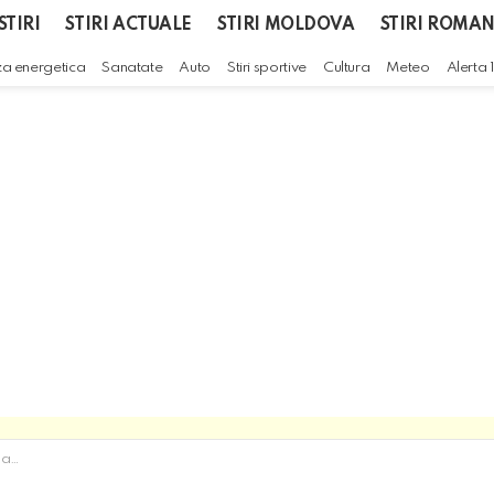
STIRI
STIRI ACTUALE
STIRI MOLDOVA
STIRI ROMAN
za energetica
Sanatate
Auto
Stiri sportive
Cultura
Meteo
Alerta 
soare