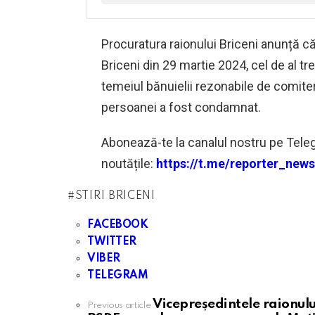
Procuratura raionului Briceni anunță că
Briceni din 29 martie 2024, cel de al tr
temeiul bănuielii rezonabile de comitere
persoanei a fost condamnat.
Abonează-te la canalul nostru pe Teleg
noutățile:
https://t.me/reporter_ne
STIRI BRICENI
FACEBOOK
TWITTER
VIBER
TELEGRAM
Vicepreședintele raionului
See
Previous article