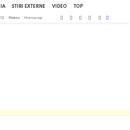
IA
STIRI EXTERNE
VIDEO
TOP
facebook
twitter
instagram
youtube
CAUTA
SWITCH
112
Meteo
Horoscop
SKIN