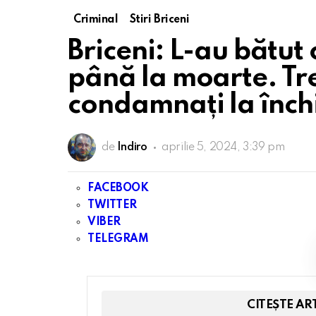
Criminal
Stiri Briceni
Briceni: L-au bătut 
până la moarte. Tre
condamnați la înch
de
Indiro
aprilie 5, 2024, 3:39 pm
FACEBOOK
TWITTER
VIBER
TELEGRAM
CITEȘTE AR