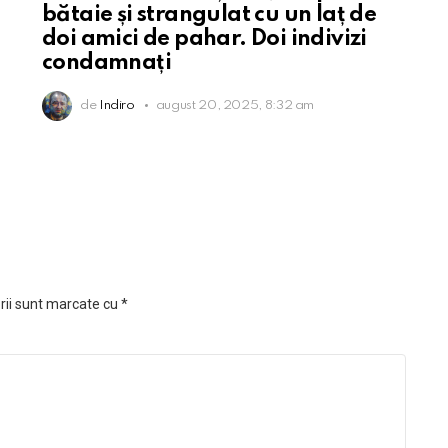
bătaie și strangulat cu un laț de
doi amici de pahar. Doi indivizi
condamnați
de
Indiro
august 20, 2025, 8:32 am
rii sunt marcate cu
*