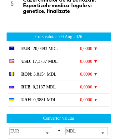
Cazul crimelor de la Beriozchi:
Expertizele medico-legale și
genetice, finalizate
Curs valutar: 09 Aug 2026
EUR
: 20,0493 MDL
0,0000 ▼
USD
: 17,3737 MDL
0,0000 ▼
RON
: 3,8154 MDL
0,0000 ▼
RUB
: 0,2137 MDL
0,0000 ▼
UAH
: 0,3881 MDL
0,0000 ▼
Convertor valutar
»