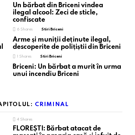
Un bărbat din Briceni vindea
ilegal alcool: Zeci de sticle,
confiscate
6
Shares
Stiri Briceni
Arme și muniții deținute ilegal,
al
descoperite de polițiștii din Briceni
1
Shares
Stiri Briceni
Briceni: Un bărbat a murit în urma
unui incendiu Briceni
APITOLUL:
CRIMINAL
4
Shares
FLOREȘTI: Bărbat atacat de