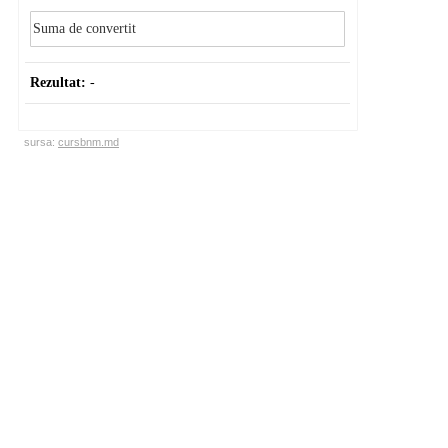
Rezultat:
-
sursa:
cursbnm.md