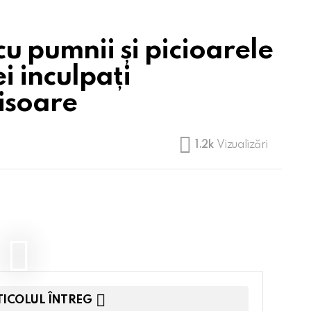
cu pumnii și picioarele
i inculpați
isoare
1.2k
Vizualizări
TICOLUL ÎNTREG