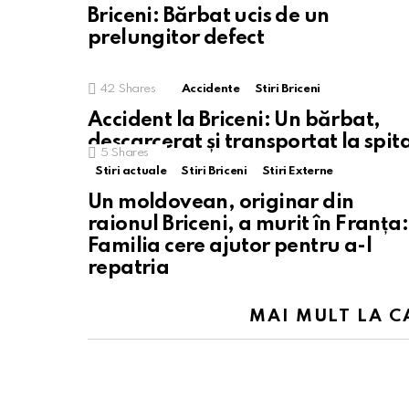
Briceni: Bărbat ucis de un
prelungitor defect
42
Shares
Accidente
Stiri Briceni
Accident la Briceni: Un bărbat,
descarcerat și transportat la spit
5
Shares
Stiri actuale
Stiri Briceni
Stiri Externe
Un moldovean, originar din
raionul Briceni, a murit în Franța:
Familia cere ajutor pentru a-l
repatria
MAI MULT LA C