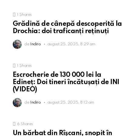
1
Shares
Grădină de cânepă descoperită la
Drochia: doi traficanți reținuți
de
Indiro
august 25, 2025, 8:29 am
1
Shares
Escrocherie de 130 000 lei la
Edineț: Doi tineri încătușați de INI
(VIDEO)
de
Indiro
august 25, 2025, 8:12 am
6
Shares
Un bărbat din Rîșcani, snopit în