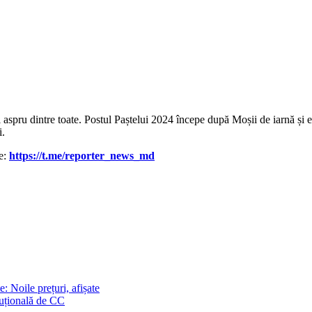
 aspru dintre toate. Postul Paștelui 2024 începe după Moșii de iarnă și es
i.
le:
https://t.me/reporter_news_md
: Noile prețuri, afișate
tuțională de CC