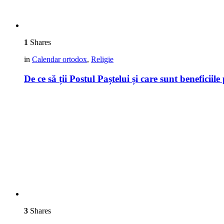
1
Shares
in
Calendar ortodox
,
Religie
De ce să ții Postul Paștelui și care sunt beneficii
3
Shares