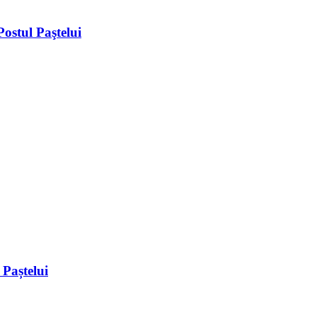
Postul Paştelui
l Paștelui