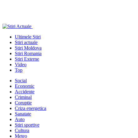
Ultimele Stiri
Stiri actuale
Stiri Moldova
Stiri Romania
Stiri Externe
Video
Top
Social
Economic
Accidente
Criminal
Coruptie
Criza energetica
Sanatate
Auto
Stiri sportive
Cultura
Meteo