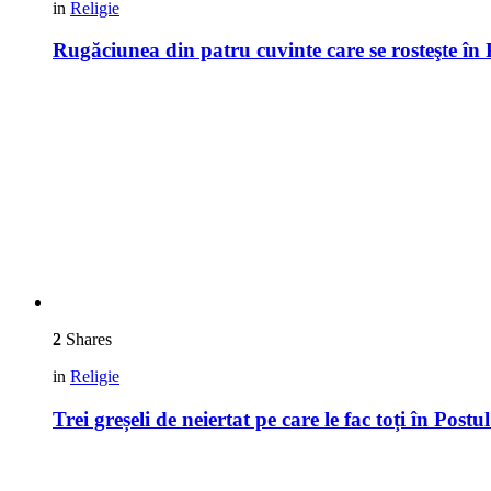
in
Religie
Rugăciunea din patru cuvinte care se rosteşte în 
2
Shares
in
Religie
Trei greșeli de neiertat pe care le fac toți în Postu