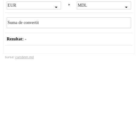
»
Rezultat:
-
sursa:
cursbnm.md