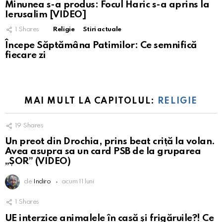
Minunea s-a produs: Focul Haric s-a aprins la
Ierusalim [VIDEO]
1
Shares
Religie
Stiri actuale
Începe Săptămâna Patimilor: Ce semnifică
fiecare zi
MAI MULT LA CAPITOLUL:
RELIGIE
19
Shares
Un preot din Drochia, prins beat criță la volan.
Avea asupra sa un card PSB de la gruparea
„ȘOR” (VIDEO)
de
Indiro
acum 11 luni
1
Shares
UE interzice animalele în casă și frigăruile?! Ce