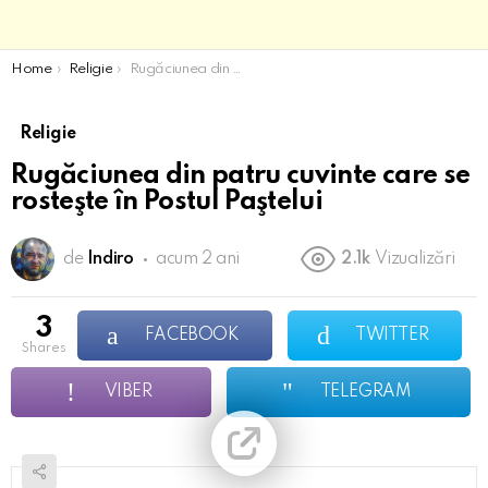
You are here:
Home
Religie
Rugăciunea din patru cuvinte care se rosteşte în Postul Paştelui
Religie
Rugăciunea din patru cuvinte care se
rosteşte în Postul Paştelui
de
Indiro
acum 2 ani
2.1k
Vizualizări
3
FACEBOOK
TWITTER
shares
VIBER
TELEGRAM