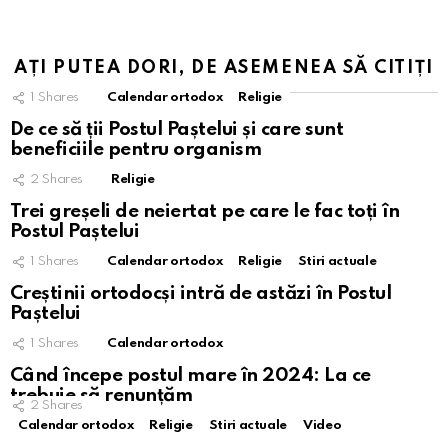
AȚI PUTEA DORI, DE ASEMENEA SĂ CITIȚI
1
Shares
Calendar ortodox
Religie
De ce să ții Postul Paștelui și care sunt
beneficiile pentru organism
2
Shares
Religie
Trei greșeli de neiertat pe care le fac toți în
Postul Paștelui
1
Shares
Calendar ortodox
Religie
Stiri actuale
Creștinii ortodocși intră de astăzi în Postul
Paștelui
1
Shares
Calendar ortodox
Când începe postul mare în 2024: La ce
trebuie să renunțăm
2
Shares
Calendar ortodox
Religie
Stiri actuale
Video