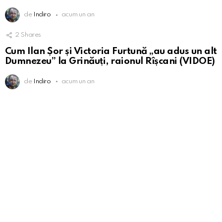
de
Indiro
acum un an
2
Shares
Cum Ilan Șor și Victoria Furtună „au adus un alt
Dumnezeu” la Grinăuți, raionul Rîșcani (VIDOE)
de
Indiro
acum un an