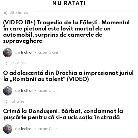
NU RATAȚI
28
Shares
(VIDEO 18+) Tragedia de la Fălești. Momentul
în care pietonul este lovit mortal de un
automobil, surprins de camerele de
supraveghere
de
Indiro
acum 3 ani
11
Shares
O adolescentă din Drochia a impresionat juriul
la „Românii au talent” (VIDEO)
de
Indiro
acum 5 luni
1
Shares
Crimă la Dondușeni. Bărbat, condamnat la
pușcărie pentru că și-a ucis soția în stradă
de
Indiro
acum 5 luni