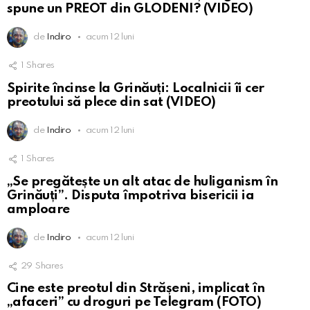
spune un PREOT din GLODENI? (VIDEO)
de
Indiro
acum 12 luni
1
Shares
Spirite încinse la Grinăuți: Localnicii îi cer
preotului să plece din sat (VIDEO)
de
Indiro
acum 12 luni
1
Shares
„Se pregătește un alt atac de huliganism în
Grinăuți”. Disputa împotriva bisericii ia
amploare
de
Indiro
acum 12 luni
29
Shares
Cine este preotul din Strășeni, implicat în
„afaceri” cu droguri pe Telegram (FOTO)