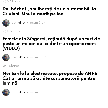
2
Shares
Doi bărbați, spulberați de un automobil, la
Criuleni. Unul a murit pe loc
de
Indiro
acum 5 luni
3
Shares
Femeie din Sîngerei, reținută după un furt de
peste un milion de lei dintr-un apartament
(VIDEO)
de
Indiro
acum 5 luni
1
Shares
Noi tarife la electricitate, propuse de ANRE.
Cât ar urma să achite consumatorii pentru
lumină
de
Indiro
acum 5 luni