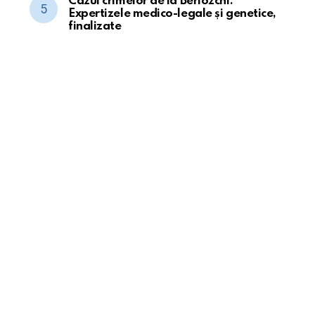
Cazul crimelor de la Beriozchi:
Expertizele medico-legale și genetice,
finalizate