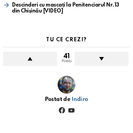
Descinderi cu mascați la Penitenciarul Nr.13
din Chișinău [VIDEO]
TU CE CREZI?
41
Points
Postat de
Indiro
facebook
youtube