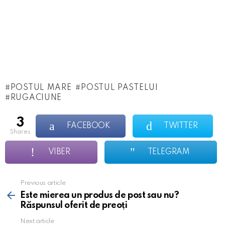
POSTUL MARE
POSTUL PASTELUI
RUGACIUNE
3
FACEBOOK
TWITTER
shares
VIBER
TELEGRAM
Previous article
See
more
Este mierea un produs de post sau nu?
Răspunsul oferit de preoți
Next article