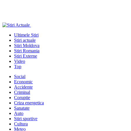
Ultimele Stiri
Stiri actuale
Stiri Moldova
Stiri Romania
Stiri Externe
Video
Top
Social
Economic
Accidente
Criminal
Coruptie
Criza energetica
Sanatate
Auto
Stiri sportive
Cultura
Meteo