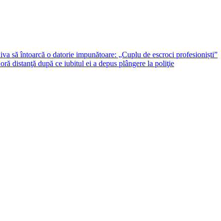
iva să întoarcă o datorie impunătoare: „Cuplu de escroci profesioniști”
oră distanţă după ce iubitul ei a depus plângere la poliţie