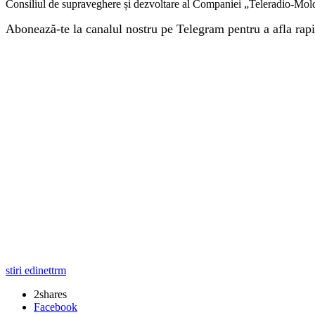
Consiliul de supraveghere și dezvoltare al Companiei „Teleradio-Moldov
Abonează-te la canalul nostru pe Telegram pentru a afla rapi
stiri edinet
trm
2
shares
Facebook