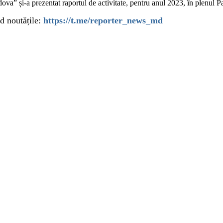
a” și-a prezentat raportul de activitate, pentru anul 2023, în plenul P
d noutățile:
https://t.me/reporter_news_md