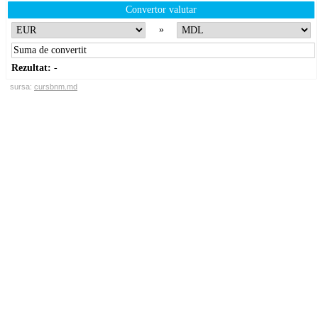
Convertor valutar
»
Rezultat:
-
sursa:
cursbnm.md