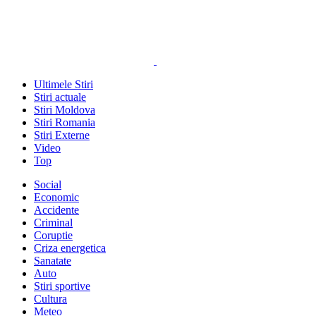
Ultimele Stiri
Stiri actuale
Stiri Moldova
Stiri Romania
Stiri Externe
Video
Top
Social
Economic
Accidente
Criminal
Coruptie
Criza energetica
Sanatate
Auto
Stiri sportive
Cultura
Meteo