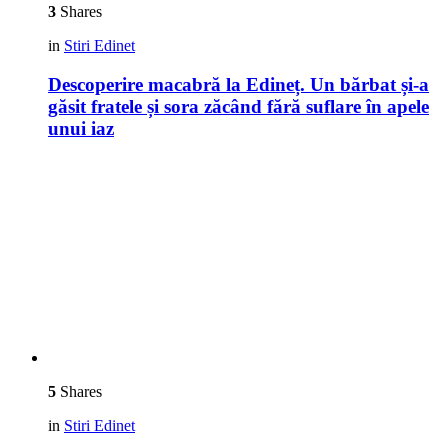
3
Shares
in
Stiri Edinet
Descoperire macabră la Edineț. Un bărbat și-a
găsit fratele și sora zăcând fără suflare în apele
unui iaz
5
Shares
in
Stiri Edinet