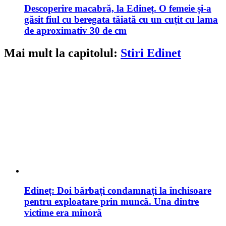
Descoperire macabră, la Edineț. O femeie și-a
găsit fiul cu beregata tăiată cu un cuțit cu lama
de aproximativ 30 de cm
Mai mult la capitolul:
Stiri Edinet
Edineț: Doi bărbați condamnați la închisoare
pentru exploatare prin muncă. Una dintre
victime era minoră