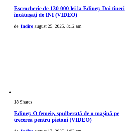
Escrocherie de 130 000 lei la Edineț: Doi tineri
încătușați de INI (VIDEO)
de
Indiro
august 25, 2025, 8:12 am
18
Shares
Edineț: O femeie, spulberată de o mașină pe
trecerea pentru pietoni (VIDEO)