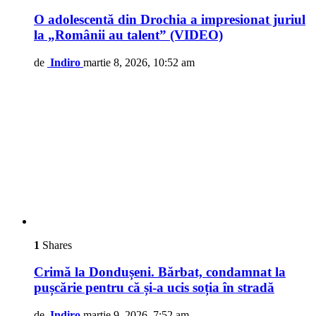
O adolescentă din Drochia a impresionat juriul
la „Românii au talent” (VIDEO)
de
Indiro
martie 8, 2026, 10:52 am
1
Shares
Crimă la Dondușeni. Bărbat, condamnat la
pușcărie pentru că și-a ucis soția în stradă
de
Indiro
martie 9, 2026, 7:52 am