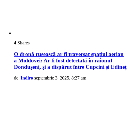
4
Shares
O dronă rusească ar fi traversat spațiul aerian
a Moldovei: Ar fi fost detectată în raionul
Dondușeni, și a dispărut între Cupcini și Edineț
de
Indiro
septembrie 3, 2025, 8:27 am