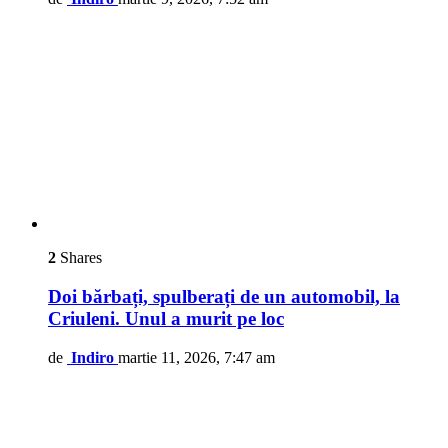
2
Shares
Doi bărbați, spulberați de un automobil, la
Criuleni. Unul a murit pe loc
de
Indiro
martie 11, 2026, 7:47 am