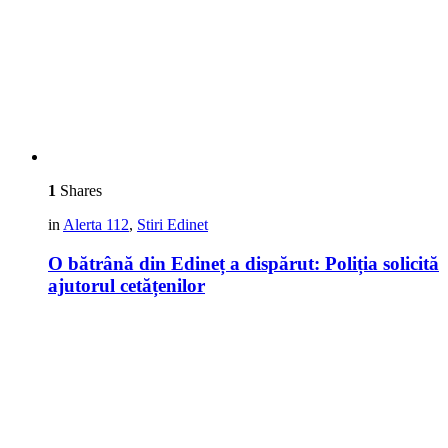
1
Shares
in
Alerta 112
,
Stiri Edinet
O bătrână din Edineț a dispărut: Poliția solicită
ajutorul cetățenilor