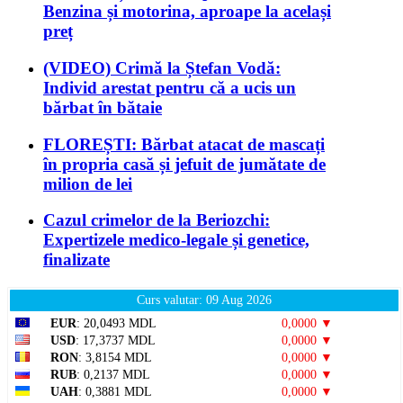
Benzina și motorina, aproape la același
preț
(VIDEO) Crimă la Ștefan Vodă:
Individ arestat pentru că a ucis un
bărbat în bătaie
FLOREȘTI: Bărbat atacat de mascați
în propria casă și jefuit de jumătate de
milion de lei
Cazul crimelor de la Beriozchi:
Expertizele medico-legale și genetice,
finalizate
Curs valutar: 09 Aug 2026
EUR
: 20,0493 MDL
0,0000 ▼
USD
: 17,3737 MDL
0,0000 ▼
RON
: 3,8154 MDL
0,0000 ▼
RUB
: 0,2137 MDL
0,0000 ▼
UAH
: 0,3881 MDL
0,0000 ▼