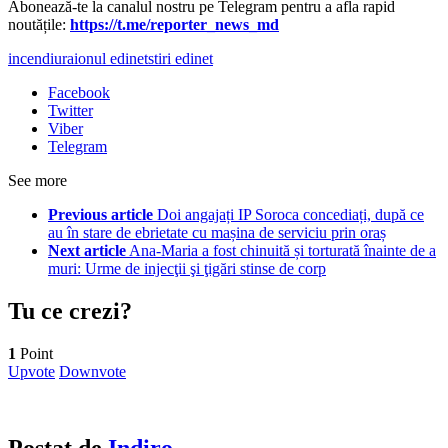
Abonează-te la canalul nostru pe Telegram pentru a afla rapid
noutățile:
https://t.me/reporter_news_md
incendiu
raionul edinet
stiri edinet
Facebook
Twitter
Viber
Telegram
See more
Previous article
Doi angajați IP Soroca concediați, după ce
au în stare de ebrietate cu mașina de serviciu prin oraș
Next article
Ana-Maria a fost chinuită și torturată înainte de a
muri: Urme de injecţii şi ţigări stinse de corp
Tu ce crezi?
1
Point
Upvote
Downvote
Postat de
Indiro