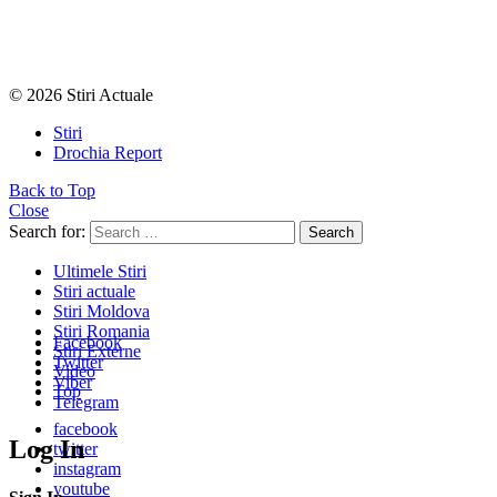
© 2026 Stiri Actuale
Stiri
Drochia Report
Back to Top
Close
Search for:
Search
Ultimele Stiri
Stiri actuale
Stiri Moldova
Stiri Romania
Facebook
Stiri Externe
Twitter
Video
Viber
Top
Telegram
facebook
Log In
twitter
instagram
youtube