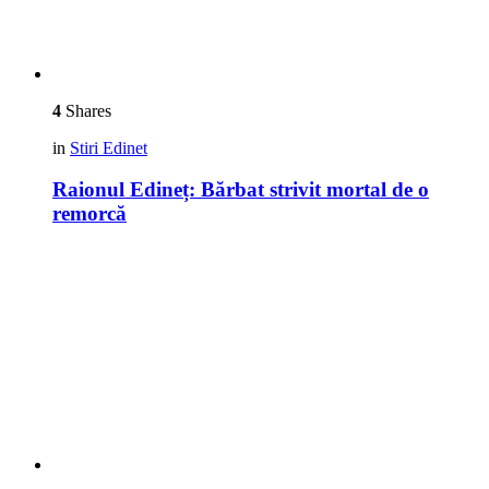
4
Shares
in
Stiri Edinet
Raionul Edineț: Bărbat strivit mortal de o
remorcă