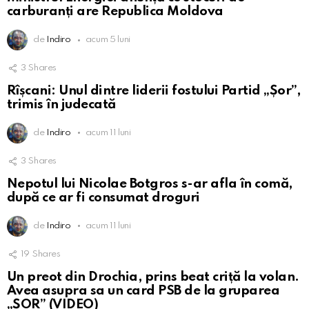
carburanți are Republica Moldova
de
Indiro
acum 5 luni
3
Shares
Rîșcani: Unul dintre liderii fostului Partid „Șor”,
trimis în judecată
de
Indiro
acum 11 luni
3
Shares
Nepotul lui Nicolae Botgros s-ar afla în comă,
după ce ar fi consumat droguri
de
Indiro
acum 11 luni
19
Shares
Un preot din Drochia, prins beat criță la volan.
Avea asupra sa un card PSB de la gruparea
„ȘOR” (VIDEO)