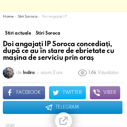
You are here:
Home
Stiri Soroca
Doi angajați IP Soroca concediați, după ce au în stare de ebrietate cu mașina de serviciu prin oraș
Stiri actuale
Stiri Soroca
Doi angajați IP Soroca concediați,
după ce au în stare de ebrietate cu
mașina de serviciu prin oraș
de
Indiro
acum 2 ani
1.6k
Vizualizări
FACEBOOK
TWITTER
VIBER
TELEGRAM