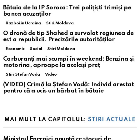
Bătaia de la IP Soroca: Trei polițiști trimiși pe
banca acuzaților
Razboi in Ucraina
Stiri Moldova
O dronă de tip Shahed a survolat regiunea de
est a republicii. Precizările autorităților
Economic
Social
Stiri Moldova
Carburanți mai scumpi în weekend: Benzina și
motorina, aproape la același preț
Stiri Stefan Voda
Video
(VIDEO) Crimă la Ștefan Vodă: Individ arestat
pentru că a ucis un bărbat în bătaie
MAI MULT LA CAPITOLUL:
STIRI ACTUALE
Ministrul Energiei anunță ce stocuri de