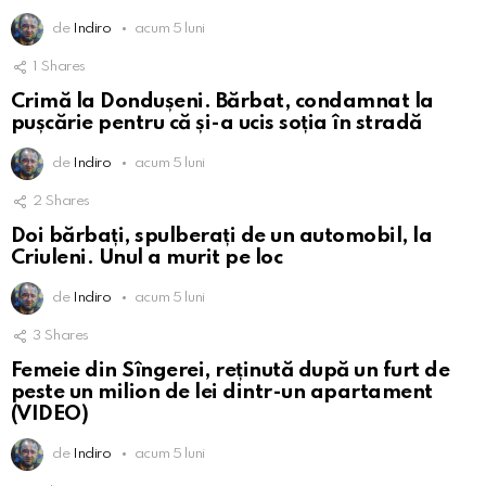
de
Indiro
acum 5 luni
1
Shares
Crimă la Dondușeni. Bărbat, condamnat la
pușcărie pentru că și-a ucis soția în stradă
de
Indiro
acum 5 luni
2
Shares
Doi bărbați, spulberați de un automobil, la
Criuleni. Unul a murit pe loc
de
Indiro
acum 5 luni
3
Shares
Femeie din Sîngerei, reținută după un furt de
peste un milion de lei dintr-un apartament
(VIDEO)
de
Indiro
acum 5 luni