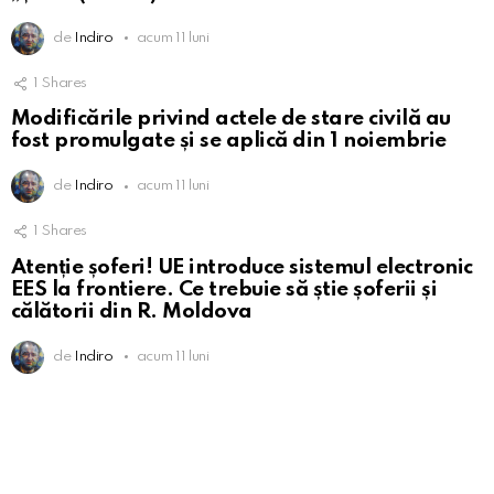
de
Indiro
acum 11 luni
1
Shares
Modificările privind actele de stare civilă au
fost promulgate și se aplică din 1 noiembrie
de
Indiro
acum 11 luni
1
Shares
Atenție șoferi! UE introduce sistemul electronic
EES la frontiere. Ce trebuie să știe șoferii și
călătorii din R. Moldova
de
Indiro
acum 11 luni