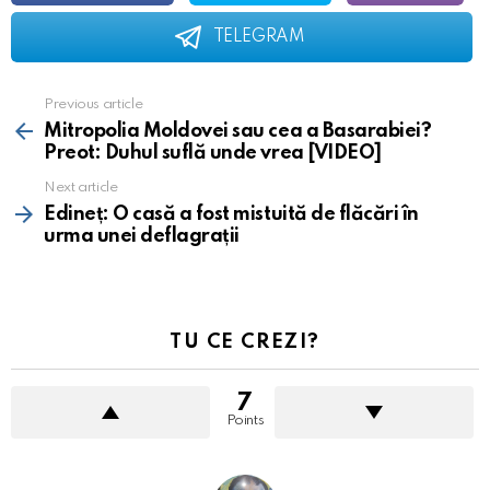
TELEGRAM
Previous article
See
more
Mitropolia Moldovei sau cea a Basarabiei?
Preot: Duhul suflă unde vrea [VIDEO]
Next article
Edineț: O casă a fost mistuită de flăcări în
urma unei deflagrații
TU CE CREZI?
7
Points