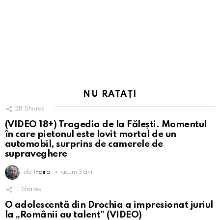
NU RATAȚI
28
Shares
(VIDEO 18+) Tragedia de la Fălești. Momentul
în care pietonul este lovit mortal de un
automobil, surprins de camerele de
supraveghere
de
Indiro
acum 3 ani
11
Shares
O adolescentă din Drochia a impresionat juriul
la „Românii au talent” (VIDEO)