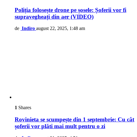
Poliția folosește drone pe șosele: Șoferii vor fi
supravegheați din aer (VIDEO)
de
Indiro
august 22, 2025, 1:48 am
1
Shares
Rovinieta se scumpește din 1 septembrie: Cu cât
șoferii vor plăti mai mult pentru o zi