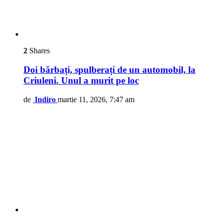
2
Shares
Doi bărbați, spulberați de un automobil, la
Criuleni. Unul a murit pe loc
de
Indiro
martie 11, 2026, 7:47 am