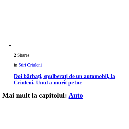
2
Shares
in
Stiri Criuleni
Doi bărbați, spulberați de un automobil, la
Criuleni. Unul a murit pe loc
Mai mult la capitolul:
Auto