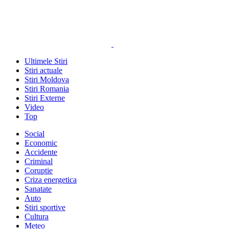
Ultimele Stiri
Stiri actuale
Stiri Moldova
Stiri Romania
Stiri Externe
Video
Top
Social
Economic
Accidente
Criminal
Coruptie
Criza energetica
Sanatate
Auto
Stiri sportive
Cultura
Meteo