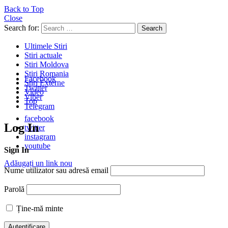
Back to Top
Close
Search for:
Search
Ultimele Stiri
Stiri actuale
Stiri Moldova
Stiri Romania
Facebook
Stiri Externe
Twitter
Video
Viber
Top
Telegram
facebook
Log In
twitter
instagram
youtube
Sign In
Adăugați un link nou
Nume utilizator sau adresă email
Parolă
Ține-mă minte