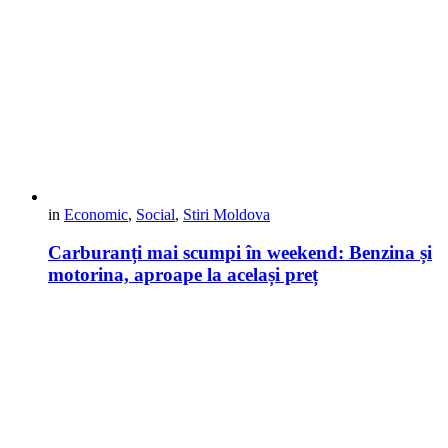
in
Economic
,
Social
,
Stiri Moldova
Carburanți mai scumpi în weekend: Benzina și
motorina, aproape la același preț