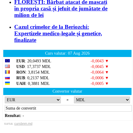
FLOREȘTI: Bărbat atacat de mascați
în propria casă și jefuit de jumătate de
milion de lei
Cazul crimelor de la Beriozchi:
Expertizele medico-legale și genetice,
finalizate
Curs valutar: 07 Aug 2026
EUR
: 20,0493 MDL
-0,0043 ▼
USD
: 17,3737 MDL
-0,0045 ▼
RON
: 3,8154 MDL
-0,0064 ▼
RUB
: 0,2137 MDL
-0,0006 ▼
UAH
: 0,3881 MDL
-0,0005 ▼
Convertor valutar
»
Rezultat:
-
sursa:
cursbnm.md