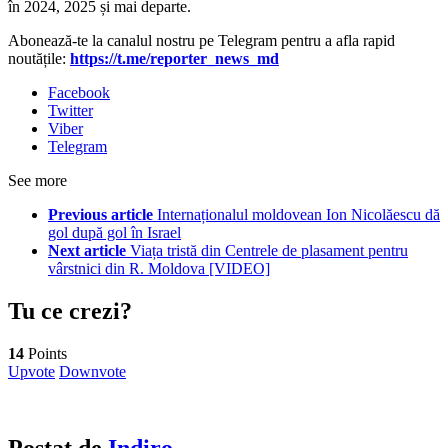
în 2024, 2025 și mai departe.
Abonează-te la canalul nostru pe Telegram pentru a afla rapid
noutățile:
https://t.me/reporter_news_md
Facebook
Twitter
Viber
Telegram
See more
Previous article
Internaționalul moldovean Ion Nicolăescu dă
gol după gol în Israel
Next article
Viața tristă din Centrele de plasament pentru
vârstnici din R. Moldova [VIDEO]
Tu ce crezi?
14
Points
Upvote
Downvote
Postat de
Indiro