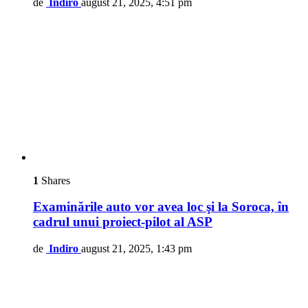
de
Indiro
august 21, 2025, 4:51 pm
1
Shares
Examinările auto vor avea loc şi la Soroca, în
cadrul unui proiect-pilot al ASP
de
Indiro
august 21, 2025, 1:43 pm