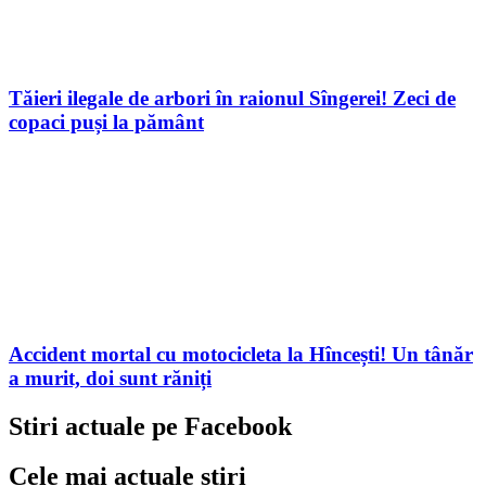
Tăieri ilegale de arbori în raionul Sîngerei! Zeci de
copaci puși la pământ
Accident mortal cu motocicleta la Hîncești! Un tânăr
a murit, doi sunt răniți
Stiri actuale pe Facebook
Cele mai actuale știri