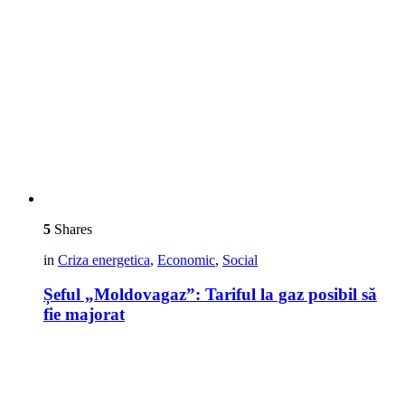
5
Shares
in
Criza energetica
,
Economic
,
Social
Șeful „Moldovagaz”: Tariful la gaz posibil să
fie majorat