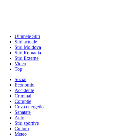
Ultimele Stiri
Stiri actuale
Stiri Moldova
Stiri Romania
Stiri Externe
Video
Top
Social
Economic
Accidente
Criminal
Coruptie
Criza energetica
Sanatate
Auto
Stiri sportive
Cultura
Meteo