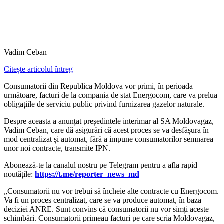
Vadim Ceban
Citește articolul întreg
Consumatorii din Republica Moldova vor primi, în perioada
următoare, facturi de la compania de stat Energocom, care va prelua
obligațiile de serviciu public privind furnizarea gazelor naturale.
Despre aceasta a anunțat președintele interimar al SA Moldovagaz,
Vadim Ceban, care dă asigurări că acest proces se va desfășura în
mod centralizat și automat, fără a impune consumatorilor semnarea
unor noi contracte, transmite IPN.
‍Abonează-te la canalul nostru pe Telegram pentru a afla rapid
noutățile:
https://t.me/reporter_news_md
„Consumatorii nu vor trebui să încheie alte contracte cu Energocom.
Va fi un proces centralizat, care se va produce automat, în baza
deciziei ANRE. Sunt convins că consumatorii nu vor simți aceste
schimbări. Consumatorii primeau facturi pe care scria Moldovagaz,