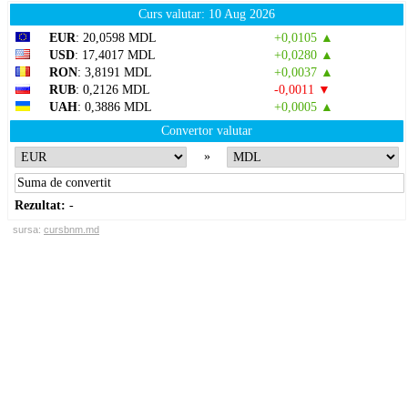
Curs valutar: 10 Aug 2026
EUR
: 20,0598 MDL
+0,0105 ▲
USD
: 17,4017 MDL
+0,0280 ▲
RON
: 3,8191 MDL
+0,0037 ▲
RUB
: 0,2126 MDL
-0,0011 ▼
UAH
: 0,3886 MDL
+0,0005 ▲
Convertor valutar
»
Rezultat:
-
sursa:
cursbnm.md