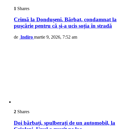
1
Shares
Crimă la Dondușeni. Bărbat, condamnat la
pușcărie pentru că și-a ucis soția în stradă
de
Indiro
martie 9, 2026, 7:52 am
2
Shares
Doi bărbați, spulberați de un automobil, la