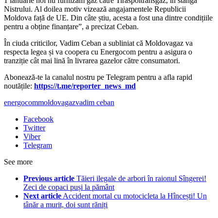
1 ianuarie noi nu furnizăm gaz către Tiraspoltransgaz, în stânga
Nistrului. Al doilea motiv vizează angajamentele Republicii
Moldova față de UE. Din câte știu, acesta a fost una dintre condițiile
pentru a obține finanțare”, a precizat Ceban.
În ciuda criticilor, Vadim Ceban a subliniat că Moldovagaz va
respecta legea și va coopera cu Energocom pentru a asigura o
tranziție cât mai lină în livrarea gazelor către consumatori.
‍Abonează-te la canalul nostru pe Telegram pentru a afla rapid
noutățile:
https://t.me/reporter_news_md
energocom
moldovagaz
vadim ceban
Facebook
Twitter
Viber
Telegram
See more
Previous article
Tăieri ilegale de arbori în raionul Sîngerei!
Zeci de copaci puși la pământ
Next article
Accident mortal cu motocicleta la Hîncești! Un
tânăr a murit, doi sunt răniți