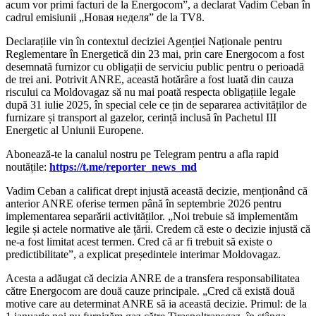
acum vor primi facturi de la Energocom”, a declarat Vadim Ceban în
cadrul emisiunii „Новая неделя” de la TV8.
Declarațiile vin în contextul deciziei Agenției Naționale pentru
Reglementare în Energetică din 23 mai, prin care Energocom a fost
desemnată furnizor cu obligații de serviciu public pentru o perioadă
de trei ani. Potrivit ANRE, această hotărâre a fost luată din cauza
riscului ca Moldovagaz să nu mai poată respecta obligațiile legale
după 31 iulie 2025, în special cele ce țin de separarea activităților de
furnizare și transport al gazelor, cerință inclusă în Pachetul III
Energetic al Uniunii Europene.
‍Abonează-te la canalul nostru pe Telegram pentru a afla rapid
noutățile:
https://t.me/reporter_news_md
Vadim Ceban a calificat drept injustă această decizie, menționând că
anterior ANRE oferise termen până în septembrie 2026 pentru
implementarea separării activităților. „Noi trebuie să implementăm
legile și actele normative ale țării. Credem că este o decizie injustă că
ne-a fost limitat acest termen. Cred că ar fi trebuit să existe o
predictibilitate”, a explicat președintele interimar Moldovagaz.
Acesta a adăugat că decizia ANRE de a transfera responsabilitatea
către Energocom are două cauze principale. „Cred că există două
motive care au determinat ANRE să ia această decizie. Primul: de la