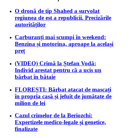
O dronă de tip Shahed a survolat
regiunea de est a republicii. Precizările
autorităților
Carburanți mai scumpi în weekend:
Benzina și motorina, aproape la același
preț
(VIDEO) Crimă la Ștefan Vodă:
Individ arestat pentru că a ucis un
bărbat în bătaie
FLOREȘTI: Bărbat atacat de mascați
în propria casă și jefuit de jumătate de
milion de lei
Cazul crimelor de la Beriozchi:
Expertizele medico-legale și genetice,
finalizate