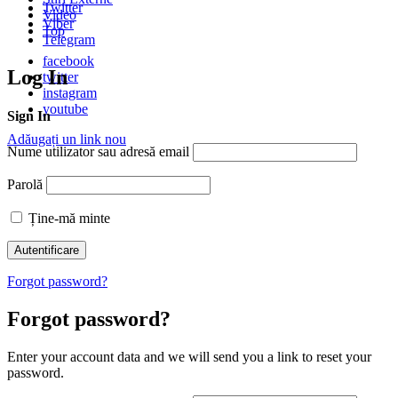
Twitter
Video
Viber
Top
Telegram
facebook
Log In
twitter
instagram
youtube
Sign In
Adăugați un link nou
Nume utilizator sau adresă email
Parolă
Ține-mă minte
Forgot password?
Forgot password?
Enter your account data and we will send you a link to reset your
password.