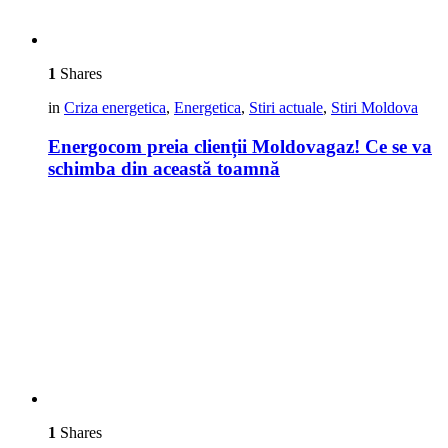
1
Shares
in
Criza energetica
,
Energetica
,
Stiri actuale
,
Stiri Moldova
Energocom preia clienții Moldovagaz! Ce se va
schimba din această toamnă
1
Shares