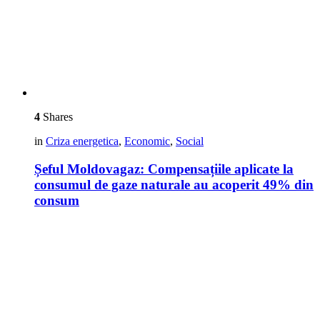
4
Shares
in
Criza energetica
,
Economic
,
Social
Șeful Moldovagaz: Compensațiile aplicate la
consumul de gaze naturale au acoperit 49% din
consum