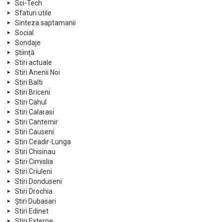
Sci-Tech
Sfaturi utile
Sinteza saptamanii
Social
Sondaje
Știință
Stiri actuale
Stiri Anenii Noi
Stiri Balti
Stiri Briceni
Stiri Cahul
Stiri Calarasi
Stiri Cantemir
Stiri Causeni
Stiri Ceadir-Lunga
Stiri Chisinau
Stiri Cimislia
Stiri Criuleni
Stiri Donduseni
Stiri Drochia
Știri Dubasari
Stiri Edinet
Stiri Externe