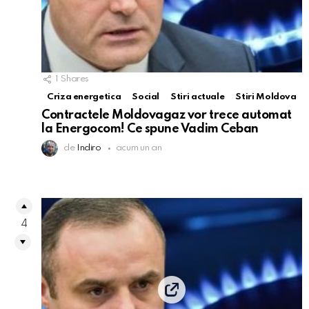
1
Shares
Criza energetica
Social
Stiri actuale
Stiri Moldova
Contractele Moldovagaz vor trece automat
la Energocom! Ce spune Vadim Ceban
de
Indiro
acum un an
4