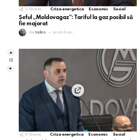
5
Shares
Criza energetica
Economic
Social
Șeful „Moldovagaz”: Tariful la gaz posibil să
fie majorat
de
Indiro
acum 4 ani
18
4
Shares
Criza energetica
Economic
Social