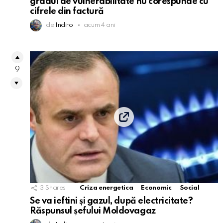
gradul de vulnerabilitate nu corespunde cu
cifrele din factură
de
Indiro
acum 4 ani
9
3
Shares
Criza energetica
Economic
Social
Se va ieftini și gazul, după electricitate?
Răspunsul șefului Moldovagaz