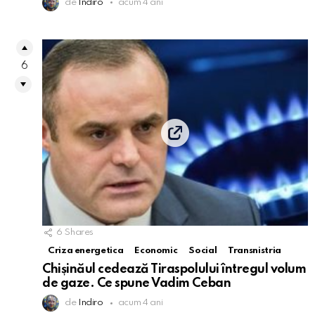
de
Indiro
acum 4 ani
6
6
Shares
Criza energetica
Economic
Social
Transnistria
Chișinăul cedează Tiraspolului întregul volum
de gaze. Ce spune Vadim Ceban
de
Indiro
acum 4 ani