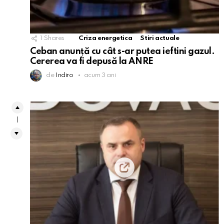
1
Shares
Criza energetica
Stiri actuale
Ceban anunță cu cât s-ar putea ieftini gazul.
Cererea va fi depusă la ANRE
de
Indiro
acum 3 ani
1