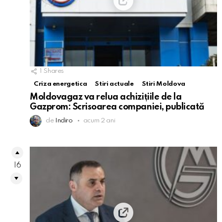
1
Shares
Criza energetica
Stiri actuale
Stiri Moldova
Moldovagaz va relua achizițiile de la
Gazprom: Scrisoarea companiei, publicată
de
Indiro
acum 2 ani
16