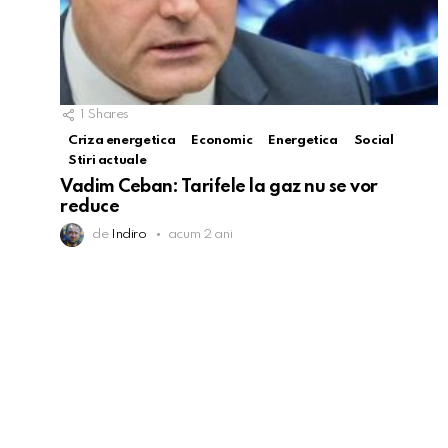
1
Shares
Criza energetica
Economic
Energetica
Social
Stiri actuale
Vadim Ceban: Tarifele la gaz nu se vor
reduce
de
Indiro
acum 2 ani