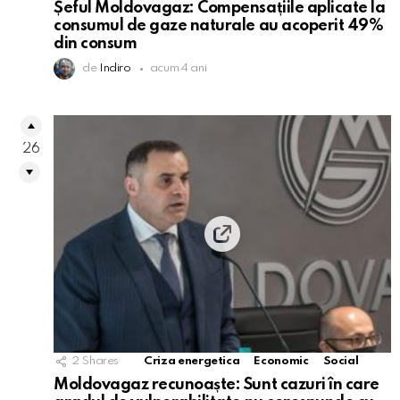
Șeful Moldovagaz: Compensațiile aplicate la
consumul de gaze naturale au acoperit 49%
din consum
de
Indiro
acum 4 ani
26
2
Shares
Criza energetica
Economic
Social
Moldovagaz recunoaște: Sunt cazuri în care