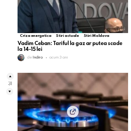
Criza energetica
Stiri actuale
Stiri Moldova
Vadim Ceban: Tariful la gaz ar putea scade
la 14-15 lei
de
Indiro
acum 3 ani
31