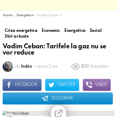
You are here:
Home
Energetica
Vadim Ceban: Tarifele la gaz nu se vor reduce
Criza energetica
Economic
Energetica
Social
Stiri actuale
Vadim Ceban: Tarifele la gaz nu se
vor reduce
de
Indiro
acum 2 ani
833
Vizualizări
FACEBOOK
TWITTER
VIBER
TELEGRAM