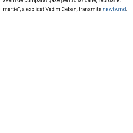
avem de cumpărat gaze pentru ianuarie, februarie,
martie”, a explicat Vadim Ceban, transmite
newtv.md
.