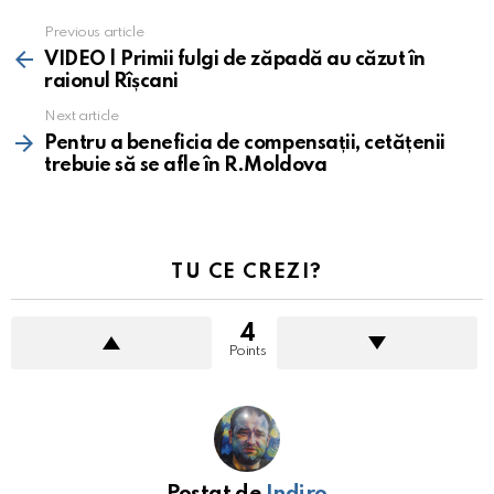
Previous article
See
more
VIDEO | Primii fulgi de zăpadă au căzut în
raionul Rîșcani
Next article
Pentru a beneficia de compensații, cetățenii
trebuie să se afle în R.Moldova
TU CE CREZI?
4
Points
Postat de
Indiro