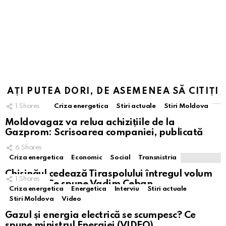
AȚI PUTEA DORI, DE ASEMENEA SĂ CITIȚI
1
Shares
Criza energetica
Stiri actuale
Stiri Moldova
Moldovagaz va relua achizițiile de la
Gazprom: Scrisoarea companiei, publicată
6
Shares
Criza energetica
Economic
Social
Transnistria
Chișinăul cedează Tiraspolului întregul volum
1
Shares
de gaze. Ce spune Vadim Ceban
Criza energetica
Energetica
Interviu
Stiri actuale
Stiri Moldova
Video
Gazul și energia electrică se scumpesc? Ce
spune ministrul Energiei (VIDEO)