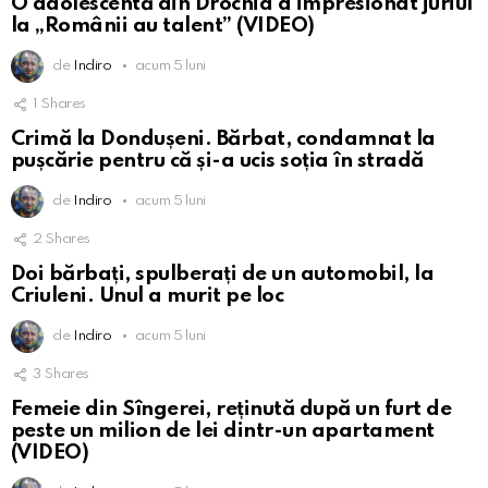
O adolescentă din Drochia a impresionat juriul
la „Românii au talent” (VIDEO)
de
Indiro
acum 5 luni
1
Shares
Crimă la Dondușeni. Bărbat, condamnat la
pușcărie pentru că și-a ucis soția în stradă
de
Indiro
acum 5 luni
2
Shares
Doi bărbați, spulberați de un automobil, la
Criuleni. Unul a murit pe loc
de
Indiro
acum 5 luni
3
Shares
Femeie din Sîngerei, reținută după un furt de
peste un milion de lei dintr-un apartament
(VIDEO)