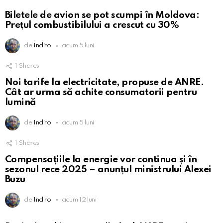
Biletele de avion se pot scumpi în Moldova:
Prețul combustibilului a crescut cu 30%
de
Indiro
acum 5 luni
1
Shares
Noi tarife la electricitate, propuse de ANRE.
Cât ar urma să achite consumatorii pentru
lumină
de
Indiro
acum 5 luni
1
Shares
Compensațiile la energie vor continua și în
sezonul rece 2025 – anunțul ministrului Alexei
Buzu
de
Indiro
acum 12 luni