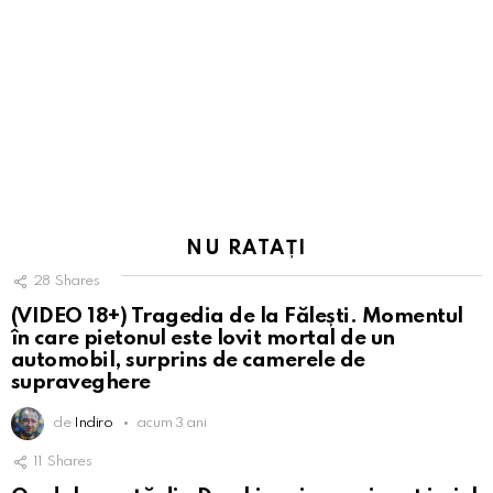
NU RATAȚI
28
Shares
(VIDEO 18+) Tragedia de la Fălești. Momentul
în care pietonul este lovit mortal de un
automobil, surprins de camerele de
supraveghere
de
Indiro
acum 3 ani
11
Shares