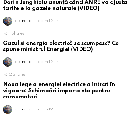
Dorin Junghietu anunță când ANRE va ajusta
tarifele la gazele naturale (VIDEO)
de
Indiro
acum 12 luni
1
Shares
Gazul și energia electrică se scumpesc? Ce
spune ministrul Energiei (VIDEO)
de
Indiro
acum 12 luni
2
Shares
Noua lege a energiei electrice a intrat în
vigoare: Schimbări importante pentru
consumatori
de
Indiro
acum 12 luni