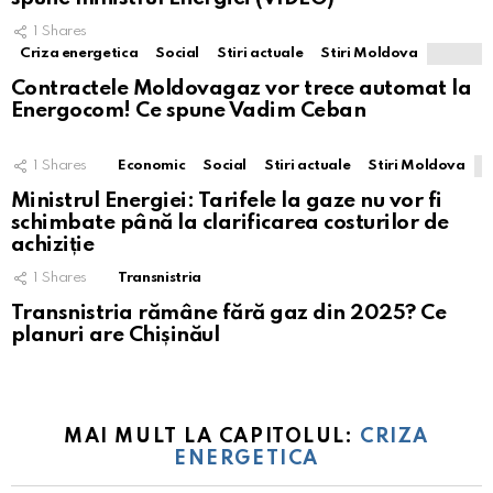
1
Shares
Criza energetica
Social
Stiri actuale
Stiri Moldova
Contractele Moldovagaz vor trece automat la
Energocom! Ce spune Vadim Ceban
1
Shares
Economic
Social
Stiri actuale
Stiri Moldova
Ministrul Energiei: Tarifele la gaze nu vor fi
schimbate până la clarificarea costurilor de
achiziție
1
Shares
Transnistria
Transnistria rămâne fără gaz din 2025? Ce
planuri are Chișinăul
MAI MULT LA CAPITOLUL:
CRIZA
ENERGETICA