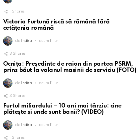
1
Shares
Victoria Furtună riscă să rămână fără
cetățenia română
de
Indiro
acum 11 luni
3
Shares
Ocnița: Președinte de raion din partea PSRM,
prins băut la volanul mașinii de serviciu (FOTO)
de
Indiro
acum 11 luni
3
Shares
Furtul miliardului – 10 ani mai târziu: cine
plătește și unde sunt banii? (VIDEO)
de
Indiro
acum 11 luni
1
Shares