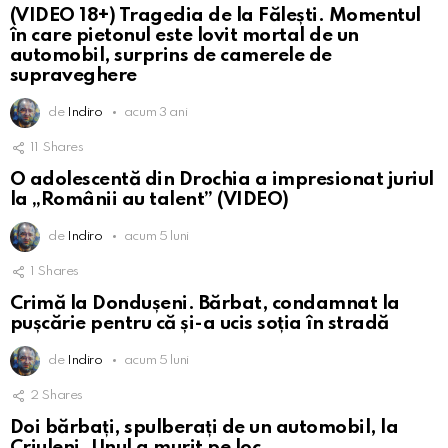
(VIDEO 18+) Tragedia de la Fălești. Momentul
în care pietonul este lovit mortal de un
automobil, surprins de camerele de
supraveghere
de
Indiro
acum 3 ani
11
Shares
O adolescentă din Drochia a impresionat juriul
la „Românii au talent” (VIDEO)
de
Indiro
acum 5 luni
1
Shares
Crimă la Dondușeni. Bărbat, condamnat la
pușcărie pentru că și-a ucis soția în stradă
de
Indiro
acum 5 luni
2
Shares
Doi bărbați, spulberați de un automobil, la
Criuleni. Unul a murit pe loc