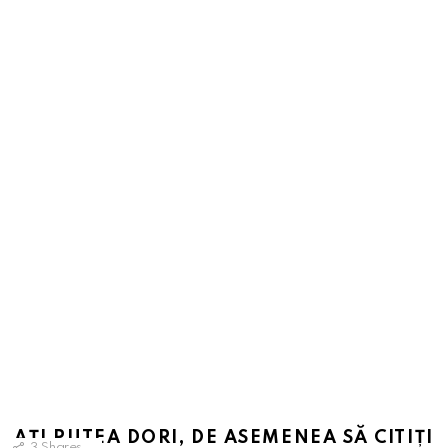
AȚI PUTEA DORI, DE ASEMENEA SĂ CITIȚI
3
Shares