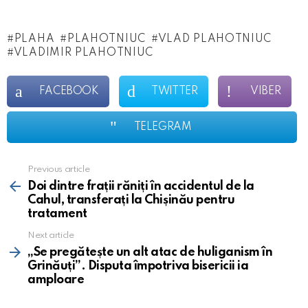
PLAHA
PLAHOTNIUC
VLAD PLAHOTNIUC
VLADIMIR PLAHOTNIUC
FACEBOOK
TWITTER
VIBER
TELEGRAM
Previous article
See
more
Doi dintre frații răniți în accidentul de la
Cahul, transferați la Chișinău pentru
tratament
Next article
„Se pregătește un alt atac de huliganism în
Grinăuți”. Disputa împotriva bisericii ia
amploare