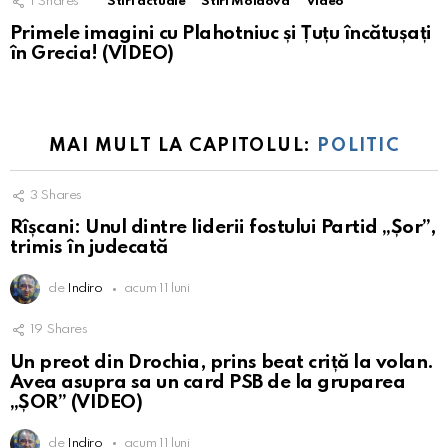
1
Shares
Stiri actuale
Stiri Moldova
Video
Primele imagini cu Plahotniuc și Țuțu încătușați
în Grecia! (VIDEO)
MAI MULT LA CAPITOLUL:
POLITIC
3
Shares
Rîșcani: Unul dintre liderii fostului Partid „Șor”,
trimis în judecată
de
Indiro
acum 11 luni
19
Shares
Un preot din Drochia, prins beat criță la volan.
Avea asupra sa un card PSB de la gruparea
„ȘOR” (VIDEO)
de
Indiro
acum 11 luni