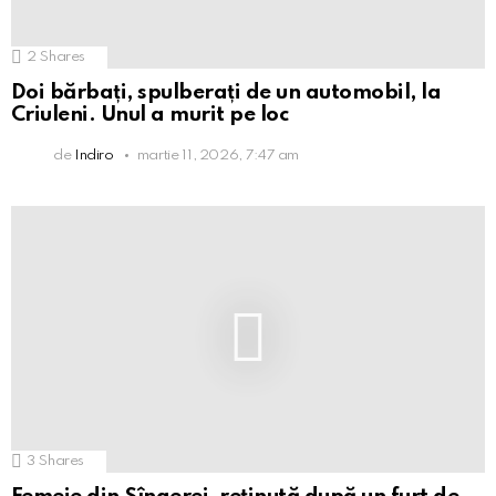
2
Shares
Doi bărbați, spulberați de un automobil, la
Criuleni. Unul a murit pe loc
de
Indiro
martie 11, 2026, 7:47 am
3
Shares