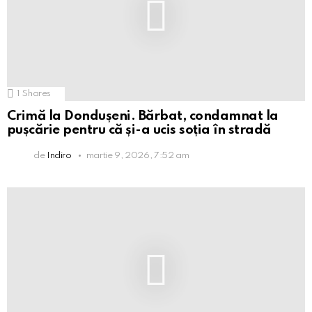
1
Shares
Crimă la Dondușeni. Bărbat, condamnat la
pușcărie pentru că și-a ucis soția în stradă
de
Indiro
martie 9, 2026, 7:52 am