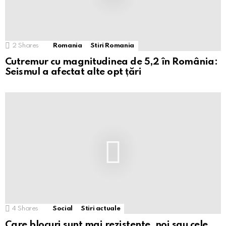
2
Shares
Romania
Stiri Romania
Cutremur cu magnitudinea de 5,2 în România:
Seismul a afectat alte opt țări
4
Shares
Social
Stiri actuale
Care blocuri sunt mai rezistente, noi sau cele