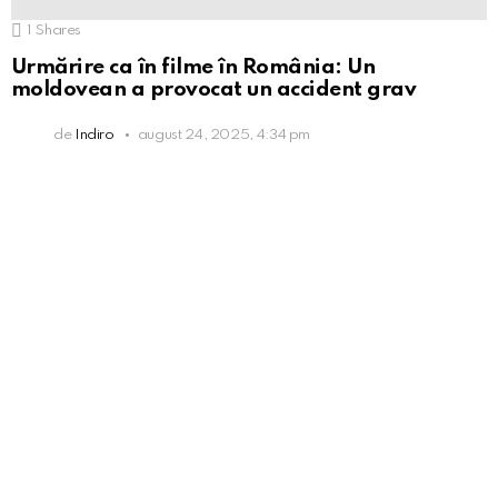
1
Shares
Urmărire ca în filme în România: Un
moldovean a provocat un accident grav
de
Indiro
august 24, 2025, 4:34 pm