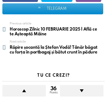
TELEGRAM
Previous article
See
more
Horoscop Zilnic 10 FEBRUARIE 2025 | Află ce
te Așteaptă Mâine
Next article
Răpire șocantă la Ștefan Vodă! Tânăr băgat
cu forța în portbagaj și bătut crunt în pădure
TU CE CREZI?
36
Points