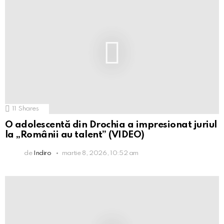
11
Shares
O adolescentă din Drochia a impresionat juriul
la „Românii au talent” (VIDEO)
de
Indiro
martie 8, 2026, 10:52 am