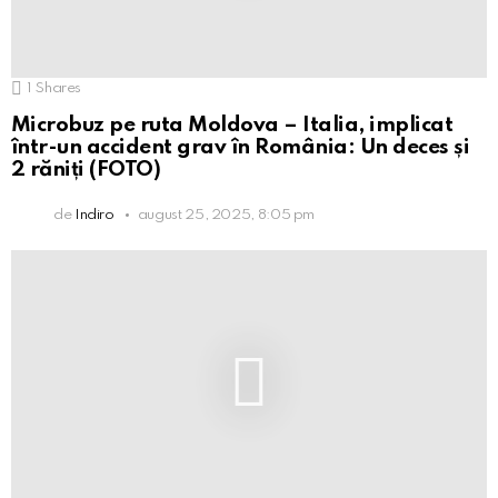
1
Shares
Microbuz pe ruta Moldova – Italia, implicat
într-un accident grav în România: Un deces și
2 răniți (FOTO)
de
Indiro
august 25, 2025, 8:05 pm