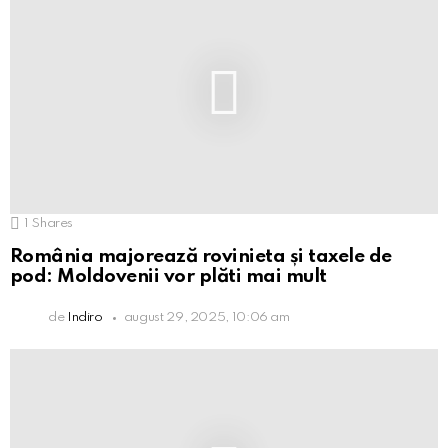
1
Shares
România majorează rovinieta și taxele de
pod: Moldovenii vor plăti mai mult
de
Indiro
august 29, 2025, 10:06 am