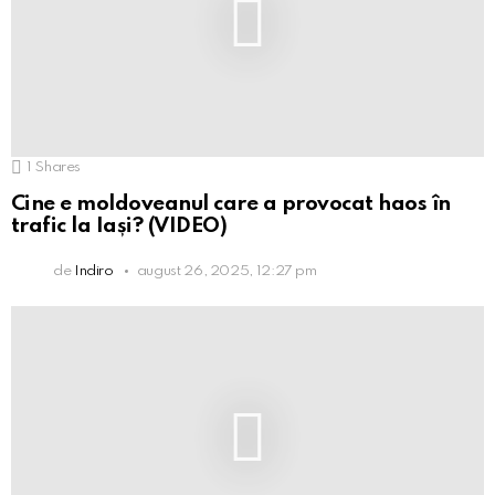
1
Shares
Cine e moldoveanul care a provocat haos în
trafic la Iași? (VIDEO)
de
Indiro
august 26, 2025, 12:27 pm