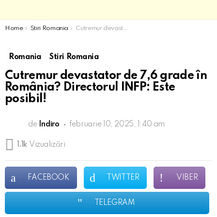
You are here:
Home
Stiri Romania
Cutremur devastator de 7,6 grade în România? Directorul INFP: Este posibil!
Romania
Stiri Romania
Cutremur devastator de 7,6 grade în
România? Directorul INFP: Este
posibil!
de
Indiro
februarie 10, 2025, 1:40 am
1.1k
Vizualizări
FACEBOOK
TWITTER
VIBER
TELEGRAM