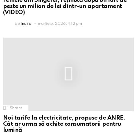
Femeie din Sîngerei, reținută după un furt de
peste un milion de lei dintr-un apartament
(VIDEO)
de
Indiro
martie 5, 2026, 4:12 pm
1
Shares
Noi tarife la electricitate, propuse de ANRE.
Cât ar urma să achite consumatorii pentru
lumină