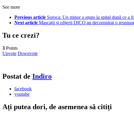
See more
Previous article
Soroca: Un minor a ajuns la spital după ce a f
Next article
Mascații și ofițerii DICO au deconspirat o reuniu
Tu ce crezi?
3
Points
Upvote
Downvote
Postat de
Indiro
facebook
youtube
Ați putea dori, de asemenea să citiți