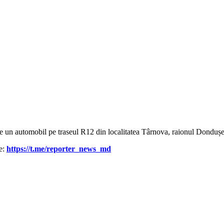
t de un automobil pe traseul R12 din localitatea Târnova, raionul Dondușe
le:
https://t.me/reporter_news_md