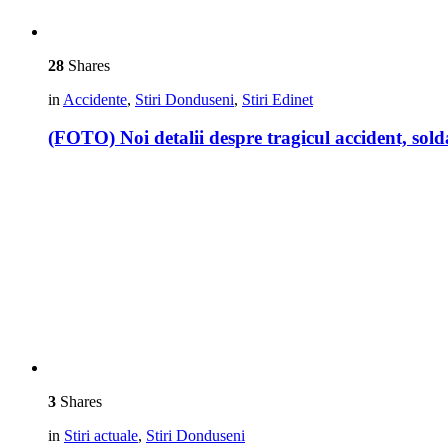
28
Shares
in
Accidente
,
Stiri Donduseni
,
Stiri Edinet
(FOTO) Noi detalii despre tragicul accident, so
3
Shares
in
Stiri actuale
,
Stiri Donduseni