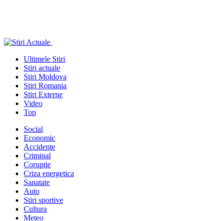
Ultimele Stiri
Stiri actuale
Stiri Moldova
Stiri Romania
Stiri Externe
Video
Top
Social
Economic
Accidente
Criminal
Coruptie
Criza energetica
Sanatate
Auto
Stiri sportive
Cultura
Meteo