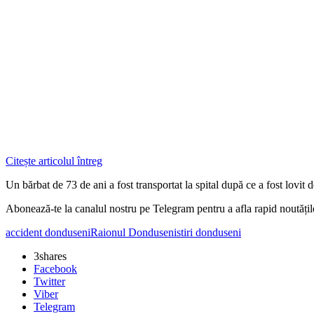
Citește articolul întreg
Un bărbat de 73 de ani a fost transportat la spital după ce a fost lovi
Abonează-te la canalul nostru pe Telegram pentru a afla rapid noutăți
accident donduseni
Raionul Donduseni
stiri donduseni
3
shares
Facebook
Twitter
Viber
Telegram