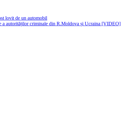
ost lovit de un automobil
ne a autorităților criminale din R.Moldova și Ucraina [VIDEO]