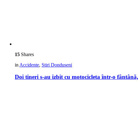
15
Shares
in
Accidente
,
Stiri Donduseni
Doi tineri s-au izbit cu motocicleta într-o fântâ