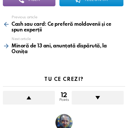
Previous article
See
more
Cash sau card: Ce preferă moldovenii și ce
spun experții
Next article
Minoră de 13 ani, anunțată dispărută, la
Ocnița
TU CE CREZI?
12
Points