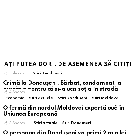
AȚI PUTEA DORI, DE ASEMENEA SĂ CITIȚI
1
Shares
Stiri Donduseni
Crimă la Dondușeni. Bărbat, condamnat la
pușcărie pentru că și-a ucis soția în stradă
4
Shares
Economic
Stiri actuale
Stiri Donduseni
Stiri Moldova
O fermă din nordul Moldovei exportă ouă în
Uniunea Europeană
3
Shares
Stiri actuale
Stiri Donduseni
O persoana din Dondușeni va primi 2 mln lei