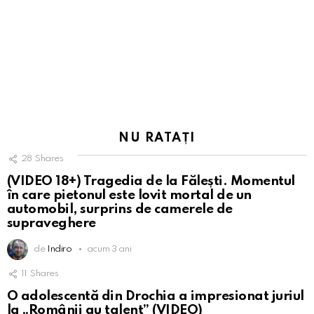
NU RATAȚI
28
Shares
(VIDEO 18+) Tragedia de la Fălești. Momentul
în care pietonul este lovit mortal de un
automobil, surprins de camerele de
supraveghere
de
Indiro
acum 3 ani
11
Shares
O adolescentă din Drochia a impresionat juriul
la „Românii au talent” (VIDEO)