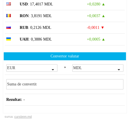
USD
: 17,4017 MDL
+0,0280 ▲
RON
: 3,8191 MDL
+0,0037 ▲
RUB
: 0,2126 MDL
-0,0011 ▼
UAH
: 0,3886 MDL
+0,0005 ▲
Convertor valutar
»
Rezultat:
-
sursa:
cursbnm.md