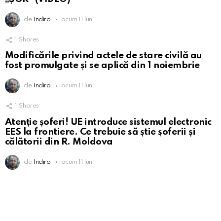
de
Indiro
acum 11 luni
1
Shares
Modificările privind actele de stare civilă au
fost promulgate și se aplică din 1 noiembrie
de
Indiro
acum 11 luni
1
Shares
Atenție șoferi! UE introduce sistemul electronic
EES la frontiere. Ce trebuie să știe șoferii și
călătorii din R. Moldova
de
Indiro
acum 11 luni