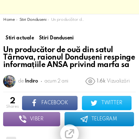
You are here:
Home
Stiri Donduseni
Un producător de ouă din satul Târnova, raionul Dondușeni respinge informațiile ANSA privind marfa sa
Stiri actuale
Stiri Donduseni
Un producător de ouă din satul
Târnova, raionul Dondușeni respinge
informațiile ANSA privind marfa sa
de
Indiro
acum 2 ani
1.6k
Vizualizări
2
FACEBOOK
TWITTER
shares
VIBER
TELEGRAM