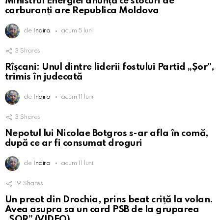
Ministrul Energiei anunță ce stocuri de
carburanți are Republica Moldova
de
Indiro
acum 5 luni
3
Shares
Rîșcani: Unul dintre liderii fostului Partid „Șor”,
trimis în judecată
de
Indiro
acum 11 luni
3
Shares
Nepotul lui Nicolae Botgros s-ar afla în comă,
după ce ar fi consumat droguri
de
Indiro
acum 11 luni
19
Shares
Un preot din Drochia, prins beat criță la volan.
Avea asupra sa un card PSB de la gruparea
„ȘOR” (VIDEO)