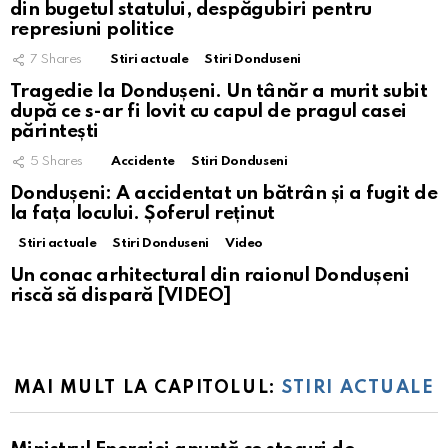
din bugetul statului, despăgubiri pentru
represiuni politice
7
Shares
Stiri actuale
Stiri Donduseni
Tragedie la Dondușeni. Un tânăr a murit subit
după ce s-ar fi lovit cu capul de pragul casei
părintești
5
Shares
Accidente
Stiri Donduseni
Dondușeni: A accidentat un bătrân și a fugit de
la fața locului. Șoferul reținut
Stiri actuale
Stiri Donduseni
Video
Un conac arhitectural din raionul Dondușeni
riscă să dispară [VIDEO]
MAI MULT LA CAPITOLUL:
STIRI ACTUALE