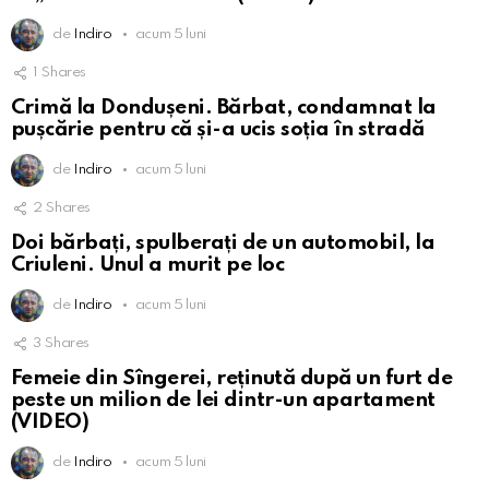
de
Indiro
acum 5 luni
1
Shares
Crimă la Dondușeni. Bărbat, condamnat la
pușcărie pentru că și-a ucis soția în stradă
de
Indiro
acum 5 luni
2
Shares
Doi bărbați, spulberați de un automobil, la
Criuleni. Unul a murit pe loc
de
Indiro
acum 5 luni
3
Shares
Femeie din Sîngerei, reținută după un furt de
peste un milion de lei dintr-un apartament
(VIDEO)
de
Indiro
acum 5 luni