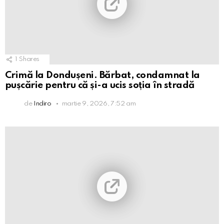
1
Shares
Crimă la Dondușeni. Bărbat, condamnat la
pușcărie pentru că și-a ucis soția în stradă
de
Indiro
martie 9, 2026, 7:52 am