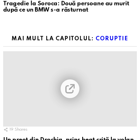
Tragedie la Soroca: Două persoane au murit
după ce un BMW s-a răsturnat
MAI MULT LA CAPITOLUL:
CORUPTIE
19
Shares
Un preot din Drochia, prins beat criță la volan.