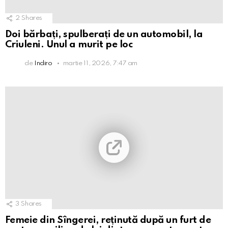
2
Shares
Doi bărbați, spulberați de un automobil, la
Criuleni. Unul a murit pe loc
de
Indiro
martie 11, 2026, 7:47 am
3
Shares
Femeie din Sîngerei, reținută după un furt de