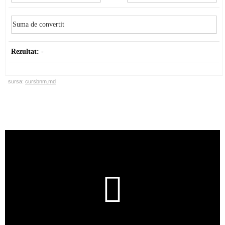
Rezultat:
-
sursa:
cursbnm.md