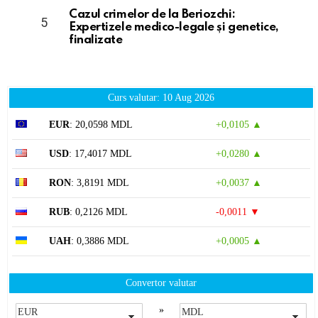
Cazul crimelor de la Beriozchi:
Expertizele medico-legale și genetice,
finalizate
Curs valutar: 10 Aug 2026
EUR
: 20,0598 MDL
+0,0105 ▲
USD
: 17,4017 MDL
+0,0280 ▲
RON
: 3,8191 MDL
+0,0037 ▲
RUB
: 0,2126 MDL
-0,0011 ▼
UAH
: 0,3886 MDL
+0,0005 ▲
Convertor valutar
»