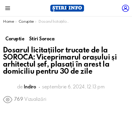
L
Menu
You are here:
Home
Coruptie
Dosarul licitațiilor trucate de la SOROCA: Viceprimarul orașului și arhitectul șef, plasați în arest la domiciliu pentru 30 de zile
Coruptie
Stiri Soroca
Dosarul licitațiilor trucate de la
SOROCA: Viceprimarul orașului și
arhitectul șef, plasați în arest la
domiciliu pentru 30 de zile
de
Indiro
septembrie 6, 2024, 12:13 pm
769
Vizualizări