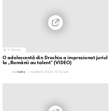
11
Shares
O adolescentă din Drochia a impresionat juriul
la „Românii au talent” (VIDEO)
de
Indiro
martie 8, 2026, 10:52 am