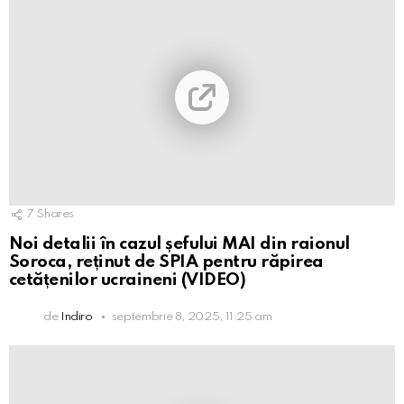
7
Shares
Noi detalii în cazul șefului MAI din raionul
Soroca, reținut de SPIA pentru răpirea
cetățenilor ucraineni (VIDEO)
de
Indiro
septembrie 8, 2025, 11:25 am