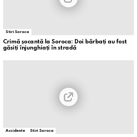
Stiri Soroca
Crimă șocantă la Soroca: Doi bărbați au fost
găsiți înjunghiați în stradă
Accidente
Stiri Soroca