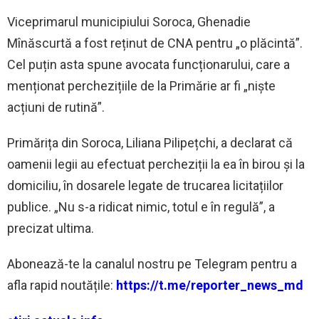
Viceprimarul municipiului Soroca, Ghenadie
Mînăscurtă a fost reținut de CNA pentru „o plăcintă”.
Cel puțin asta spune avocata funcționarului, care a
menționat perchezițiile de la Primărie ar fi „niște
acțiuni de rutină”.
Primărița din Soroca, Liliana Pilipețchi, a declarat că
oamenii legii au efectuat percheziții la ea în birou și la
domiciliu, în dosarele legate de trucarea licitațiilor
publice. „Nu s-a ridicat nimic, totul e în regulă”, a
precizat ultima.
Abonează-te la canalul nostru pe Telegram pentru a
afla rapid noutățile:
https://t.me/reporter_news_md