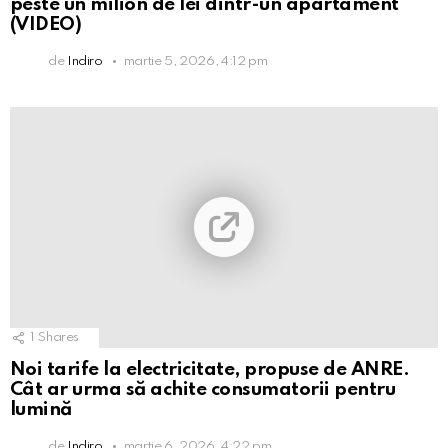
peste un milion de lei dintr-un apartament
(VIDEO)
de
Indiro
martie 5, 2026, 4:12 pm
1
Shares
Noi tarife la electricitate, propuse de ANRE.
Cât ar urma să achite consumatorii pentru
lumină
de
Indiro
martie 6, 2026, 4:22 pm