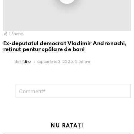
1
Shares
Ex-deputatul democrat Vladimir Andronachi,
reținut pentur spălare de bani
de
Indiro
septembrie 3, 2025, 5:56 am
Lasă
Comentariu
*
un
răspuns
NU RATAȚI