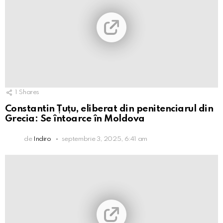
1
Shares
Constantin Țuțu, eliberat din penitenciarul din
Grecia: Se întoarce în Moldova
de
Indiro
septembrie 3, 2025, 6:41 am