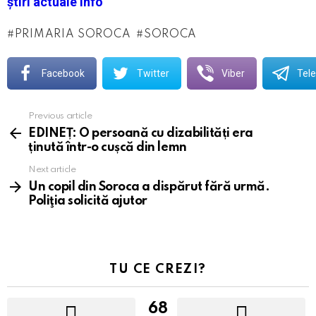
știri actuale info
PRIMARIA SOROCA
SOROCA
Facebook
Twitter
Viber
Tel
Previous article
See
more
EDINEȚ: O persoană cu dizabilități era
ținută într-o cușcă din lemn
Next article
Un copil din Soroca a dispărut fără urmă.
Poliţia solicită ajutor
TU CE CREZI?
68