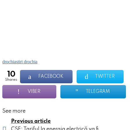
drochia
stiri drochia
10
FACEBOOK
TWITTER
shares
VIBER
TELEGRAM
See more
Previous article
CSE: Tariful la energia electrică va fi