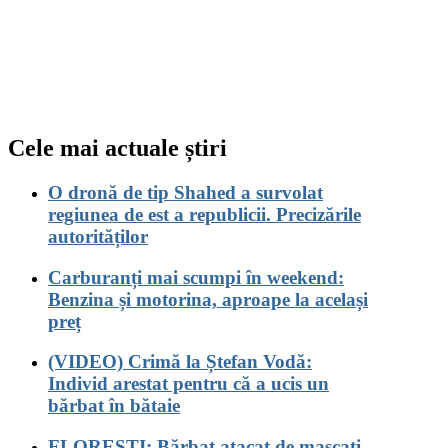
Cele mai actuale știri
O dronă de tip Shahed a survolat
regiunea de est a republicii. Precizările
autorităților
Carburanți mai scumpi în weekend:
Benzina și motorina, aproape la același
preț
(VIDEO) Crimă la Ștefan Vodă:
Individ arestat pentru că a ucis un
bărbat în bătaie
FLOREȘTI: Bărbat atacat de mascați