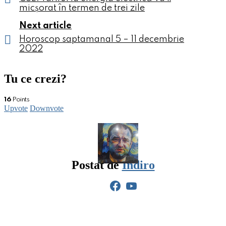
micșorat în termen de trei zile
Next article
Horoscop saptamanal 5 – 11 decembrie
2022
Tu ce crezi?
16
Points
Upvote
Downvote
Postat de
Indiro