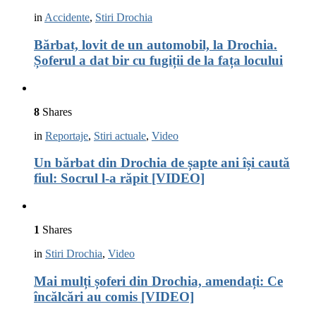
in
Accidente
,
Stiri Drochia
Bărbat, lovit de un automobil, la Drochia.
Șoferul a dat bir cu fugiții de la fața locului
8
Shares
in
Reportaje
,
Stiri actuale
,
Video
Un bărbat din Drochia de șapte ani își caută
fiul: Socrul l-a răpit [VIDEO]
1
Shares
in
Stiri Drochia
,
Video
Mai mulți șoferi din Drochia, amendați: Ce
încălcări au comis [VIDEO]