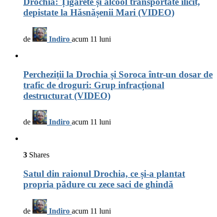
Drochia: Țigarete și alcool transportate ilicit,
depistate la Hăsnășenii Mari (VIDEO)
de
Indiro
acum 11 luni
Percheziții la Drochia și Soroca într-un dosar de
trafic de droguri: Grup infracțional
destructurat (VIDEO)
de
Indiro
acum 11 luni
3
Shares
Satul din raionul Drochia, ce și-a plantat
propria pădure cu zece saci de ghindă
de
Indiro
acum 11 luni