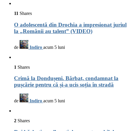
11
Shares
O adolescentă din Drochia a impresionat juriul
la „Românii au talent” (VIDEO)
de
Indiro
acum 5 luni
1
Shares
Crimă la Dondușeni. Bărbat, condamnat la
pușcărie pentru că și-a ucis soția în stradă
de
Indiro
acum 5 luni
2
Shares