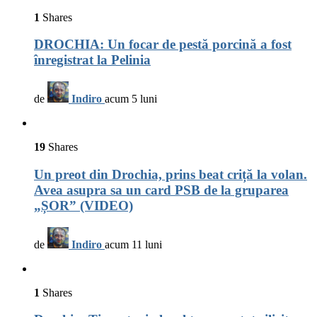
1
Shares
DROCHIA: Un focar de pestă porcină a fost
înregistrat la Pelinia
de
Indiro
acum 5 luni
19
Shares
Un preot din Drochia, prins beat criță la volan.
Avea asupra sa un card PSB de la gruparea
„ȘOR” (VIDEO)
de
Indiro
acum 11 luni
1
Shares