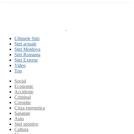
Ultimele Stiri
Stiri actuale
Stiri Moldova
Stiri Romania
Stiri Externe
Video
Top
Social
Economic
Accidente
Criminal
Coruptie
Criza energetica
Sanatate
Auto
Stiri sportive
Cultura