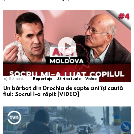
8
Shares
Reportaje
Stiri actuale
Video
Un bărbat din Drochia de șapte ani își caută
fiul: Socrul l-a răpit [VIDEO]