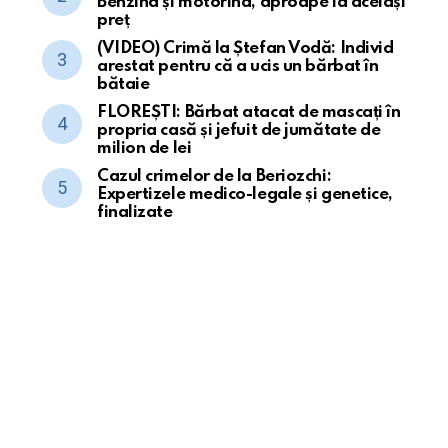
Benzina și motorina, aproape la același
preț
(VIDEO) Crimă la Ștefan Vodă: Individ
arestat pentru că a ucis un bărbat în
bătaie
FLOREȘTI: Bărbat atacat de mascați în
propria casă și jefuit de jumătate de
milion de lei
Cazul crimelor de la Beriozchi:
Expertizele medico-legale și genetice,
finalizate