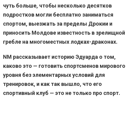
чуть больше, чтобы несколько десятков
подростков могли бесплатно заниматься
спортом, выезжать за пределы Дрокии и
приносить Молдове известность в зрелищной
гребле на многоместных лодках-драконах.
NM рассказывает историю Эдуарда о том,
каково это — готовить спортсменов мирового
уровня без элементарных условий для
тренировок, и как так вышло, что его
спортивный клуб — это не только про спорт.