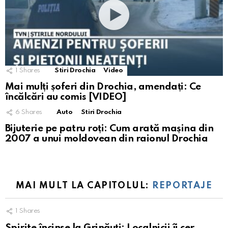
1
Shares
Stiri Drochia
Video
Mai mulți șoferi din Drochia, amendați: Ce
încălcări au comis [VIDEO]
6
Shares
Auto
Stiri Drochia
Bijuterie pe patru roți: Cum arată mașina din
2007 a unui moldovean din raionul Drochia
MAI MULT LA CAPITOLUL:
REPORTAJE
1
Shares
Spirite încinse la Grinăuți: Localnicii îi cer