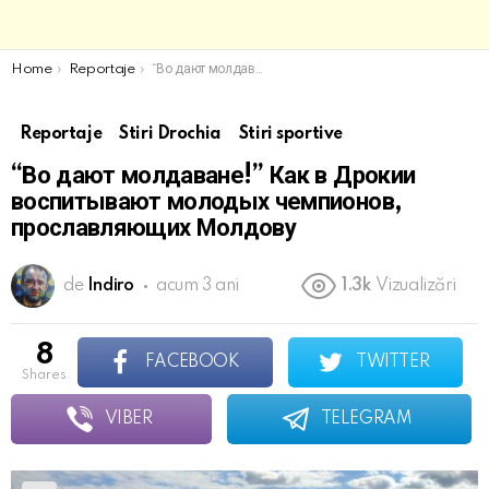
You are here:
Home
Reportaje
“Во дают молдаване!” Как в Дрокии воспитывают молодых чемпионов, прославляющих Молдову
Reportaje
Stiri Drochia
Stiri sportive
“Во дают молдаване!” Как в Дрокии
воспитывают молодых чемпионов,
прославляющих Молдову
de
Indiro
acum 3 ani
1.3k
Vizualizări
8
FACEBOOK
TWITTER
shares
VIBER
TELEGRAM