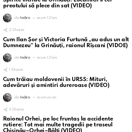
preotului să plece din sat (VIDEO)
de
Indiro
acum 12 luni
2
Shares
Cum Ilan Șor și Victoria Furtună „au adus un alt
Dumnezeu” la Grinăuți, raionul Rîșcani (VIDOE)
de
Indiro
acum 12 luni
1
Shares
Cum trăiau moldovenii în URSS: Mituri,
adevăruri și amintiri dureroase (VIDEO)
de
Indiro
acum un an
3
Shares
Raionul Orhei, pe loc fruntaș la accidente
rutiere: Tot mai multe tragedii pe traseul
Chișinău–Orhei–Bălți (VIDEO)