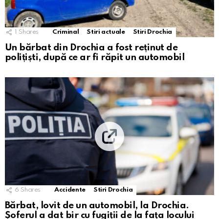
1
Shares
Criminal
Stiri actuale
Stiri Drochia
Un bărbat din Drochia a fost reținut de
polițiști, după ce ar fi răpit un automobil
6
Shares
Accidente
Stiri Drochia
Bărbat, lovit de un automobil, la Drochia.
Șoferul a dat bir cu fugiții de la fața locului