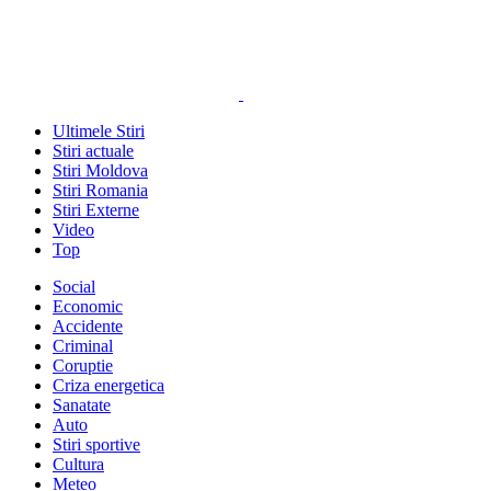
Ultimele Stiri
Stiri actuale
Stiri Moldova
Stiri Romania
Stiri Externe
Video
Top
Social
Economic
Accidente
Criminal
Coruptie
Criza energetica
Sanatate
Auto
Stiri sportive
Cultura
Meteo