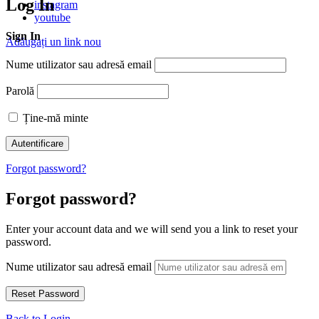
Log In
instagram
youtube
Sign In
Adăugați un link nou
Nume utilizator sau adresă email
Parolă
Ține-mă minte
Forgot password?
Forgot password?
Enter your account data and we will send you a link to reset your
password.
Nume utilizator sau adresă email
Back to Login