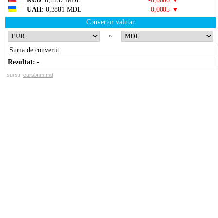
RUB
: 0,2137 MDL
-0,0006 ▼
UAH
: 0,3881 MDL
-0,0005 ▼
Convertor valutar
»
Rezultat:
-
sursa:
cursbnm.md