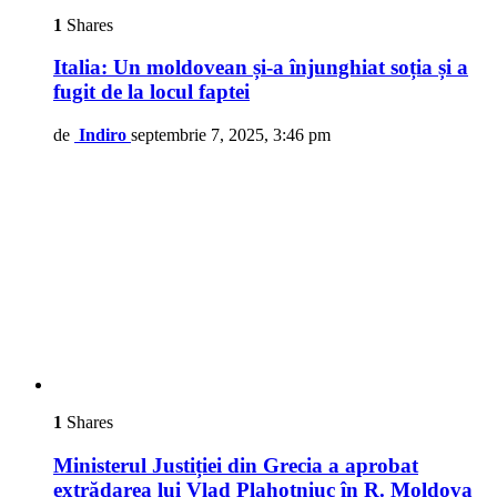
1
Shares
Italia: Un moldovean și-a înjunghiat soția și a
fugit de la locul faptei
de
Indiro
septembrie 7, 2025, 3:46 pm
1
Shares
Ministerul Justiției din Grecia a aprobat
extrădarea lui Vlad Plahotniuc în R. Moldova