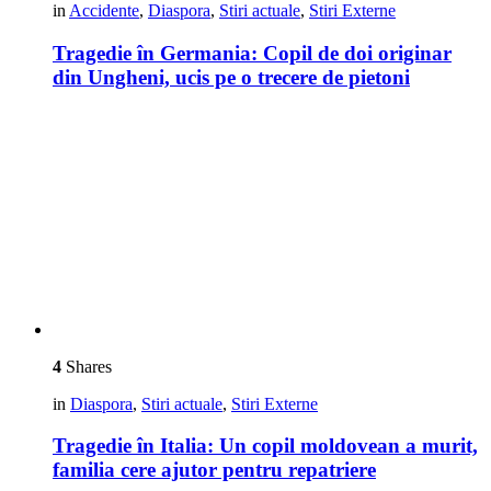
in
Accidente
,
Diaspora
,
Stiri actuale
,
Stiri Externe
Tragedie în Germania: Copil de doi originar
din Ungheni, ucis pe o trecere de pietoni
4
Shares
in
Diaspora
,
Stiri actuale
,
Stiri Externe
Tragedie în Italia: Un copil moldovean a murit,
familia cere ajutor pentru repatriere