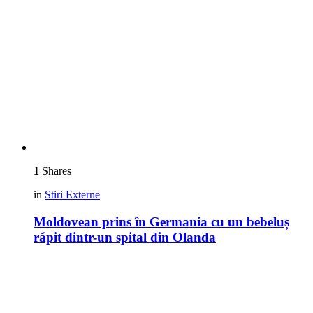
1
Shares
in
Stiri Externe
Moldovean prins în Germania cu un bebeluș
răpit dintr-un spital din Olanda