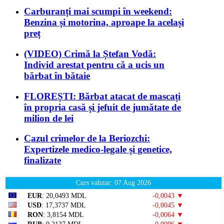
Carburanți mai scumpi în weekend:
Benzina și motorina, aproape la același
preț
(VIDEO) Crimă la Ștefan Vodă:
Individ arestat pentru că a ucis un
bărbat în bătaie
FLOREȘTI: Bărbat atacat de mascați
în propria casă și jefuit de jumătate de
milion de lei
Cazul crimelor de la Beriozchi:
Expertizele medico-legale și genetice,
finalizate
Curs valutar: 07 Aug 2026
EUR
: 20,0493 MDL
-0,0043 ▼
USD
: 17,3737 MDL
-0,0045 ▼
RON
: 3,8154 MDL
-0,0064 ▼