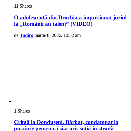
11
Shares
O adolescentă din Drochia a impresionat juriul
la „Românii au talent” (VIDEO)
de
Indiro
martie 8, 2026, 10:52 am
1
Shares
Crimă la Dondușeni. Bărbat, condamnat la
pușcărie pentru că și-a ucis soția în stradă