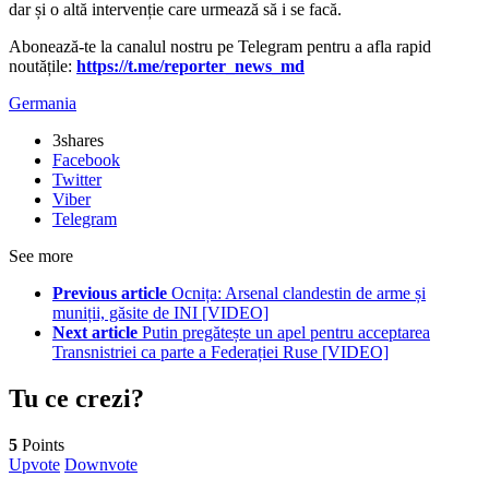
dar și o altă intervenție care urmează să i se facă.
Abonează-te la canalul nostru pe Telegram pentru a afla rapid
noutățile:
https://t.me/reporter_news_md
Germania
3
shares
Facebook
Twitter
Viber
Telegram
See more
Previous article
Ocnița: Arsenal clandestin de arme și
muniții, găsite de INI [VIDEO]
Next article
Putin pregătește un apel pentru acceptarea
Transnistriei ca parte a Federației Ruse [VIDEO]
Tu ce crezi?
5
Points
Upvote
Downvote