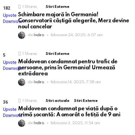
1
Shares
Stiri Externe
182
Points
Schimbare majoră în Germania!
Upvote
Conservatorii câștigă alegerile, Merz devine
Downvote
noul cancelar
de
Indiro
februarie 24, 2025, 6:07 am
1
Shares
Stiri Externe
5
Points
Moldovean condamnat pentru trafic de
Upvote
persoane, prins în Germania! Urmează
Downvote
extrădarea
de
Indiro
februarie 14, 2025, 7:58 am
1
Shares
Stiri actuale
Stiri Externe
36
Points
Moldovean condamnat pe viață după o
Upvote
crimă șocantă: A omorât o fetiță de 9 ani
Downvote
de
Indiro
februarie 3, 2025, 11:54 am