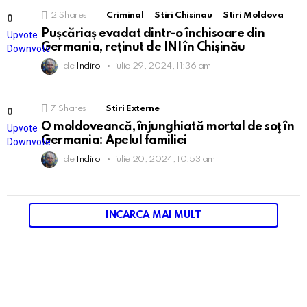
2
Shares
Criminal
Stiri Chisinau
Stiri Moldova
0
Points
Pușcăriaș evadat dintr-o închisoare din
Upvote
Germania, reținut de INI în Chișinău
Downvote
de
Indiro
iulie 29, 2024, 11:36 am
7
Shares
Stiri Externe
0
Points
O moldoveancă, înjunghiată mortal de soţ în
Upvote
Germania: Apelul familiei
Downvote
de
Indiro
iulie 20, 2024, 10:53 am
INCARCA MAI MULT