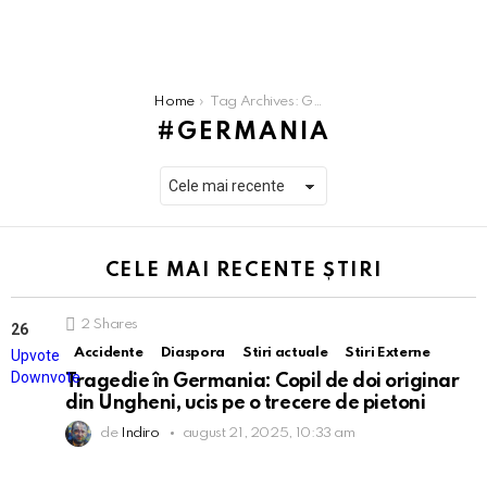
You are here:
Home
Tag Archives: Germania
GERMANIA
CELE MAI RECENTE ȘTIRI
2
Shares
26
Points
Accidente
Diaspora
Stiri actuale
Stiri Externe
Upvote
Downvote
Tragedie în Germania: Copil de doi originar
din Ungheni, ucis pe o trecere de pietoni
de
Indiro
august 21, 2025, 10:33 am