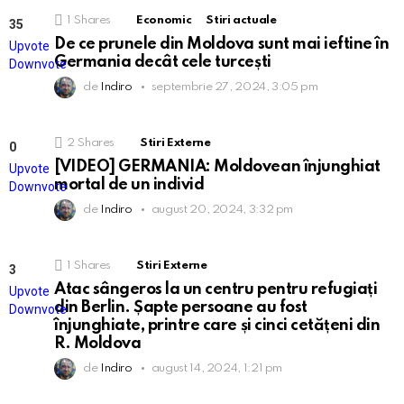
1
Shares
Economic
Stiri actuale
35
Points
De ce prunele din Moldova sunt mai ieftine în
Upvote
Germania decât cele turcești
Downvote
de
Indiro
septembrie 27, 2024, 3:05 pm
2
Shares
Stiri Externe
0
Points
[VIDEO] GERMANIA: Moldovean înjunghiat
Upvote
mortal de un individ
Downvote
de
Indiro
august 20, 2024, 3:32 pm
1
Shares
Stiri Externe
3
Points
Atac sângeros la un centru pentru refugiați
Upvote
din Berlin. Șapte persoane au fost
Downvote
înjunghiate, printre care și cinci cetățeni din
R. Moldova
de
Indiro
august 14, 2024, 1:21 pm