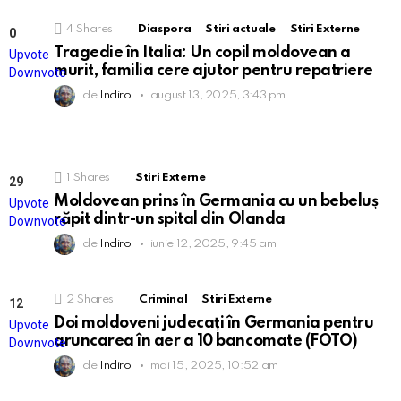
4
Shares
Diaspora
Stiri actuale
Stiri Externe
0
Points
Tragedie în Italia: Un copil moldovean a
Upvote
murit, familia cere ajutor pentru repatriere
Downvote
de
Indiro
august 13, 2025, 3:43 pm
1
Shares
Stiri Externe
29
Points
Moldovean prins în Germania cu un bebeluș
Upvote
răpit dintr-un spital din Olanda
Downvote
de
Indiro
iunie 12, 2025, 9:45 am
2
Shares
Criminal
Stiri Externe
12
Points
Doi moldoveni judecați în Germania pentru
Upvote
aruncarea în aer a 10 bancomate (FOTO)
Downvote
de
Indiro
mai 15, 2025, 10:52 am