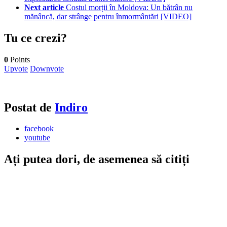
Next article
Costul morții în Moldova: Un bătrân nu
mănâncă, dar strânge pentru înmormântări [VIDEO]
Tu ce crezi?
0
Points
Upvote
Downvote
Postat de
Indiro
facebook
youtube
Ați putea dori, de asemenea să citiți