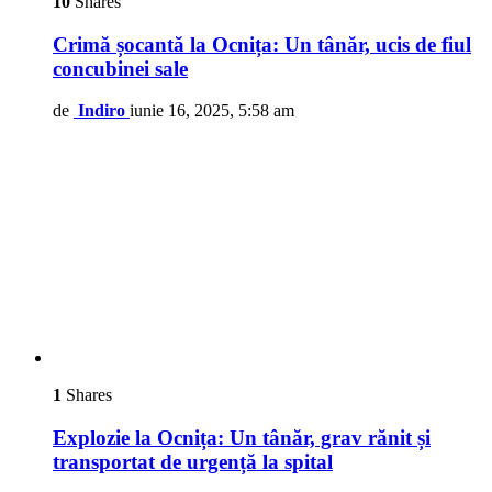
10
Shares
Crimă șocantă la Ocnița: Un tânăr, ucis de fiul
concubinei sale
de
Indiro
iunie 16, 2025, 5:58 am
1
Shares
Explozie la Ocnița: Un tânăr, grav rănit și
transportat de urgență la spital