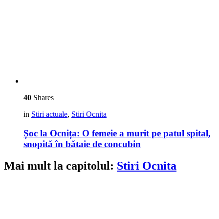
40
Shares
in
Stiri actuale
,
Stiri Ocnita
Șoc la Ocnița: O femeie a murit pe patul spital,
snopită în bătaie de concubin
Mai mult la capitolul:
Stiri Ocnita