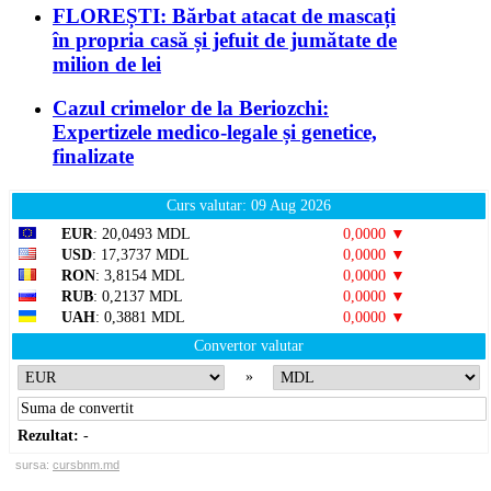
FLOREȘTI: Bărbat atacat de mascați
în propria casă și jefuit de jumătate de
milion de lei
Cazul crimelor de la Beriozchi:
Expertizele medico-legale și genetice,
finalizate
Curs valutar: 09 Aug 2026
EUR
: 20,0493 MDL
0,0000 ▼
USD
: 17,3737 MDL
0,0000 ▼
RON
: 3,8154 MDL
0,0000 ▼
RUB
: 0,2137 MDL
0,0000 ▼
UAH
: 0,3881 MDL
0,0000 ▼
Convertor valutar
»
Rezultat:
-
sursa:
cursbnm.md