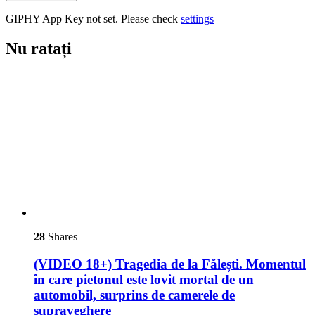
GIPHY App Key not set. Please check
settings
Nu ratați
28
Shares
(VIDEO 18+) Tragedia de la Fălești. Momentul
în care pietonul este lovit mortal de un
automobil, surprins de camerele de
supraveghere