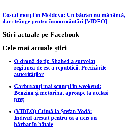
Costul morții în Moldova: Un bătrân nu mănâncă,
dar strânge pentru înmormântări [VIDEO]
Stiri actuale pe Facebook
Cele mai actuale știri
O dronă de tip Shahed a survolat
regiunea de est a republicii. Precizările
autorităților
Carburanți mai scumpi în weekend:
Benzina și motorina, aproape la același
preț
(VIDEO) Crimă la Ștefan Vodă:
Individ arestat pentru că a ucis un
bărbat în bătaie