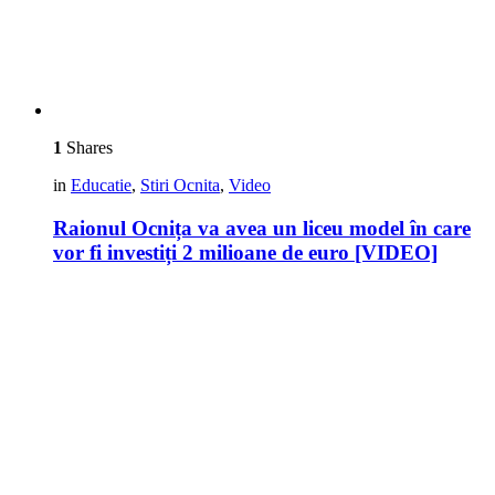
1
Shares
in
Educatie
,
Stiri Ocnita
,
Video
Raionul Ocnița va avea un liceu model în care
vor fi investiți 2 milioane de euro [VIDEO]