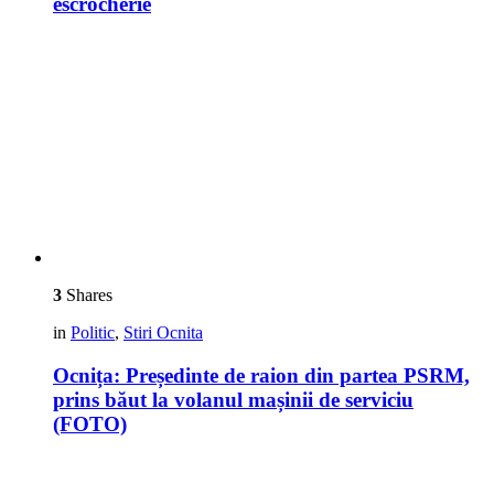
escrocherie
3
Shares
in
Politic
,
Stiri Ocnita
Ocnița: Președinte de raion din partea PSRM,
prins băut la volanul mașinii de serviciu
(FOTO)