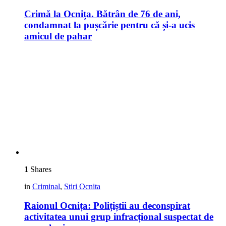
Crimă la Ocnița. Bătrân de 76 de ani,
condamnat la pușcărie pentru că și-a ucis
amicul de pahar
1
Shares
in
Criminal
,
Stiri Ocnita
Raionul Ocnița: Polițiștii au deconspirat
activitatea unui grup infracțional suspectat de