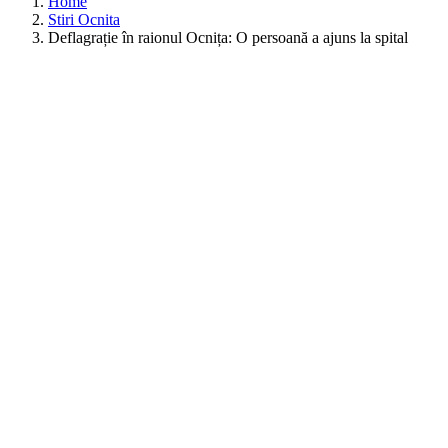
Home
Stiri Ocnita
Deflagrație în raionul Ocnița: O persoană a ajuns la spital