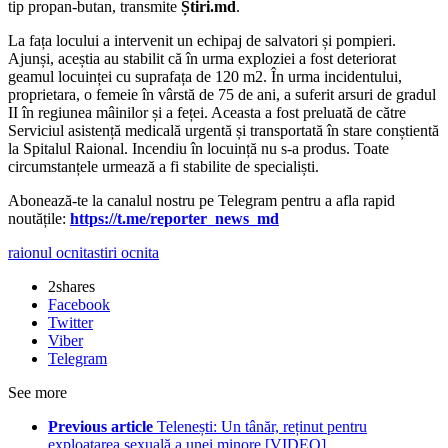
tip propan-butan, transmite
Știri.md
.
La fața locului a intervenit un echipaj de salvatori și pompieri.
Ajunși, aceștia au stabilit că în urma exploziei a fost deteriorat
geamul locuinței cu suprafața de 120 m2. În urma incidentului,
proprietara, o femeie în vârstă de 75 de ani, a suferit arsuri de gradul
II în regiunea mâinilor și a feței. Aceasta a fost preluată de către
Serviciul asistență medicală urgentă și transportată în stare conștientă
la Spitalul Raional. Incendiu în locuință nu s-a produs. Toate
circumstanțele urmează a fi stabilite de specialiști.
Abonează-te la canalul nostru pe Telegram pentru a afla rapid
noutățile:
https://t.me/reporter_news_md
raionul ocnita
stiri ocnita
2
shares
Facebook
Twitter
Viber
Telegram
See more
Previous article
Telenești: Un tânăr, reținut pentru
exploatarea sexuală a unei minore [VIDEO]