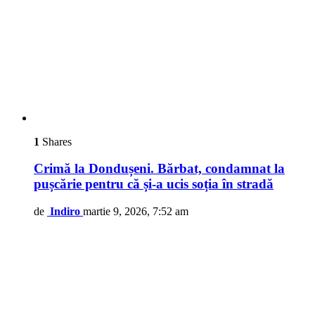
1
Shares
Crimă la Dondușeni. Bărbat, condamnat la
pușcărie pentru că și-a ucis soția în stradă
de
Indiro
martie 9, 2026, 7:52 am