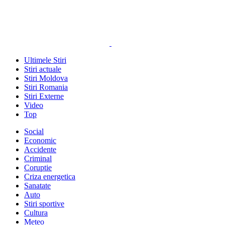
Ultimele Stiri
Stiri actuale
Stiri Moldova
Stiri Romania
Stiri Externe
Video
Top
Social
Economic
Accidente
Criminal
Coruptie
Criza energetica
Sanatate
Auto
Stiri sportive
Cultura
Meteo