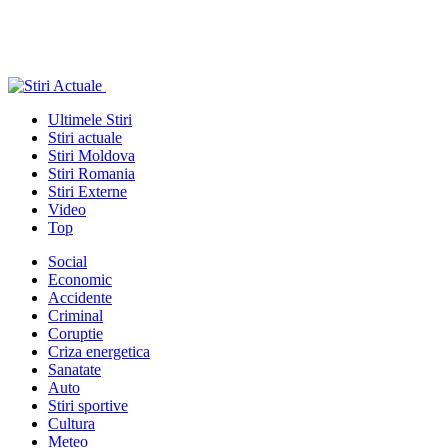
Ultimele Stiri
Stiri actuale
Stiri Moldova
Stiri Romania
Stiri Externe
Video
Top
Social
Economic
Accidente
Criminal
Coruptie
Criza energetica
Sanatate
Auto
Stiri sportive
Cultura
Meteo