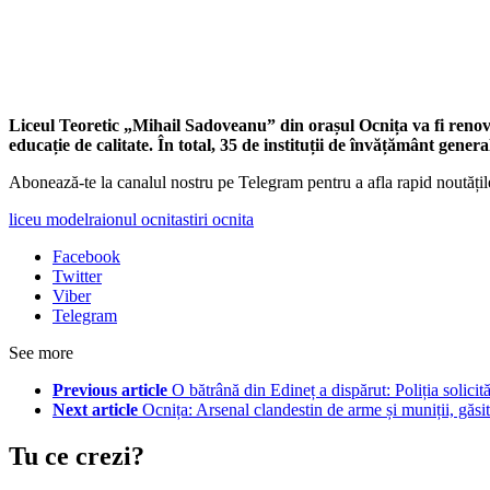
Liceul Teoretic „Mihail Sadoveanu” din orașul Ocnița va fi renova
educație de calitate. În total,
35 de instituții de învățământ genera
Abonează-te la canalul nostru pe Telegram pentru a afla rapid noutăți
liceu model
raionul ocnita
stiri ocnita
Facebook
Twitter
Viber
Telegram
See more
Previous article
O bătrână din Edineț a dispărut: Poliția solicită
Next article
Ocnița: Arsenal clandestin de arme și muniții, gă
Tu ce crezi?