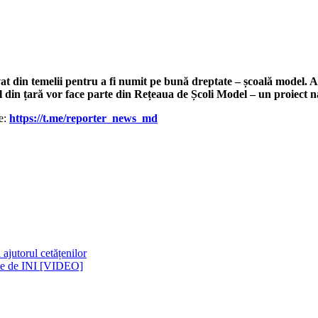
t din temelii pentru a fi numit pe bună dreptate – școală model. Ast
l din țară vor face parte din Rețeaua de Școli Model – un proiect na
le:
https://t.me/reporter_news_md
 ajutorul cetățenilor
site de INI [VIDEO]