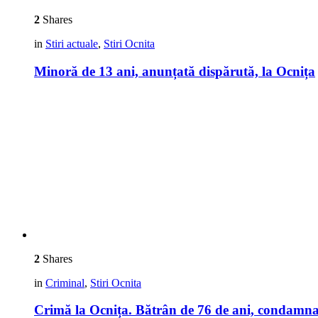
2
Shares
in
Stiri actuale
,
Stiri Ocnita
Minoră de 13 ani, anunțată dispărută, la Ocnița
2
Shares
in
Criminal
,
Stiri Ocnita
Crimă la Ocnița. Bătrân de 76 de ani, condamnat