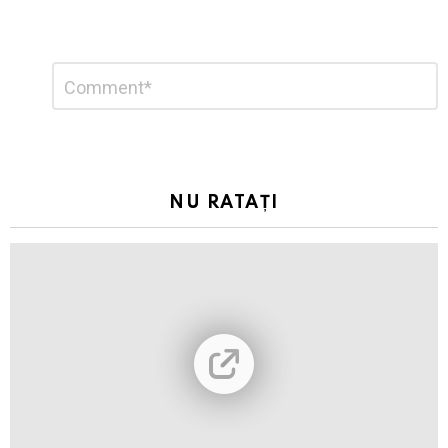
Lasă
Comentariu
*
un
răspuns
NU RATAȚI