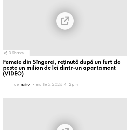
3
Shares
Femeie din Sîngerei, reținută după un furt de
peste un milion de lei dintr-un apartament
(VIDEO)
de
Indiro
martie 5, 2026, 4:12 pm