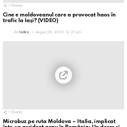
1
Shares
Cine e moldoveanul care a provocat haos în
trafic la Iași? (VIDEO)
de
Indiro
august 26, 2025, 12:27 pm
1
Shares
Microbuz pe ruta Moldova – Italia, implicat