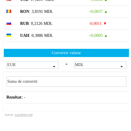
RON
: 3,8191 MDL
+0,0037 ▲
RUB
: 0,2126 MDL
-0,0011 ▼
UAH
: 0,3886 MDL
+0,0005 ▲
Convertor valutar
»
Rezultat:
-
sursa:
cursbnm.md