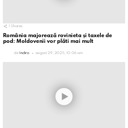
1
Shares
România majorează rovinieta și taxele de
pod: Moldovenii vor plăti mai mult
de
Indiro
august 29, 2025, 10:06 am