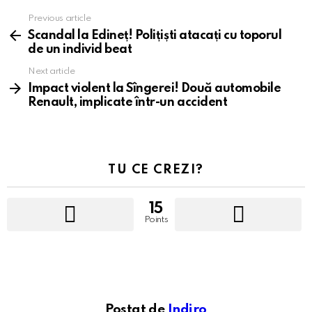
Previous article
See
more
Scandal la Edineț! Polițiști atacați cu toporul
de un individ beat
Next article
Impact violent la Sîngerei! Două automobile
Renault, implicate într-un accident
TU CE CREZI?
15
Points
Postat de
Indiro