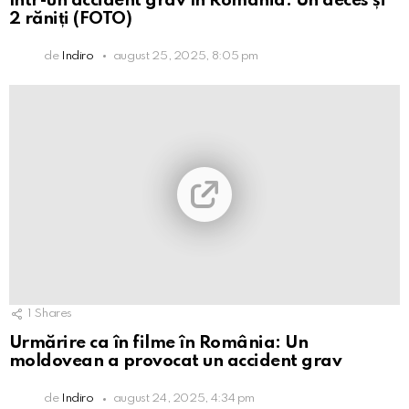
într-un accident grav în România: Un deces și
2 răniți (FOTO)
de
Indiro
august 25, 2025, 8:05 pm
1
Shares
Urmărire ca în filme în România: Un
moldovean a provocat un accident grav
de
Indiro
august 24, 2025, 4:34 pm