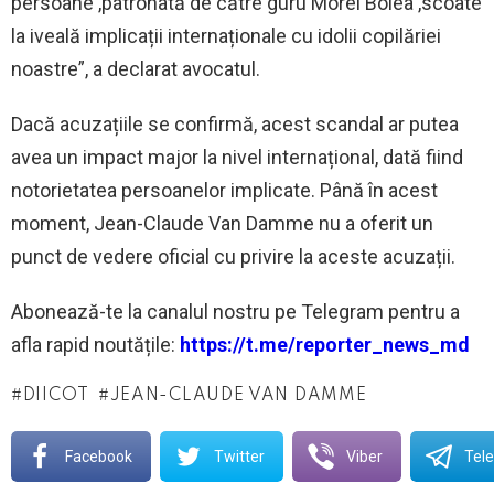
persoane ,patronată de către guru Morel Bolea ,scoate
la iveală implicații internaționale cu idolii copilăriei
noastre”, a declarat avocatul.
Dacă acuzațiile se confirmă, acest scandal ar putea
avea un impact major la nivel internațional, dată fiind
notorietatea persoanelor implicate. Până în acest
moment, Jean-Claude Van Damme nu a oferit un
punct de vedere oficial cu privire la aceste acuzații.
‍Abonează-te la canalul nostru pe Telegram pentru a
afla rapid noutățile:
https://t.me/reporter_news_md
DIICOT
JEAN-CLAUDE VAN DAMME
Facebook
Twitter
Viber
Tel