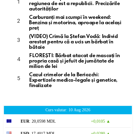
regiunea de est a republicii. Precizările
autorităților
Carburanți mai scumpi în weekend:
Benzina și motorina, aproape la același
preț
(VIDEO) Crimă la Ștefan Vodă: Individ
arestat pentru că a ucis un bărbat în
bătaie
FLOREȘTI: Bărbat atacat de mascați în
propria casă și jefuit de jumătate de
milion de lei
Cazul crimelor de la Beriozchi:
Expertizele medico-legale și genetice,
finalizate
Curs valutar: 10 Aug 2026
EUR
: 20,0598 MDL
+0,0105 ▲
USD
: 17,4017 MDL
+0,0280 ▲