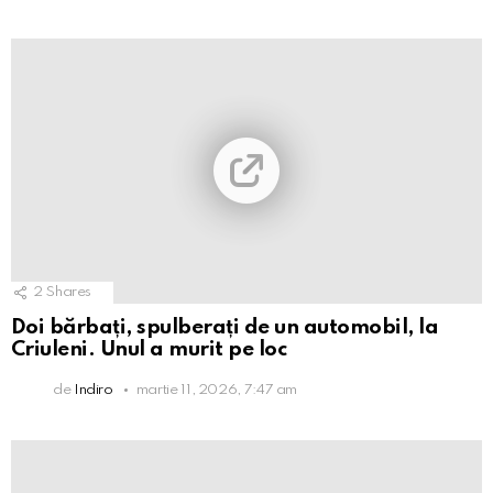
2
Shares
Doi bărbați, spulberați de un automobil, la
Criuleni. Unul a murit pe loc
de
Indiro
martie 11, 2026, 7:47 am