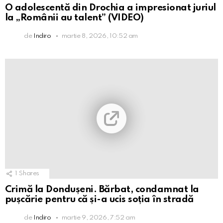
O adolescentă din Drochia a impresionat juriul
la „Românii au talent” (VIDEO)
de
Indiro
martie 8, 2026, 10:52 am
1
Shares
Crimă la Dondușeni. Bărbat, condamnat la
pușcărie pentru că și-a ucis soția în stradă
de
Indiro
martie 9, 2026, 7:52 am