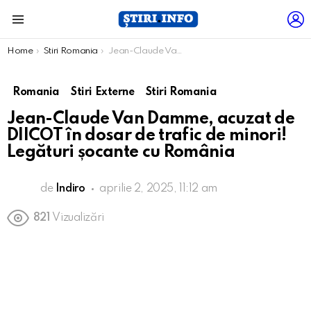
L
Menu
You are here:
Home
Stiri Romania
Jean-Claude Van Damme, acuzat de DIICOT în dosar de trafic de minori! Legături șocante cu România
Romania
Stiri Externe
Stiri Romania
Jean-Claude Van Damme, acuzat de
DIICOT în dosar de trafic de minori!
Legături șocante cu România
de
Indiro
aprilie 2, 2025, 11:12 am
821
Vizualizări