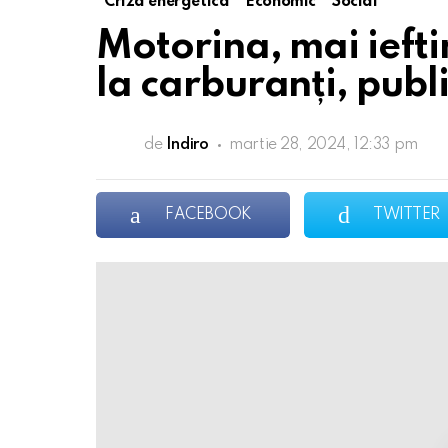
Criza energetica
Economic
Social
Motorina, mai ieftin
la carburanți, publ
de
Indiro
martie 28, 2024, 12:33 pm
FACEBOOK
TWITTER