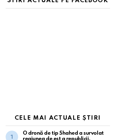
STIRI ACTUALE PE FACEBOOK
CELE MAI ACTUALE ȘTIRI
O dronă de tip Shahed a survolat
regiunea de est a republicii.