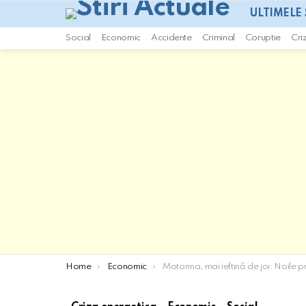
ULTIMELE 
Social
Economic
Accidente
Criminal
Coruptie
Cri
You are here:
Home
Economic
Motorina, mai ieftină de joi: Noile prețuri la carburanți, publicat