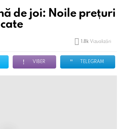
ă de joi: Noile prețuri
icate
1.8k
Vizualizări
VIBER
TELEGRAM