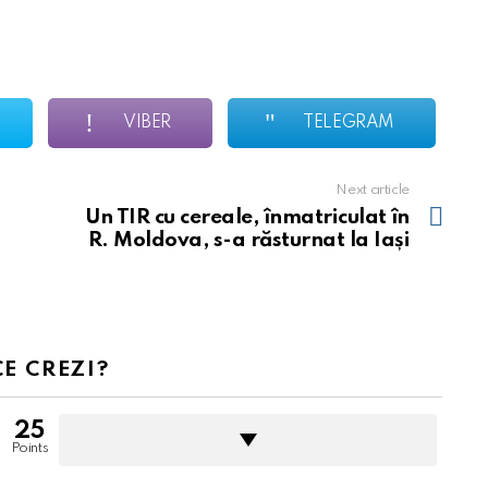
VIBER
TELEGRAM
Next article
Un TIR cu cereale, înmatriculat în
R. Moldova, s-a răsturnat la Iași
CE CREZI?
25
Points