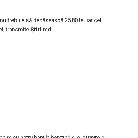
 nu trebuie să depășească 25,80 lei, iar cel
lei, transmite
Știri.md
.
ire cu patru bani la benzină și o ieftinire cu