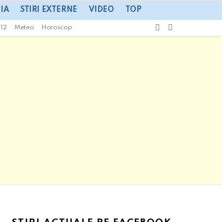
IA
STIRI EXTERNE
VIDEO
TOP
CAUTA
SWITCH
112
Meteo
Horoscop
SKIN