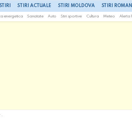
STIRI
STIRI ACTUALE
STIRI MOLDOVA
STIRI ROMAN
za energetica
Sanatate
Auto
Stiri sportive
Cultura
Meteo
Alerta 
e