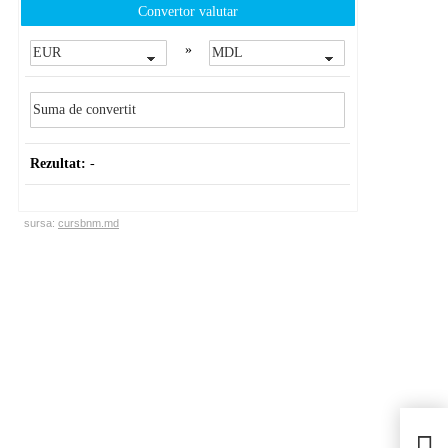
Convertor valutar
»
Rezultat:
-
sursa:
cursbnm.md
Un T