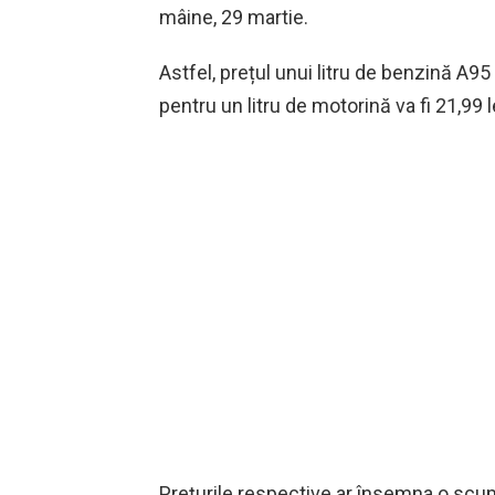
mâine, 29 martie.
Astfel, prețul unui litru de benzină A95
pentru un litru de motorină va fi 21,99 
Prețurile respective ar însemna o scump