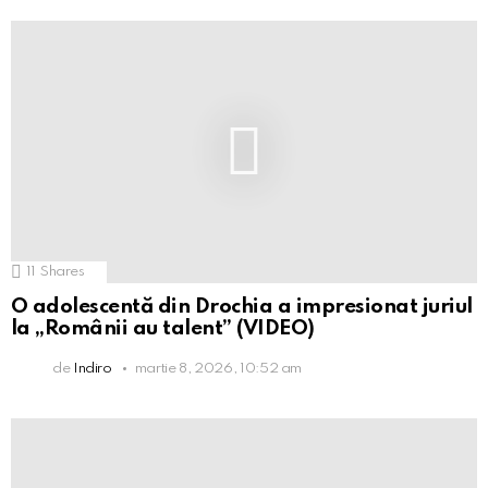
11
Shares
O adolescentă din Drochia a impresionat juriul
la „Românii au talent” (VIDEO)
de
Indiro
martie 8, 2026, 10:52 am