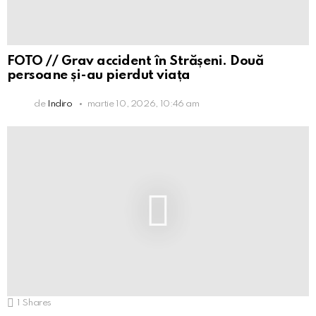
FOTO // Grav accident în Strășeni. Două
persoane și-au pierdut viața
de
Indiro
martie 10, 2026, 10:46 am
1
Shares