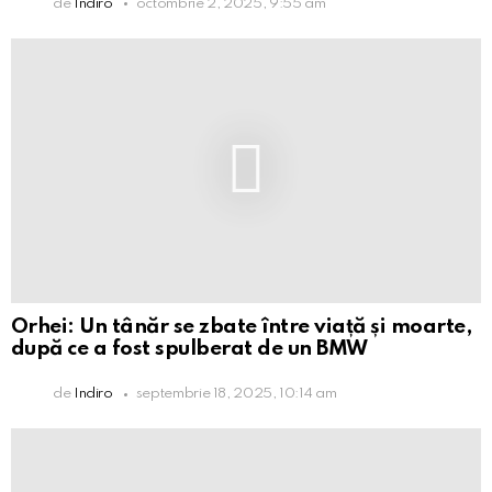
de
Indiro
octombrie 2, 2025, 9:55 am
Orhei: Un tânăr se zbate între viață și moarte,
după ce a fost spulberat de un BMW
de
Indiro
septembrie 18, 2025, 10:14 am