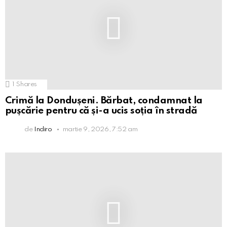
1
Shares
Crimă la Dondușeni. Bărbat, condamnat la
pușcărie pentru că și-a ucis soția în stradă
de
Indiro
martie 9, 2026, 7:52 am