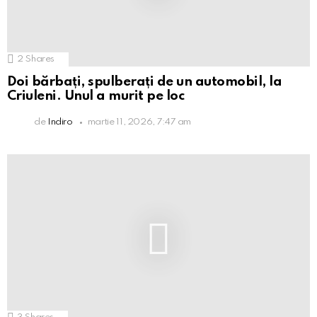
2
Shares
Doi bărbați, spulberați de un automobil, la
Criuleni. Unul a murit pe loc
de
Indiro
martie 11, 2026, 7:47 am