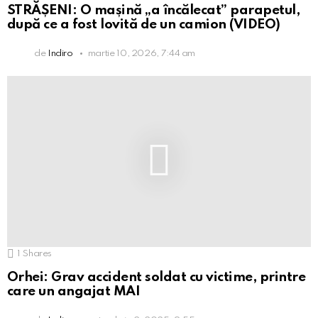
STRĂȘENI: O mașină „a încălecat” parapetul,
după ce a fost lovită de un camion (VIDEO)
de
Indiro
martie 10, 2026, 7:44 am
1
Shares
Orhei: Grav accident soldat cu victime, printre
care un angajat MAI