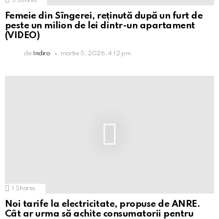
3
Shares
Femeie din Sîngerei, reținută după un furt de
peste un milion de lei dintr-un apartament
(VIDEO)
de
Indiro
martie 5, 2026, 4:12 pm
1
Shares
Noi tarife la electricitate, propuse de ANRE.
Cât ar urma să achite consumatorii pentru