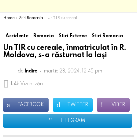
You are here:
Home
Stiri Romania
Un TIR cu cereale, înmatriculat în R. Moldova, s-a răsturnat la Iași
Accidente
Romania
Stiri Externe
Stiri Romania
Un TIR cu cereale, înmatriculat în R.
Moldova, s-a răsturnat la Iași
de
Indiro
martie 28, 2024, 12:45 pm
1.4k
Vizualizări
FACEBOOK
TWITTER
VIBER
TELEGRAM