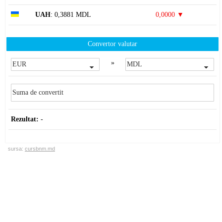
UAH
: 0,3881 MDL
0,0000 ▼
Convertor valutar
»
Rezultat:
-
sursa:
cursbnm.md