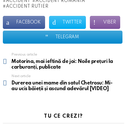
ACCIDENT
ACCIDENT ROMANIA
ACCIDENT RUTIER
FACEBOOK
TWITTER
VIBER
TELEGRAM
Previous article
See
more
Motorina, mai ieftină de joi: Noile prețuri la
carburanți, publicate
Next article
Durerea unei mame din satul Chetrosu: Mi-
au ucis băieții și ascund adevărul [VIDEO]
TU CE CREZI?