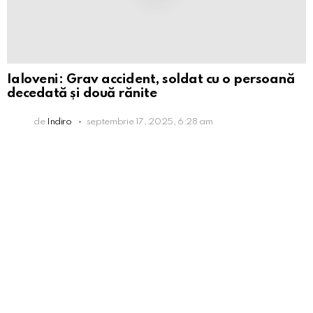
Ialoveni: Grav accident, soldat cu o persoană
decedată și două rănite
de
Indiro
septembrie 17, 2025, 6:28 am