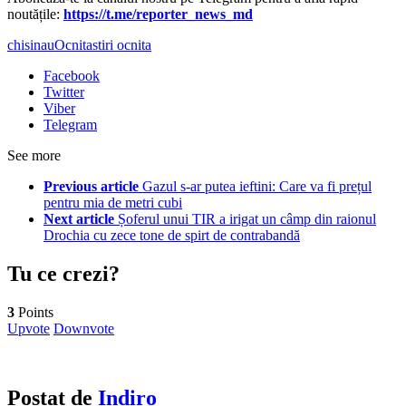
noutățile:
https://t.me/reporter_news_md
chisinau
Ocnita
stiri ocnita
Facebook
Twitter
Viber
Telegram
See more
Previous article
Gazul s-ar putea ieftini: Care va fi prețul
pentru mia de metri cubi
Next article
Șoferul unui TIR a irigat un câmp din raionul
Drochia cu zece tone de spirt de contrabandă
Tu ce crezi?
3
Points
Upvote
Downvote
Postat de
Indiro