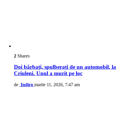
2
Shares
Doi bărbați, spulberați de un automobil, la
Criuleni. Unul a murit pe loc
de
Indiro
martie 11, 2026, 7:47 am