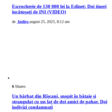
Escrocherie de 130 000 lei la Edineț: Doi tineri
încătușați de INI (VIDEO)
de
Indiro
august 25, 2025, 8:12 am
6
Shares
Un bărbat din Rîșcani, snopit în bătaie și
strangulat cu un laț de doi amici de pahar. Doi
indivizi condamnați