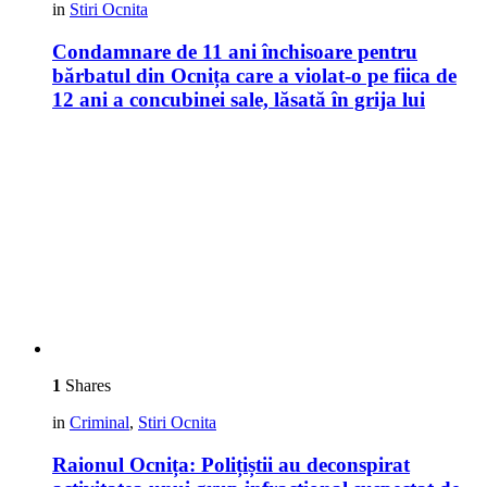
in
Stiri Ocnita
Condamnare de 11 ani închisoare pentru
bărbatul din Ocnița care a violat-o pe fiica de
12 ani a concubinei sale, lăsată în grija lui
1
Shares
in
Criminal
,
Stiri Ocnita
Raionul Ocnița: Polițiștii au deconspirat