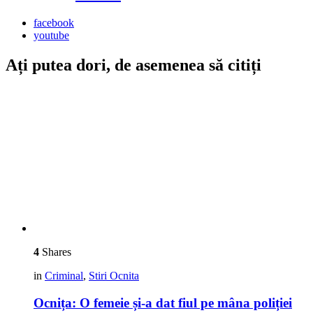
facebook
youtube
Ați putea dori, de asemenea să citiți
4
Shares
in
Criminal
,
Stiri Ocnita
Ocnița: O femeie și-a dat fiul pe mâna poliției