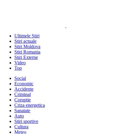
Ultimele Stiri
Stiri actuale
Stiri Moldova
Stiri Romania
Stiri Externe
Video
Top
Social
Economic
Accidente
Criminal
Coruptie
Criza energetica
Sanatate
Auto
Stiri sportive
Cultura
Meteo