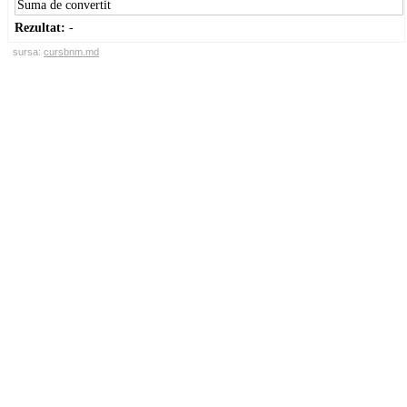
Rezultat:
-
sursa:
cursbnm.md