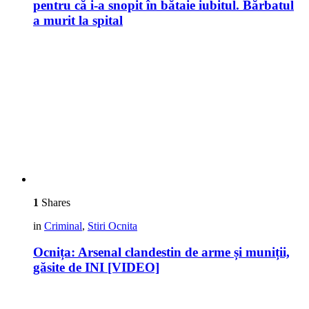
pentru că i-a snopit în bătaie iubitul. Bărbatul
a murit la spital
1
Shares
in
Criminal
,
Stiri Ocnita
Ocnița: Arsenal clandestin de arme și muniții,
găsite de INI [VIDEO]