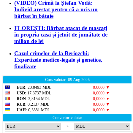
(VIDEO) Crimă la Ștefan Vodă:
Individ arestat pentru că a ucis un
bărbat în bătaie
FLOREȘTI: Bărbat atacat de mascați
în propria casă și jefuit de jumătate de
milion de lei
Cazul crimelor de la Beriozchi:
Expertizele medico-legale și genetice,
finalizate
Curs valutar: 09 Aug 2026
EUR
: 20,0493 MDL
0,0000 ▼
USD
: 17,3737 MDL
0,0000 ▼
RON
: 3,8154 MDL
0,0000 ▼
RUB
: 0,2137 MDL
0,0000 ▼
UAH
: 0,3881 MDL
0,0000 ▼
Convertor valutar
»