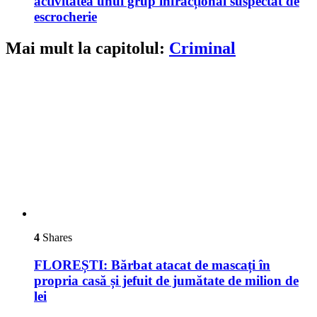
activitatea unui grup infracțional suspectat de
escrocherie
Mai mult la capitolul:
Criminal
4
Shares
FLOREȘTI: Bărbat atacat de mascați în
propria casă și jefuit de jumătate de milion de
lei