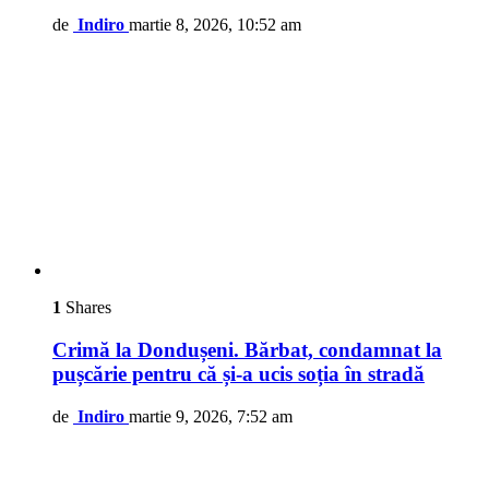
de
Indiro
martie 8, 2026, 10:52 am
1
Shares
Crimă la Dondușeni. Bărbat, condamnat la
pușcărie pentru că și-a ucis soția în stradă
de
Indiro
martie 9, 2026, 7:52 am