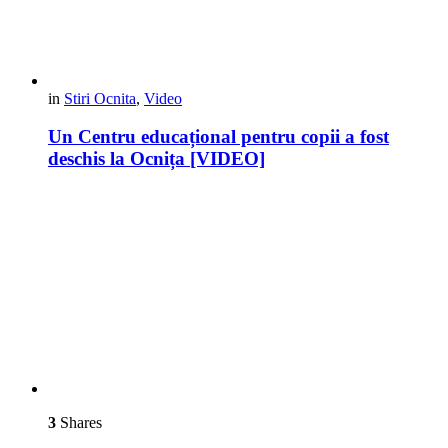
in
Stiri Ocnita
,
Video
Un Centru educațional pentru copii a fost
deschis la Ocnița [VIDEO]
3
Shares