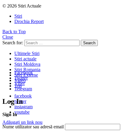
© 2026 Stiri Actuale
Stiri
Drochia Report
Back to Top
Close
Search for:
Search
Ultimele Stiri
Stiri actuale
Stiri Moldova
Stiri Romania
Facebook
Stiri Externe
Twitter
Video
Viber
Top
Telegram
facebook
Log In
twitter
instagram
youtube
Sign In
Adăugați un link nou
Nume utilizator sau adresă email