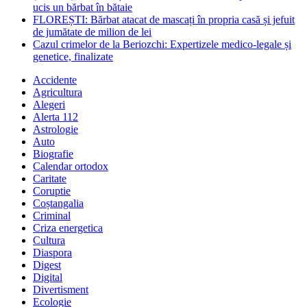
ucis un bărbat în bătaie
FLOREȘTI: Bărbat atacat de mascați în propria casă și jefuit
de jumătate de milion de lei
Cazul crimelor de la Beriozchi: Expertizele medico-legale și
genetice, finalizate
Accidente
Agricultura
Alegeri
Alerta 112
Astrologie
Auto
Biografie
Calendar ortodox
Caritate
Coruptie
Coștangalia
Criminal
Criza energetica
Cultura
Diaspora
Digest
Digital
Divertisment
Ecologie