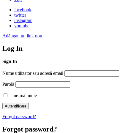
facebook
twitter
instagram
youtube
Adăugați un link nou
Log In
Sign In
Nume utilizator sau adresă email
Parolă
Ține-mă minte
Forgot password?
Forgot password?