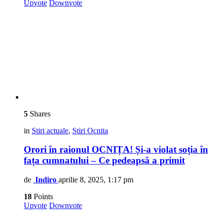
Upvote
Downvote
5
Shares
in
Stiri actuale
,
Stiri Ocnita
Orori în raionul OCNIȚA! Și-a violat soția în
fața cumnatului – Ce pedeapsă a primit
de
Indiro
aprilie 8, 2025, 1:17 pm
18
Points
Upvote
Downvote