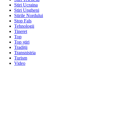
Stiri Ucraina
Stiri Ungheni
Stirile Nordului
Stop Fals
Tehnologii
Tineret
Top
Top știri
Tradiții
Transnistria
Turism
Video