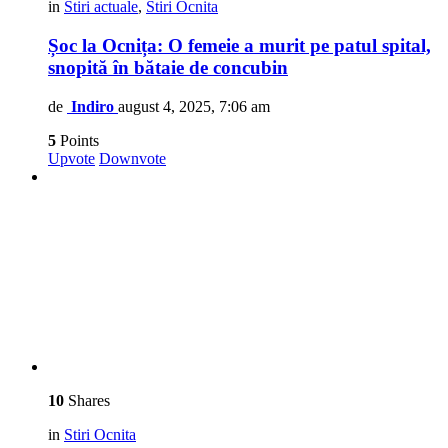
in
Stiri actuale
,
Stiri Ocnita
Șoc la Ocnița: O femeie a murit pe patul spital,
snopită în bătaie de concubin
de
Indiro
august 4, 2025, 7:06 am
5
Points
Upvote
Downvote
10
Shares
in
Stiri Ocnita