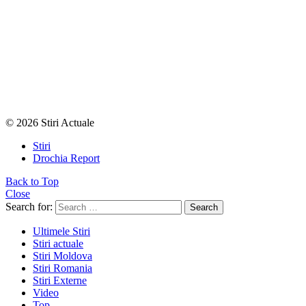
© 2026 Stiri Actuale
Stiri
Drochia Report
Back to Top
Close
Search for:
Search
Ultimele Stiri
Stiri actuale
Stiri Moldova
Stiri Romania
Stiri Externe
Video
Top