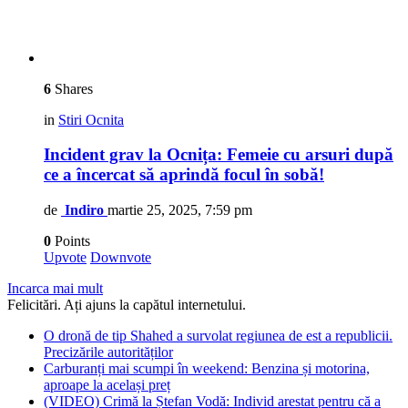
6
Shares
in
Stiri Ocnita
Incident grav la Ocnița: Femeie cu arsuri după
ce a încercat să aprindă focul în sobă!
de
Indiro
martie 25, 2025, 7:59 pm
0
Points
Upvote
Downvote
Incarca mai mult
Felicitări. Ați ajuns la capătul internetului.
O dronă de tip Shahed a survolat regiunea de est a republicii.
Precizările autorităților
Carburanți mai scumpi în weekend: Benzina și motorina,
aproape la același preț
(VIDEO) Crimă la Ștefan Vodă: Individ arestat pentru că a