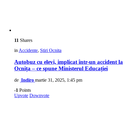
11
Shares
in
Accidente
,
Stiri Ocnita
Autobuz cu elevi, implicat într-un accident la
Ocnița – ce spune Ministerul Educației
de
Indiro
martie 31, 2025, 1:45 pm
-1
Points
Upvote
Downvote