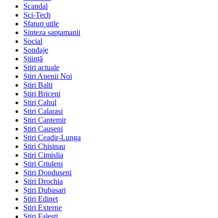
Scandal
Sci-Tech
Sfaturi utile
Sinteza saptamanii
Social
Sondaje
Știință
Stiri actuale
Stiri Anenii Noi
Stiri Balti
Stiri Briceni
Stiri Cahul
Stiri Calarasi
Stiri Cantemir
Stiri Causeni
Stiri Ceadir-Lunga
Stiri Chisinau
Stiri Cimislia
Stiri Criuleni
Stiri Donduseni
Stiri Drochia
Știri Dubasari
Stiri Edinet
Stiri Externe
Stiri Falesti