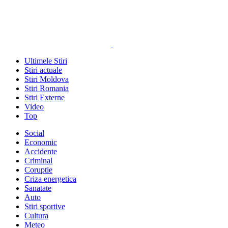
Ultimele Stiri
Stiri actuale
Stiri Moldova
Stiri Romania
Stiri Externe
Video
Top
Social
Economic
Accidente
Criminal
Coruptie
Criza energetica
Sanatate
Auto
Stiri sportive
Cultura
Meteo