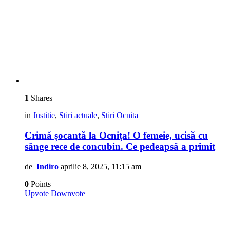
1
Shares
in
Justitie
,
Stiri actuale
,
Stiri Ocnita
Crimă șocantă la Ocnița! O femeie, ucisă cu
sânge rece de concubin. Ce pedeapsă a primit
de
Indiro
aprilie 8, 2025, 11:15 am
0
Points
Upvote
Downvote