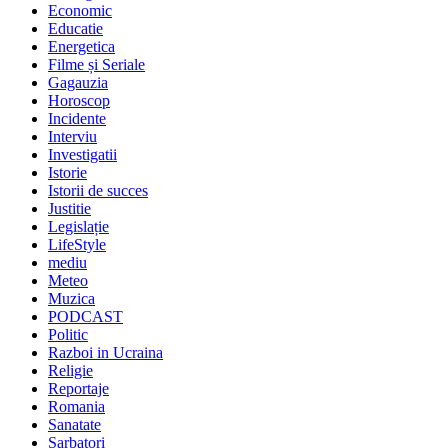
Economic
Educatie
Energetica
Filme și Seriale
Gagauzia
Horoscop
Incidente
Interviu
Investigatii
Istorie
Istorii de succes
Justitie
Legislație
LifeStyle
mediu
Meteo
Muzica
PODCAST
Politic
Razboi in Ucraina
Religie
Reportaje
Romania
Sanatate
Sarbatori