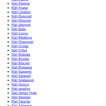
Stiri Floresti
Stiri Franta
Stiri Glodeni
Stiri Hancesti
Stiri Hincesti
Stiri Ialoveni
Stiri Italia
Stiri Leova
Stiri Moldova
Stiri Nisporeni
Stiri Ocnita
Stiri Orhei
Stiri Rabnita
Stiri Rezina
Stiri Riscani
Stiri Romania
Stiri Sangerei
Stiri Singerei
Stiri Soldanesti
Stiri Soroca
Stiri sportive
Stiri Stefan Voda
Stiri Straseni
Stiri Taraclia
Stiri Telenesti