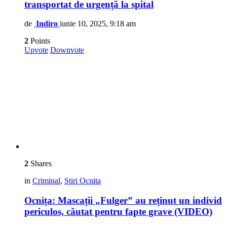
transportat de urgență la spital
de
Indiro
iunie 10, 2025, 9:18 am
2
Points
Upvote
Downvote
2
Shares
in
Criminal
,
Stiri Ocnita
Ocnița: Mascații „Fulger” au reținut un individ
periculos, căutat pentru fapte grave (VIDEO)