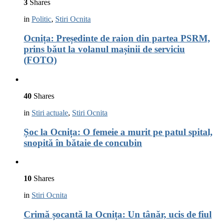
3
Shares
in
Politic
,
Stiri Ocnita
Ocnița: Președinte de raion din partea PSRM,
prins băut la volanul mașinii de serviciu
(FOTO)
40
Shares
in
Stiri actuale
,
Stiri Ocnita
Șoc la Ocnița: O femeie a murit pe patul spital,
snopită în bătaie de concubin
10
Shares
in
Stiri Ocnita
Crimă șocantă la Ocnița: Un tânăr, ucis de fiul