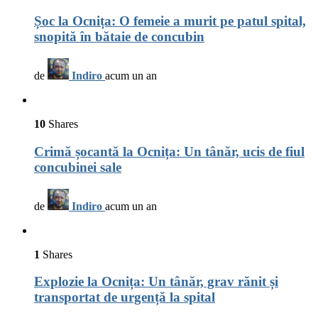
Șoc la Ocnița: O femeie a murit pe patul spital,
snopită în bătaie de concubin
de
Indiro
acum un an
10
Shares
Crimă șocantă la Ocnița: Un tânăr, ucis de fiul
concubinei sale
de
Indiro
acum un an
1
Shares
Explozie la Ocnița: Un tânăr, grav rănit și
transportat de urgență la spital