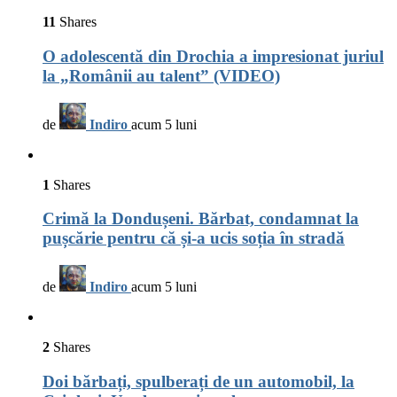
11
Shares
O adolescentă din Drochia a impresionat juriul
la „Românii au talent” (VIDEO)
de
Indiro
acum 5 luni
1
Shares
Crimă la Dondușeni. Bărbat, condamnat la
pușcărie pentru că și-a ucis soția în stradă
de
Indiro
acum 5 luni
2
Shares
Doi bărbați, spulberați de un automobil, la