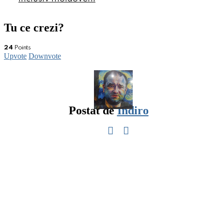
Tu ce crezi?
24
Points
Upvote
Downvote
Postat de
Indiro