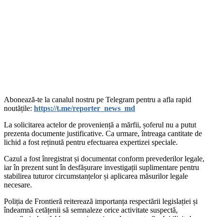
‍Abonează-te la canalul nostru pe Telegram pentru a afla rapid
noutățile:
https://t.me/reporter_news_md
La solicitarea actelor de proveniență a mărfii, șoferul nu a putut
prezenta documente justificative. Ca urmare, întreaga cantitate de
lichid a fost reținută pentru efectuarea expertizei speciale.
Cazul a fost înregistrat și documentat conform prevederilor legale,
iar în prezent sunt în desfășurare investigații suplimentare pentru
stabilirea tuturor circumstanțelor și aplicarea măsurilor legale
necesare.
Poliția de Frontieră reiterează importanța respectării legislației și
îndeamnă cetățenii să semnaleze orice activitate suspectă,