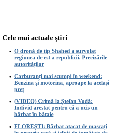
Cele mai actuale știri
O dronă de tip Shahed a survolat
regiunea de est a republicii. Precizările
autorităților
Carburanți mai scumpi în weekend:
Benzina și motorina, aproape la același
preț
(VIDEO) Crimă la Ștefan Vodă:
Individ arestat pentru că a ucis un
bărbat în bătaie
FLOREȘTI: Bărbat atacat de mascați
în propria casă și jefuit de jumătate de