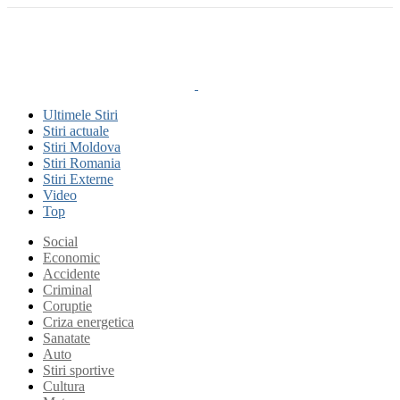
Ultimele Stiri
Stiri actuale
Stiri Moldova
Stiri Romania
Stiri Externe
Video
Top
Social
Economic
Accidente
Criminal
Coruptie
Criza energetica
Sanatate
Auto
Stiri sportive
Cultura