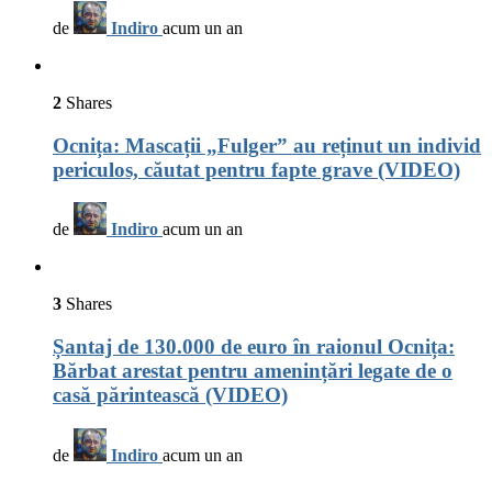
de
Indiro
acum un an
2
Shares
Ocnița: Mascații „Fulger” au reținut un individ
periculos, căutat pentru fapte grave (VIDEO)
de
Indiro
acum un an
3
Shares
Șantaj de 130.000 de euro în raionul Ocnița:
Bărbat arestat pentru amenințări legate de o
casă părintească (VIDEO)
de
Indiro
acum un an