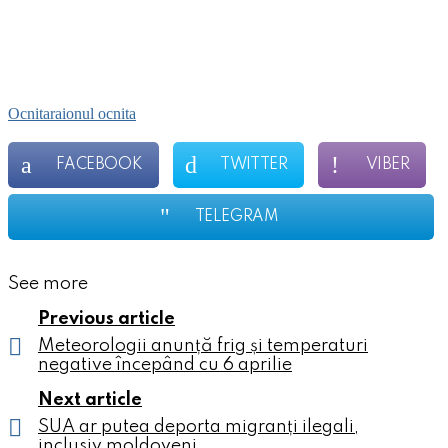
Ocnita
raionul ocnita
FACEBOOK
TWITTER
VIBER
TELEGRAM
See more
Previous article
Meteorologii anunță frig și temperaturi
negative începând cu 6 aprilie
Next article
SUA ar putea deporta migranți ilegali,
inclusiv moldoveni