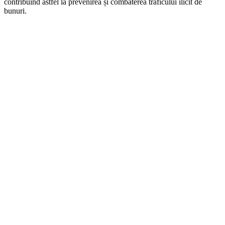
contribuind astfel la prevenirea și combaterea traficului ilicit de
bunuri.