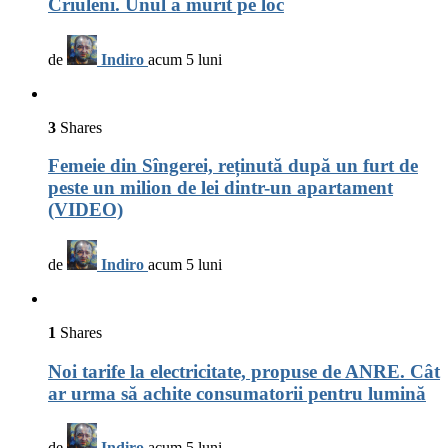
Criuleni. Unul a murit pe loc
de
Indiro
acum 5 luni
3
Shares
Femeie din Sîngerei, reținută după un furt de
peste un milion de lei dintr-un apartament
(VIDEO)
de
Indiro
acum 5 luni
1
Shares
Noi tarife la electricitate, propuse de ANRE. Cât
ar urma să achite consumatorii pentru lumină
de
Indiro
acum 5 luni