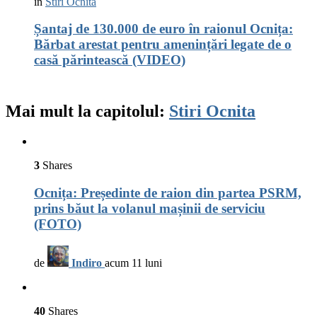
in
Stiri Ocnita
Șantaj de 130.000 de euro în raionul Ocnița:
Bărbat arestat pentru amenințări legate de o
casă părintească (VIDEO)
Mai mult la capitolul:
Stiri Ocnita
3
Shares
Ocnița: Președinte de raion din partea PSRM,
prins băut la volanul mașinii de serviciu
(FOTO)
de
Indiro
acum 11 luni
40
Shares