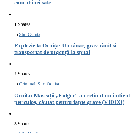
concubinei sale
1
Shares
in
Stiri Ocnita
Explozie la Ocnița: Un tânăr, grav rănit și
transportat de urgență la spital
2
Shares
in
Criminal
,
Stiri Ocnita
Ocnița: Mascații „Fulger” au reținut un individ
periculos, căutat pentru fapte grave (VIDEO)
3
Shares