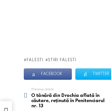
FALESTI
STIRI FALESTI
FACEBOOK
TWITTER
Previous article
See
more
O tânără din Drochia aflată în
căutare, reținută în Penitenciarul
nr. 13
nr.