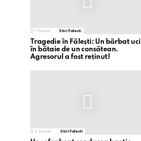
1
Shares
Stiri Falesti
Tragedie în Fălești: Un bărbat uci
în bătaie de un consătean.
Agresorul a fost reținut!
6
Shares
Stiri Falesti