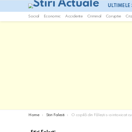
ULTIMELE 
Social
Economic
Accidente
Criminal
Coruptie
Cri
You are here:
Home
Stiri Falesti
O copilă din Fălești s-a intoxicat cu monoxid de carbon: Starea e grav