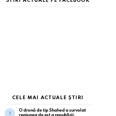
STIRI ACTUALE PE FACEBOOK
CELE MAI ACTUALE ȘTIRI
O dronă de tip Shahed a survolat
regiunea de est a republicii.