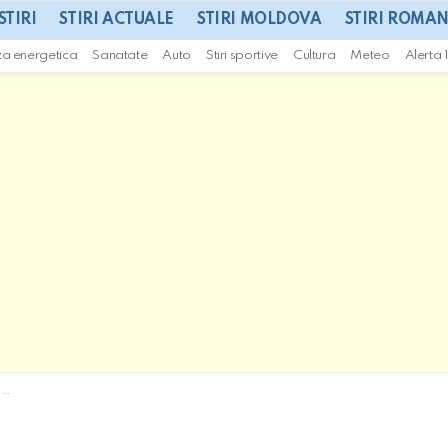
STIRI
STIRI ACTUALE
STIRI MOLDOVA
STIRI ROMAN
za energetica
Sanatate
Auto
Stiri sportive
Cultura
Meteo
Alerta 
ă