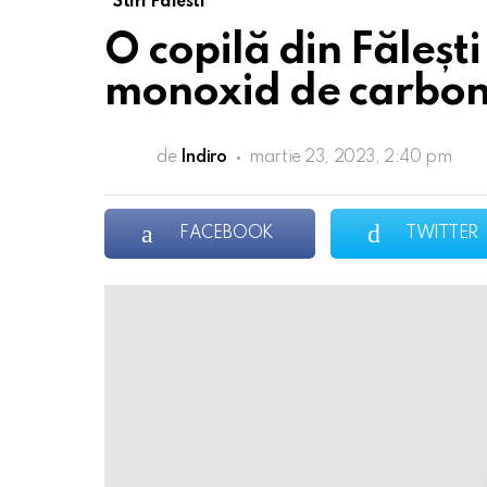
Stiri Falesti
O copilă din Fălești
monoxid de carbon
de
Indiro
martie 23, 2023, 2:40 pm
FACEBOOK
TWITTER