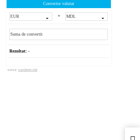
Convertor valutar
»
Rezultat:
-
sursa:
cursbnm.md
Ince
pers