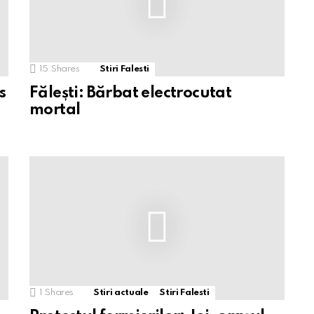
15
Shares
Stiri Falesti
s
Fălești: Bărbat electrocutat
mortal
1
Shares
Stiri actuale
Stiri Falesti