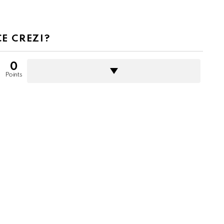
CE CREZI?
0
Points