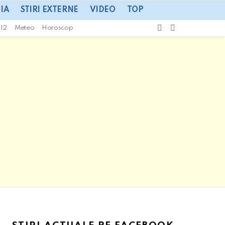
IA
STIRI EXTERNE
VIDEO
TOP
CAUTA
SWITCH
112
Meteo
Horoscop
SKIN