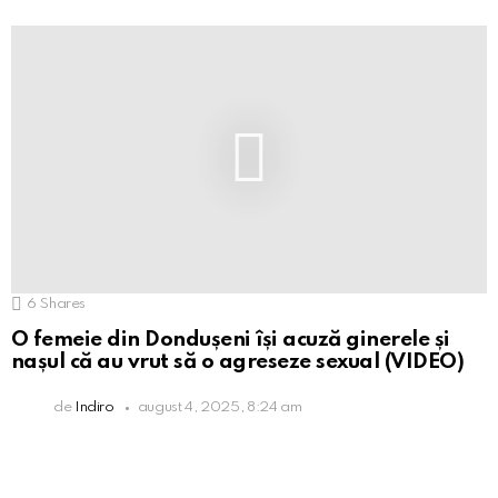
6
Shares
O femeie din Dondușeni își acuză ginerele și
nașul că au vrut să o agreseze sexual (VIDEO)
de
Indiro
august 4, 2025, 8:24 am