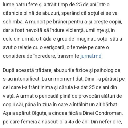
lume patru fete și a trăit timp de 25 de ani într-o
căsnicie plină de abuzuri, sperând că soțul ei se va
schimba. A muncit pe brânci pentru a-și crește copiii,
dar a fost nevoită să îndure violență, umilințe și, în
cele din urmă, o trădare greu de imaginat: soțul său a
avut o relație cu o verișoară, o femeie pe care o
considera de încredere, transmite
jurnal.md
.
După această trădare, abuzurile fizice și psihologice
s-au intensificat. La un moment dat, Dina l-a părăsit pe
cel care i-a frânt inima și căruia i-a dat 25 de ani din
viață. A urmat o perioadă plină de provocări alături de
copiii săi, până în ziua în care a întâlnit un alt bărbat.
Așa a apărut Olguța, a cincea fiică a Dinei Condroman,
pe care femeia a născut-o la 45 de ani. Din nefericire,