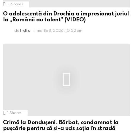
11
Shares
O adolescentă din Drochia a impresionat juriul
la „Românii au talent” (VIDEO)
de
Indiro
martie 8, 2026, 10:52 am
1
Shares
Crimă la Dondușeni. Bărbat, condamnat la
pușcărie pentru că și-a ucis soția în stradă