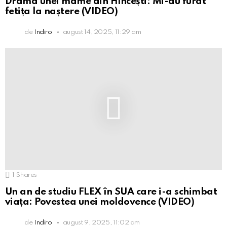
Drama unei mame din Hîncești: Mi-au furat
fetița la naștere (VIDEO)
de
Indiro
august 14, 2025, 11:29 am
1
Shares
Un an de studiu FLEX în SUA care i-a schimbat
viața: Povestea unei moldovence (VIDEO)
de
Indiro
august 9, 2025, 11:02 am