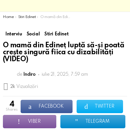
You are here:
Home
Stiri Edinet
O mamă din Edineț luptă să-și poată crește singură fiica cu dizabilități (VIDEO)
Interviu
Social
Stiri Edinet
O mamă din Edineț luptă să-și poată
crește singură fiica cu dizabilități
(VIDEO)
de
Indiro
iulie 21, 2025, 7:59 am
2k
Vizualizări
4
FACEBOOK
TWITTER
shares
VIBER
TELEGRAM