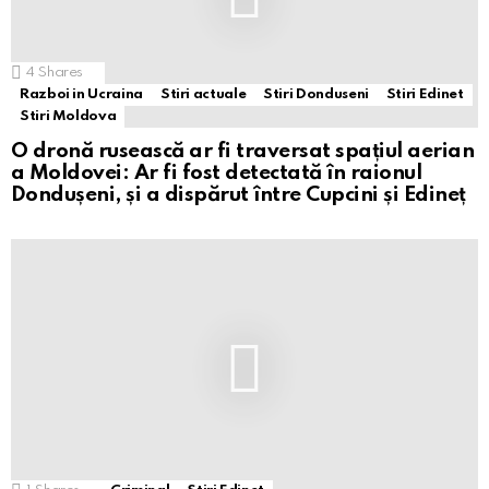
4
Shares
Razboi in Ucraina
Stiri actuale
Stiri Donduseni
Stiri Edinet
Stiri Moldova
O dronă rusească ar fi traversat spațiul aerian
a Moldovei: Ar fi fost detectată în raionul
Dondușeni, și a dispărut între Cupcini și Edineț