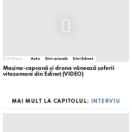
8
Shares
Auto
Stiri actuale
Stiri Edinet
Mașina-capcană și drona vânează șoferii
vitezomani din Edineț (VIDEO)
MAI MULT LA CAPITOLUL:
INTERVIU