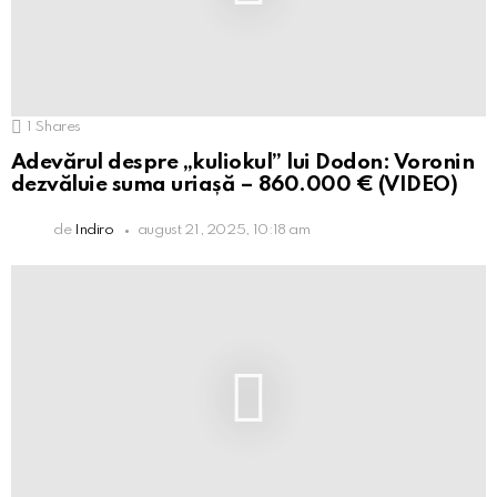
1
Shares
Adevărul despre „kuliokul” lui Dodon: Voronin
dezvăluie suma uriașă – 860.000 € (VIDEO)
de
Indiro
august 21, 2025, 10:18 am