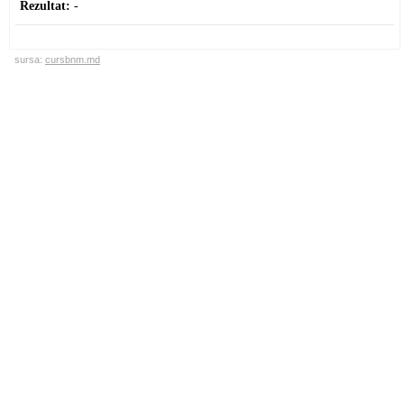
Rezultat:
-
sursa:
cursbnm.md