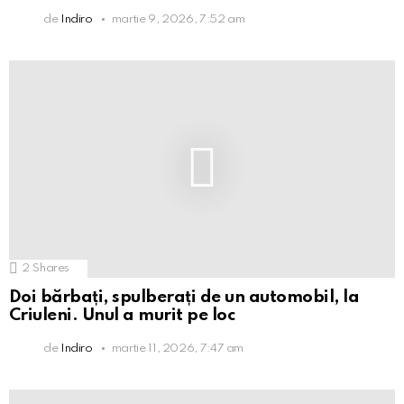
de
Indiro
martie 9, 2026, 7:52 am
2
Shares
Doi bărbați, spulberați de un automobil, la
Criuleni. Unul a murit pe loc
de
Indiro
martie 11, 2026, 7:47 am