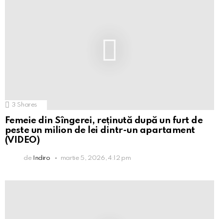
3
Shares
Femeie din Sîngerei, reținută după un furt de
peste un milion de lei dintr-un apartament
(VIDEO)
de
Indiro
martie 5, 2026, 4:12 pm