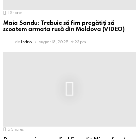
1
Shares
Maia Sandu: Trebuie să fim pregătiți să
scoatem armata rusă din Moldova (VIDEO)
de
Indiro
august 18, 2025, 6:23 pm
5
Shares