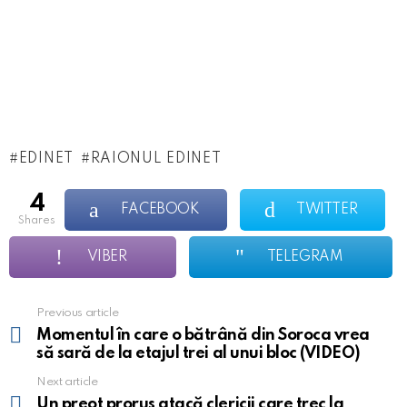
EDINET
RAIONUL EDINET
4
FACEBOOK
TWITTER
shares
VIBER
TELEGRAM
Previous article
See
more
Momentul în care o bătrână din Soroca vrea
să sară de la etajul trei al unui bloc (VIDEO)
Next article
Un preot prorus atacă clericii care trec la