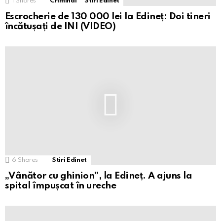
1
Shares
Criminal
Stiri Edinet
Escrocherie de 130 000 lei la Edineț: Doi tineri
încătușați de INI (VIDEO)
6
Shares
Stiri Edinet
„Vânător cu ghinion”, la Edineț. A ajuns la
spital împușcat în ureche