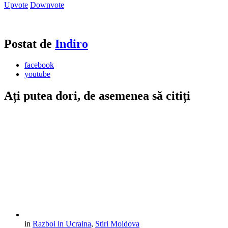
Upvote
Downvote
Postat de
Indiro
facebook
youtube
Ați putea dori, de asemenea să citiți
in
Razboi in Ucraina
,
Stiri Moldova