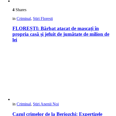
4
Shares
in
Criminal
,
Stiri Floresti
FLOREȘTI: Bărbat atacat de mascați în
propria casă și jefuit de jumătate de milion de
lei
in
Criminal
,
Stiri Anenii Noi
Cazul crimelor de la Beriozchi: Expertizele