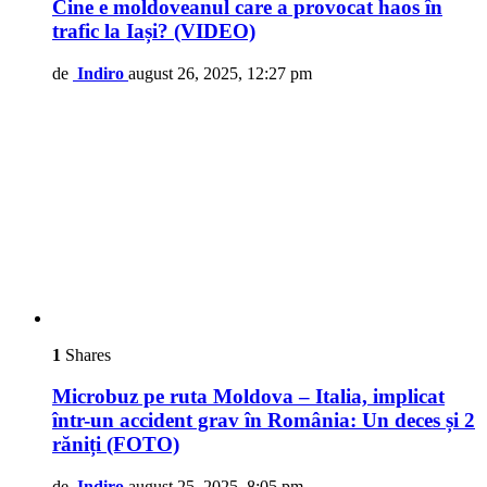
Cine e moldoveanul care a provocat haos în
trafic la Iași? (VIDEO)
de
Indiro
august 26, 2025, 12:27 pm
1
Shares
Microbuz pe ruta Moldova – Italia, implicat
într-un accident grav în România: Un deces și 2
răniți (FOTO)
de
Indiro
august 25, 2025, 8:05 pm