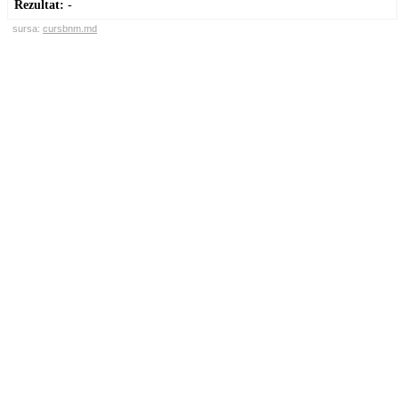
Rezultat:
-
sursa:
cursbnm.md