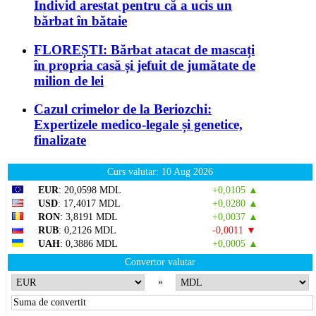
Individ arestat pentru că a ucis un
bărbat în bătaie
FLOREȘTI: Bărbat atacat de mascați
în propria casă și jefuit de jumătate de
milion de lei
Cazul crimelor de la Beriozchi:
Expertizele medico-legale și genetice,
finalizate
Curs valutar: 10 Aug 2026
EUR
: 20,0598 MDL
+0,0105 ▲
USD
: 17,4017 MDL
+0,0280 ▲
RON
: 3,8191 MDL
+0,0037 ▲
RUB
: 0,2126 MDL
-0,0011 ▼
UAH
: 0,3886 MDL
+0,0005 ▲
Convertor valutar
»