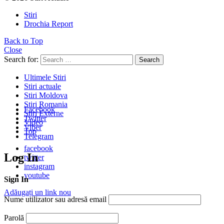
Stiri
Drochia Report
Back to Top
Close
Search for:
Search
Ultimele Stiri
Stiri actuale
Stiri Moldova
Stiri Romania
Facebook
Stiri Externe
Twitter
Video
Viber
Top
Telegram
facebook
Log In
twitter
instagram
youtube
Sign In
Adăugați un link nou
Nume utilizator sau adresă email
Parolă