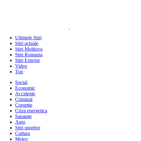
Ultimele Stiri
Stiri actuale
Stiri Moldova
Stiri Romania
Stiri Externe
Video
Top
Social
Economic
Accidente
Criminal
Coruptie
Criza energetica
Sanatate
Auto
Stiri sportive
Cultura
Meteo