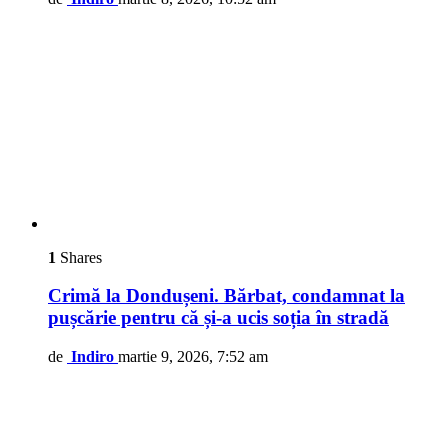
1
Shares
Crimă la Dondușeni. Bărbat, condamnat la
pușcărie pentru că și-a ucis soția în stradă
de
Indiro
martie 9, 2026, 7:52 am