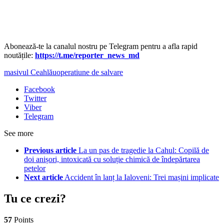
‍Abonează-te la canalul nostru pe Telegram pentru a afla rapid
noutățile:
https://t.me/reporter_news_md
masivul Ceahlău
operatiune de salvare
Facebook
Twitter
Viber
Telegram
See more
Previous article
La un pas de tragedie la Cahul: Copilă de
doi anișori, intoxicată cu soluție chimică de îndepărtarea
petelor
Next article
Accident în lanț la Ialoveni: Trei mașini implicate
Tu ce crezi?
57
Points