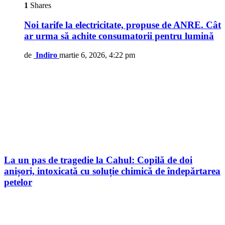
1
Shares
Noi tarife la electricitate, propuse de ANRE. Cât
ar urma să achite consumatorii pentru lumină
de
Indiro
martie 6, 2026, 4:22 pm
La un pas de tragedie la Cahul: Copilă de doi
anișori, intoxicată cu soluție chimică de îndepărtarea
petelor