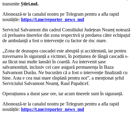
transmite
Știri.md.
‍Abonează-te la canalul nostru pe Telegram pentru a afla rapid
noutățile:
https://t.me/reporter_news_md
Serviciul Salvamont din cadrul Consiliului Județean Neamț notează
că preluarea tinerelor din zona respectivă și predarea către echipajul
de ambulanță a fost o intervenție cu factor de risc mare.
„Zona de deasupra cascadei este abruptă și accidentată, iar pentru
traversarea în siguranță a victimei, în porțiunea de lângă cascadă s-
au făcut mai multe lansări în coardă. Au intervenit șase
salvamontiști, inclusiv cei care asigură permanența în Baza
Salvamont Durău. Ne bucurăm că a fost o intervenție finalizată cu
bine. Asta e cea mai mare răsplată pentru noi”, a menționat șeful
Serviciului Salvamont Neamț, Raul Papalicef.
Operațiunea a durat șase ore, iar acum tinerele sunt în siguranță.
‍Abonează-te la canalul nostru pe Telegram pentru a afla rapid
noutățile:
https://t.me/reporter_news_md