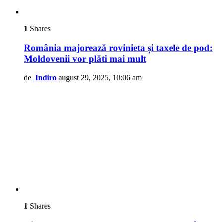
1
Shares
România majorează rovinieta și taxele de pod:
Moldovenii vor plăti mai mult
de
Indiro
august 29, 2025, 10:06 am
1
Shares