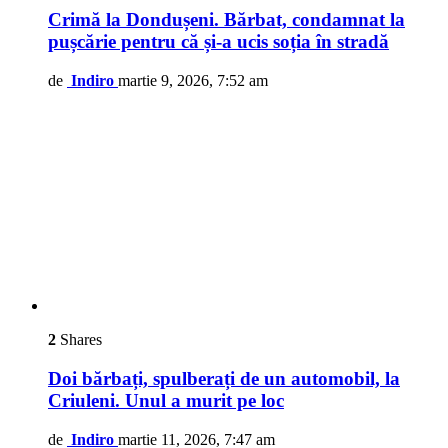
Crimă la Dondușeni. Bărbat, condamnat la
pușcărie pentru că și-a ucis soția în stradă
de
Indiro
martie 9, 2026, 7:52 am
2
Shares
Doi bărbați, spulberați de un automobil, la
Criuleni. Unul a murit pe loc
de
Indiro
martie 11, 2026, 7:47 am