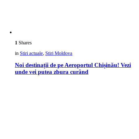
1
Shares
in
Stiri actuale
,
Stiri Moldova
Noi destinații de pe Aeroportul Chișinău! Vezi
unde vei putea zbura curând