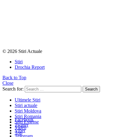
© 2026 Stiri Actuale
Stiri
Drochia Report
Back to Top
Close
Search for:
Search
Ultimele Stiri
Stiri actuale
Stiri Moldova
Stiri Romania
Facebook
Stiri Externe
Twitter
Video
Viber
Top
Telegram