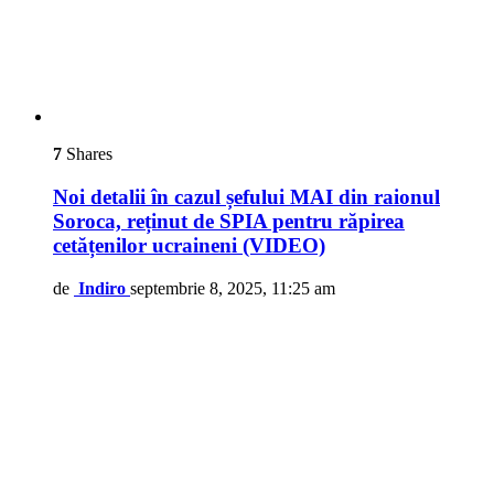
7
Shares
Noi detalii în cazul șefului MAI din raionul
Soroca, reținut de SPIA pentru răpirea
cetățenilor ucraineni (VIDEO)
de
Indiro
septembrie 8, 2025, 11:25 am