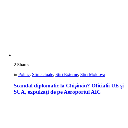
2
Shares
in
Politic
,
Stiri actuale
,
Stiri Externe
,
Stiri Moldova
Scandal diplomatic la Chişinău? Oficialii UE şi
SUA, expulzaţi de pe Aeroportul AIC