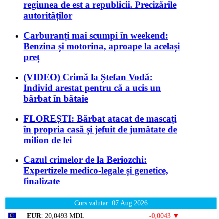
regiunea de est a republicii. Precizările
autorităților
Carburanți mai scumpi în weekend:
Benzina și motorina, aproape la același
preț
(VIDEO) Crimă la Ștefan Vodă:
Individ arestat pentru că a ucis un
bărbat în bătaie
FLOREȘTI: Bărbat atacat de mascați
în propria casă și jefuit de jumătate de
milion de lei
Cazul crimelor de la Beriozchi:
Expertizele medico-legale și genetice,
finalizate
Curs valutar: 07 Aug 2026
EUR
: 20,0493 MDL
-0,0043 ▼