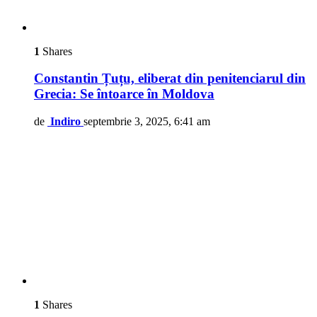
1
Shares
Constantin Țuțu, eliberat din penitenciarul din
Grecia: Se întoarce în Moldova
de
Indiro
septembrie 3, 2025, 6:41 am
1
Shares