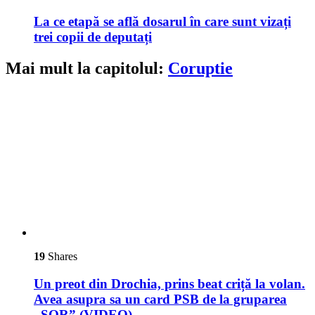
La ce etapă se află dosarul în care sunt vizați
trei copii de deputați
Mai mult la capitolul:
Coruptie
19
Shares
Un preot din Drochia, prins beat criță la volan.
Avea asupra sa un card PSB de la gruparea
„ȘOR” (VIDEO)