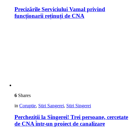
Precizările Serviciului Vamal privind
funcționarii reținuți de CNA
6
Shares
in
Coruptie
,
Stiri Sangerei
,
Stiri Singerei
Percheziții la Sîngerei! Trei persoane, cercetate
de CNA într-un proiect de canalizare