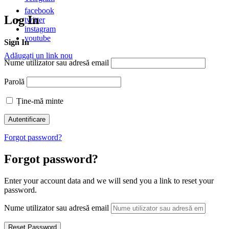
facebook
Log In
twitter
instagram
youtube
Sign In
Adăugați un link nou
Nume utilizator sau adresă email
Parolă
Ține-mă minte
Forgot password?
Forgot password?
Enter your account data and we will send you a link to reset your
password.
Nume utilizator sau adresă email