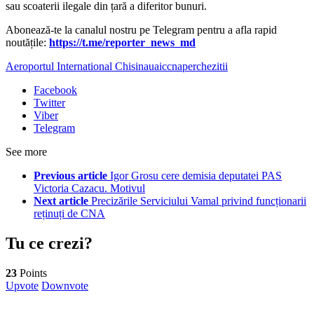
sau scoaterii ilegale din țară a diferitor bunuri.
Abonează-te la canalul nostru pe Telegram pentru a afla rapid
noutățile:
https://t.me/reporter_news_md
Aeroportul International Chisinau
aic
cna
perchezitii
Facebook
Twitter
Viber
Telegram
See more
Previous article
Igor Grosu cere demisia deputatei PAS
Victoria Cazacu. Motivul
Next article
Precizările Serviciului Vamal privind funcționarii
reținuți de CNA
Tu ce crezi?
23
Points
Upvote
Downvote