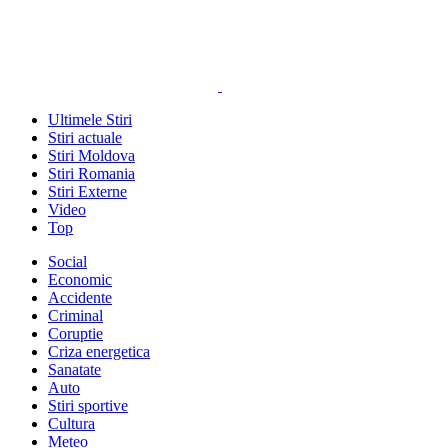
Ultimele Stiri
Stiri actuale
Stiri Moldova
Stiri Romania
Stiri Externe
Video
Top
Social
Economic
Accidente
Criminal
Coruptie
Criza energetica
Sanatate
Auto
Stiri sportive
Cultura
Meteo