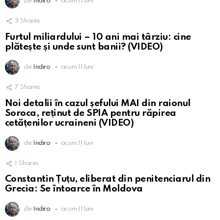
de
Indiro
acum 11 luni
3
Shares
Furtul miliardului – 10 ani mai târziu: cine
plătește și unde sunt banii? (VIDEO)
de
Indiro
acum 11 luni
7
Shares
Noi detalii în cazul șefului MAI din raionul
Soroca, reținut de SPIA pentru răpirea
cetățenilor ucraineni (VIDEO)
de
Indiro
acum 11 luni
1
Shares
Constantin Țuțu, eliberat din penitenciarul din
Grecia: Se întoarce în Moldova
de
Indiro
acum 11 luni