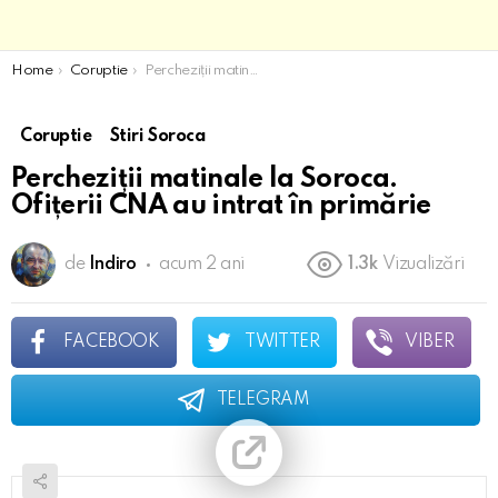
You are here:
Home
Coruptie
Percheziții matinale la Soroca. Ofițerii CNA au intrat în primărie
Coruptie
Stiri Soroca
Percheziții matinale la Soroca.
Ofițerii CNA au intrat în primărie
de
Indiro
acum 2 ani
1.3k
Vizualizări
FACEBOOK
TWITTER
VIBER
TELEGRAM