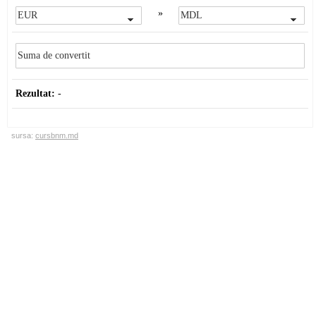
»
Rezultat:
-
sursa:
cursbnm.md