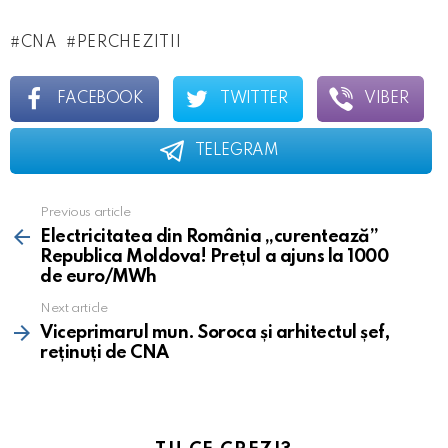
CNA
PERCHEZITII
FACEBOOK
TWITTER
VIBER
TELEGRAM
Previous article
See
more
Electricitatea din România „curentează”
Republica Moldova! Prețul a ajuns la 1000
de euro/MWh
Next article
Viceprimarul mun. Soroca și arhitectul șef,
reținuți de CNA