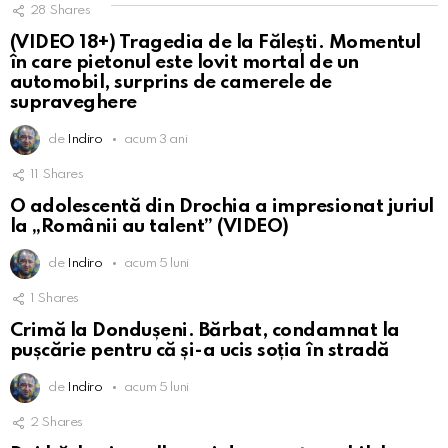
28
Shares
(VIDEO 18+) Tragedia de la Fălești. Momentul
în care pietonul este lovit mortal de un
automobil, surprins de camerele de
supraveghere
de
Indiro
acum 3 ani
11
Shares
O adolescentă din Drochia a impresionat juriul
la „Românii au talent” (VIDEO)
de
Indiro
acum 5 luni
1
Shares
Crimă la Dondușeni. Bărbat, condamnat la
pușcărie pentru că și-a ucis soția în stradă
de
Indiro
acum 5 luni
2
Shares