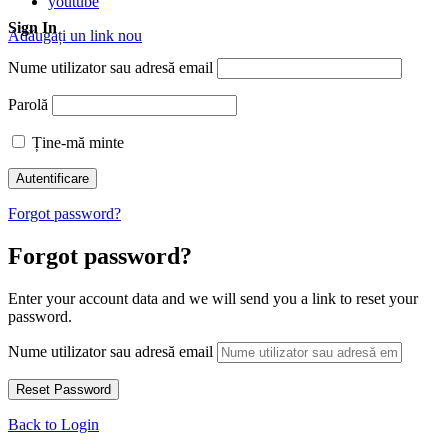
youtube
Sign In
Adăugați un link nou
Nume utilizator sau adresă email
Parolă
Ține-mă minte
Forgot password?
Forgot password?
Enter your account data and we will send you a link to reset your
password.
Nume utilizator sau adresă email
Back to Login