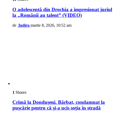
O adolescentă din Drochia a impresionat juriul
la „Românii au talent” (VIDEO)
de
Indiro
martie 8, 2026, 10:52 am
1
Shares
Crimă la Dondușeni. Bărbat, condamnat la
pușcărie pentru că și-a ucis soția în stradă