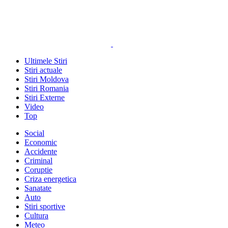
Ultimele Stiri
Stiri actuale
Stiri Moldova
Stiri Romania
Stiri Externe
Video
Top
Social
Economic
Accidente
Criminal
Coruptie
Criza energetica
Sanatate
Auto
Stiri sportive
Cultura
Meteo