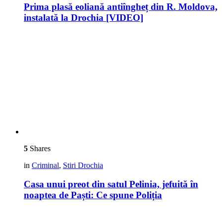
Prima plasă eoliană antiîngheț din R. Moldova,
instalată la Drochia [VIDEO]
5
Shares
in
Criminal
,
Stiri Drochia
Casa unui preot din satul Pelinia, jefuită în
noaptea de Paști: Ce spune Poliția