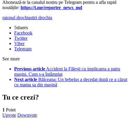
Abonează-te la canalul nostru pe Telegram pentru a afla rapid
noutățile:
https://t.me/reporter_news_md
raionul drochia
stiri drochia
5
shares
Facebook
Twitter
Viber
Telegram
See more
Previous article
Accident la Fălești cu implicarea a patru
mașini. Cum s-a întâmplat
Next article
Bălceana: Un bebeluș a decedat după ce a căzut
cu mama sa din mașină
Tu ce crezi?
1
Point
Upvote
Downvote