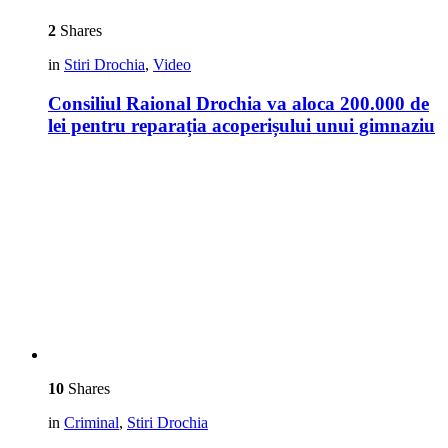
2
Shares
in
Stiri Drochia
,
Video
Consiliul Raional Drochia va aloca 200.000 de
lei pentru reparația acoperișului unui gimnaziu
10
Shares
in
Criminal
,
Stiri Drochia