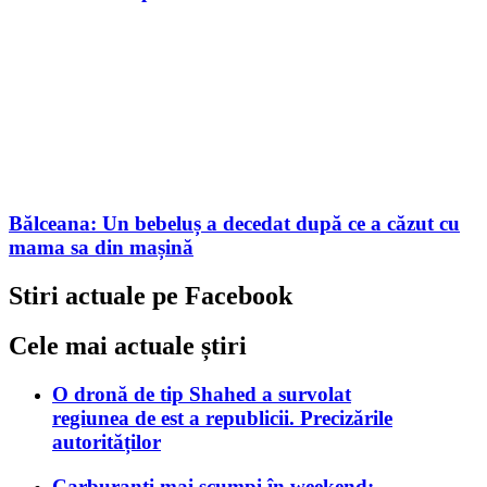
Bălceana: Un bebeluș a decedat după ce a căzut cu
mama sa din mașină
Stiri actuale pe Facebook
Cele mai actuale știri
O dronă de tip Shahed a survolat
regiunea de est a republicii. Precizările
autorităților
Carburanți mai scumpi în weekend: