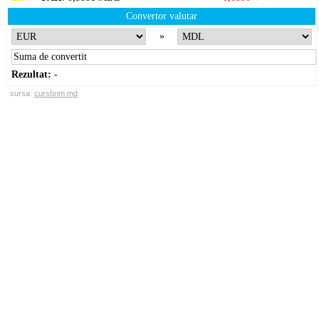
Convertor valutar
»
Rezultat:
-
sursa:
cursbnm.md