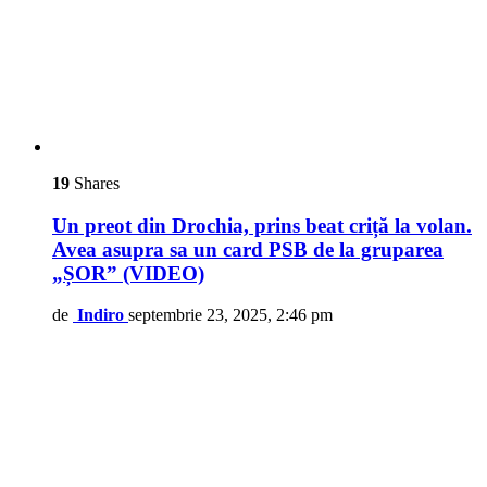
19
Shares
Un preot din Drochia, prins beat criță la volan.
Avea asupra sa un card PSB de la gruparea
„ȘOR” (VIDEO)
de
Indiro
septembrie 23, 2025, 2:46 pm