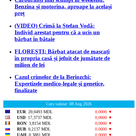
Benzina și motorina, aproape la același
preț
(VIDEO) Crimă la Ștefan Vodă:
Individ arestat pentru că a ucis un
bărbat în bătaie
FLOREȘTI: Bărbat atacat de mascați
în propria casă și jefuit de jumătate de
milion de lei
Cazul crimelor de la Beriozchi:
Expertizele medico-legale și genetice,
finalizate
Curs valutar: 08 Aug 2026
EUR
: 20,0493 MDL
0,0000 ▼
USD
: 17,3737 MDL
0,0000 ▼
RON
: 3,8154 MDL
0,0000 ▼
RUB
: 0,2137 MDL
0,0000 ▼
UAH
: 0,3881 MDL
0,0000 ▼