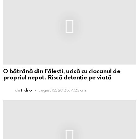
O bătrână din Fălești, ucisă cu ciocanul de
propriul nepot. Riscă detenție pe viață
de
Indiro
august 12, 2025, 7:23 am