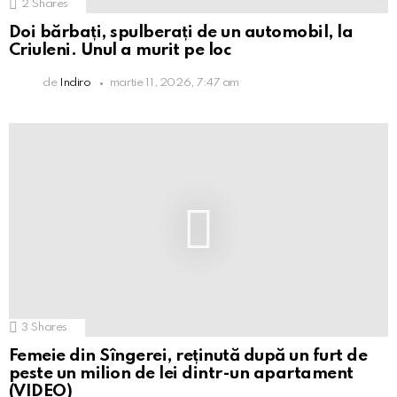
2
Shares
Doi bărbați, spulberați de un automobil, la
Criuleni. Unul a murit pe loc
de
Indiro
martie 11, 2026, 7:47 am
3
Shares
Femeie din Sîngerei, reținută după un furt de
peste un milion de lei dintr-un apartament
(VIDEO)