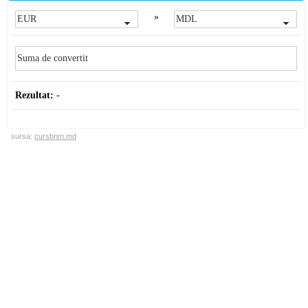
»
Rezultat:
-
sursa:
cursbnm.md