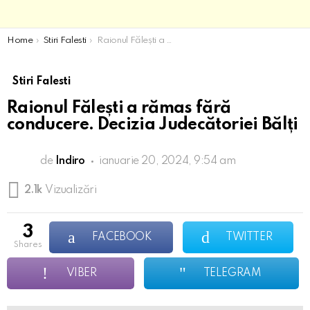
You are here:
Home
Stiri Falesti
Raionul Fălești a rămas fără conducere. Decizia Judecătoriei Bălți
Stiri Falesti
Raionul Fălești a rămas fără
conducere. Decizia Judecătoriei Bălți
de
Indiro
ianuarie 20, 2024, 9:54 am
2.1k
Vizualizări
3
FACEBOOK
TWITTER
shares
VIBER
TELEGRAM