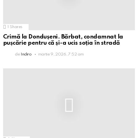
1
Shares
Crimă la Dondușeni. Bărbat, condamnat la
pușcărie pentru că și-a ucis soția în stradă
de
Indiro
martie 9, 2026, 7:52 am