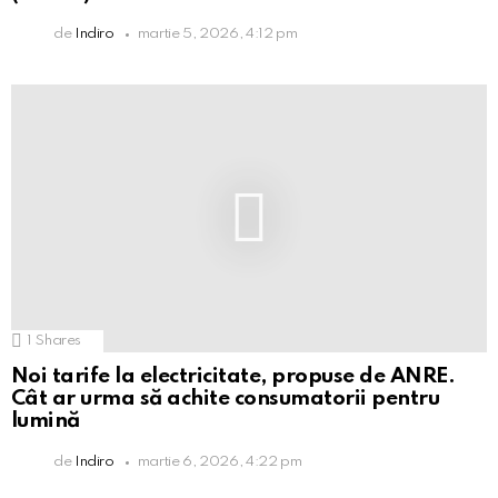
de
Indiro
martie 5, 2026, 4:12 pm
1
Shares
Noi tarife la electricitate, propuse de ANRE.
Cât ar urma să achite consumatorii pentru
lumină
de
Indiro
martie 6, 2026, 4:22 pm