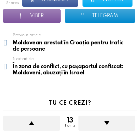
shares
VIBER
TELEGRAM
Previous article
See
more
Moldovean arestat în Croația pentru trafic
de persoane
Next article
În zona de conflict, cu pașaportul confiscat:
Moldoveni, abuzați în Israel
TU CE CREZI?
13
Points