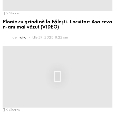
2
Shares
Ploaie cu grindină la Fălești. Locuitor: Așa ceva
n-am mai văzut (VIDEO)
de
Indiro
iulie 29, 2025, 8:22 am
9
Shares