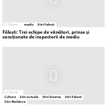
1
Shares
mediu
Stiri Falesti
Fălești: Trei echipe de vânători, prinse și
sancționate de inspectorii de mediu
2
Shares
Cultura
Stiri actuale
Stiri Externe
Stiri Falesti
Stiri Moldova