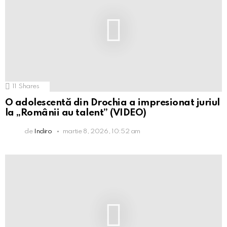
11
Shares
O adolescentă din Drochia a impresionat juriul
la „Românii au talent” (VIDEO)
de
Indiro
martie 8, 2026, 10:52 am