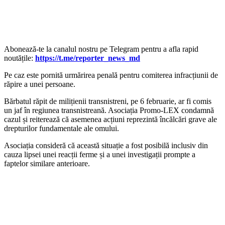
‍Abonează-te la canalul nostru pe Telegram pentru a afla rapid
noutățile:
https://t.me/reporter_news_md
Pe caz este pornită urmărirea penală pentru comiterea infracțiunii de
răpire a unei persoane.
Bărbatul răpit de milițienii transnistreni, pe 6 februarie, ar fi comis
un jaf în regiunea transnistreană. Asociația Promo-LEX condamnă
cazul și reiterează că asemenea acțiuni reprezintă încălcări grave ale
drepturilor fundamentale ale omului.
Asociația consideră că această situație a fost posibilă inclusiv din
cauza lipsei unei reacții ferme și a unei investigații prompte a
faptelor similare anterioare.