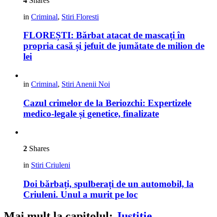
4
Shares
in
Criminal
,
Stiri Floresti
FLOREȘTI: Bărbat atacat de mascați în
propria casă și jefuit de jumătate de milion de
lei
in
Criminal
,
Stiri Anenii Noi
Cazul crimelor de la Beriozchi: Expertizele
medico-legale și genetice, finalizate
2
Shares
in
Stiri Criuleni
Doi bărbați, spulberați de un automobil, la
Criuleni. Unul a murit pe loc
Mai mult la capitolul:
Justitie