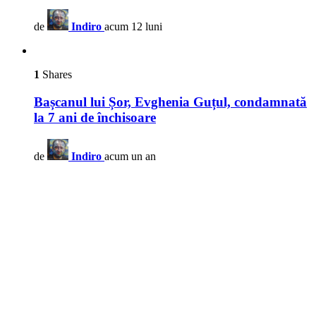
de
Indiro
acum 12 luni
1
Shares
Bașcanul lui Șor, Evghenia Guțul, condamnată
la 7 ani de închisoare
de
Indiro
acum un an