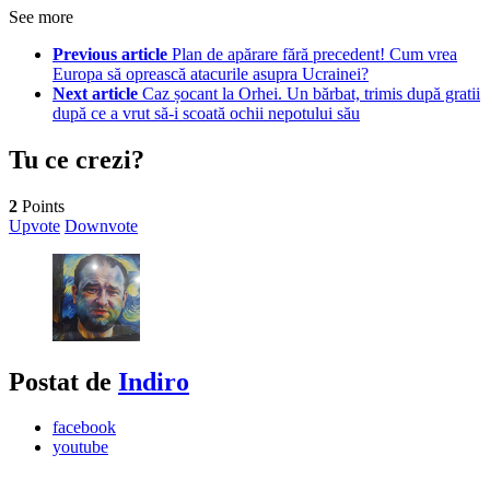
See more
Previous article
Plan de apărare fără precedent! Cum vrea
Europa să oprească atacurile asupra Ucrainei?
Next article
Caz șocant la Orhei. Un bărbat, trimis după gratii
după ce a vrut să-i scoată ochii nepotului său
Tu ce crezi?
2
Points
Upvote
Downvote
Postat de
Indiro
facebook
youtube