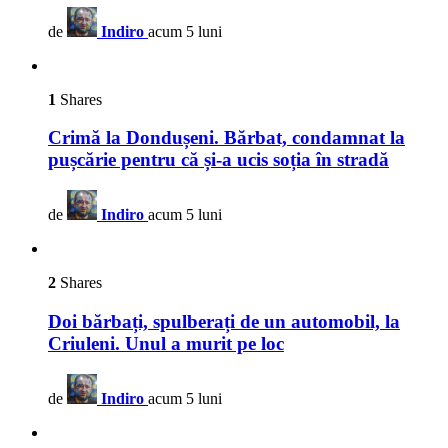
de
Indiro
acum 5 luni
1
Shares
Crimă la Dondușeni. Bărbat, condamnat la
pușcărie pentru că și-a ucis soția în stradă
de
Indiro
acum 5 luni
2
Shares
Doi bărbați, spulberați de un automobil, la
Criuleni. Unul a murit pe loc
de
Indiro
acum 5 luni