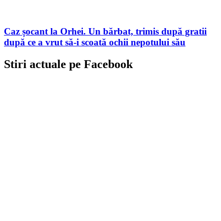
Caz șocant la Orhei. Un bărbat, trimis după gratii
după ce a vrut să-i scoată ochii nepotului său
Stiri actuale pe Facebook