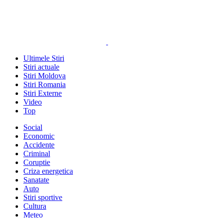
Ultimele Stiri
Stiri actuale
Stiri Moldova
Stiri Romania
Stiri Externe
Video
Top
Social
Economic
Accidente
Criminal
Coruptie
Criza energetica
Sanatate
Auto
Stiri sportive
Cultura
Meteo