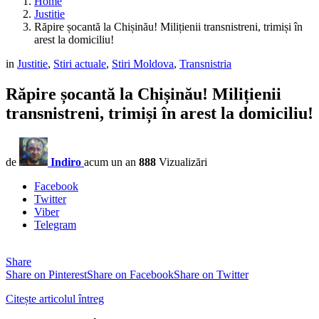
Home
Justitie
Răpire șocantă la Chișinău! Milițienii transnistreni, trimiși în
arest la domiciliu!
in
Justitie
,
Stiri actuale
,
Stiri Moldova
,
Transnistria
Răpire șocantă la Chișinău! Milițienii
transnistreni, trimiși în arest la domiciliu!
de
Indiro
acum un an
888
Vizualizări
Facebook
Twitter
Viber
Telegram
Share
Share on Pinterest
Share on Facebook
Share on Twitter
Citește articolul întreg