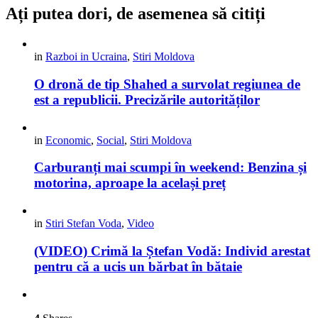
Ați putea dori, de asemenea să citiți
in
Razboi in Ucraina
,
Stiri Moldova
O dronă de tip Shahed a survolat regiunea de
est a republicii. Precizările autorităților
in
Economic
,
Social
,
Stiri Moldova
Carburanți mai scumpi în weekend: Benzina și
motorina, aproape la același preț
in
Stiri Stefan Voda
,
Video
(VIDEO) Crimă la Ștefan Vodă: Individ arestat
pentru că a ucis un bărbat în bătaie