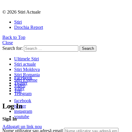
© 2026 Stiri Actuale
Stiri
Drochia Report
Back to Top
Close
Search for:
Search
Ultimele Stiri
Stiri actuale
Stiri Moldova
Stiri Romania
Facebook
Stiri Externe
Twitter
Video
Viber
Top
Telegram
facebook
Log In
twitter
instagram
youtube
Sign In
Adăugați un link nou
Nume utilizator sau adresă email