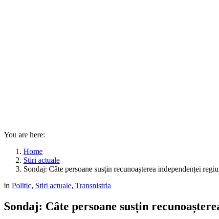
You are here:
Home
Stiri actuale
Sondaj: Câte persoane susțin recunoașterea independenței regiun
in
Politic
,
Stiri actuale
,
Transnistria
Sondaj: Câte persoane susțin recunoașterea