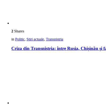
2
Shares
in
Politic
,
Stiri actuale
,
Transnistria
Criza din Transnistria: între Rusia, Chișinău și 