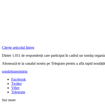
Citește articolul întreg
Dintre 1.011 de respondenți care participat în cadrul un sondaj organi
Abonează-te la canalul nostru pe Telegram pentru a afla rapid noutăți
sondaj
transnistria
Facebook
Twitter
Viber
Telegram
See more