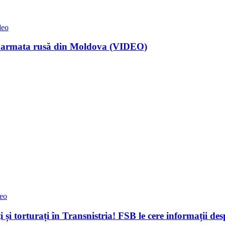
deo
em armata rusă din Moldova (VIDEO)
eo
i și torturați în Transnistria! FSB le cere informații de