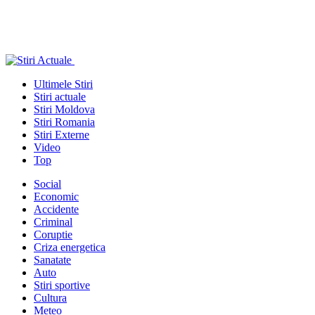
Ultimele Stiri
Stiri actuale
Stiri Moldova
Stiri Romania
Stiri Externe
Video
Top
Social
Economic
Accidente
Criminal
Coruptie
Criza energetica
Sanatate
Auto
Stiri sportive
Cultura
Meteo