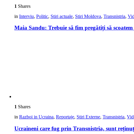
1
Shares
in
Interviu
,
Politic
,
Stiri actuale
,
Stiri Moldova
,
Transnistria
,
Vi
Maia Sandu: Trebuie să fim pregătiți să scoat
1
Shares
in
Razboi in Ucraina
,
Reportaje
,
Stiri Externe
,
Transnistria
,
Vid
Ucraineni care fug prin Transnistria, sunt reținuț