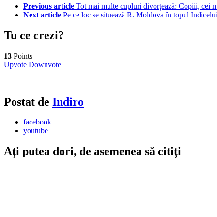
Previous article
Tot mai multe cupluri divorțează: Copiii, cei
Next article
Pe ce loc se situează R. Moldova în topul Indicelui
Tu ce crezi?
13
Points
Upvote
Downvote
Postat de
Indiro
facebook
youtube
Ați putea dori, de asemenea să citiți