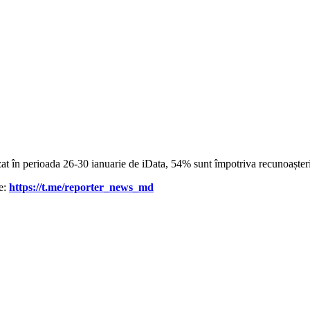
zat în perioada 26-30 ianuarie de iData, 54% sunt împotriva recunoașteri
le:
https://t.me/reporter_news_md