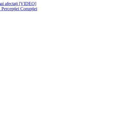
 mai afectați [VIDEO]
 Percepției Corupției