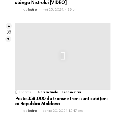
stânga Nistrului [VIDEO]
de
Indiro
mai 25, 2024, 4:39 pm
38
1
Shares
Stiri actuale
Transnistria
Peste 358.000 de transnistreni sunt cetățeni
ai Republicii Moldova
de
Indiro
aprilie 20, 2024, 12:47 pm