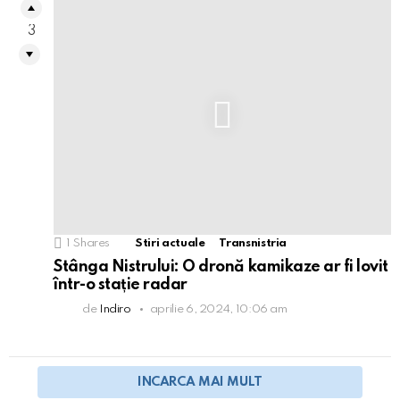
3
1
Shares
Stiri actuale
Transnistria
Stânga Nistrului: O dronă kamikaze ar fi lovit
într-o stație radar
de
Indiro
aprilie 6, 2024, 10:06 am
INCARCA MAI MULT