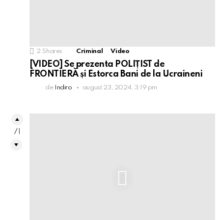
2
Shares
Criminal
Video
[VIDEO] Se prezenta POLIȚIST de
FRONTIERĂ și Estorca Bani de la Ucraineni
de
Indiro
august 23, 2024, 3:19 pm
71