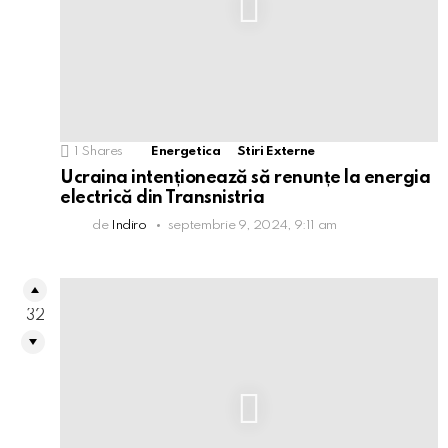
1
Shares
Energetica
Stiri Externe
Ucraina intenționează să renunțe la energia
electrică din Transnistria
de
Indiro
septembrie 9, 2024, 9:11 am
32