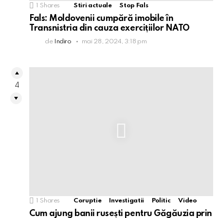
1
Shares
Stiri actuale
Stop Fals
Fals: Moldovenii cumpără imobile în
Transnistria din cauza exercițiilor NATO
de
Indiro
mai 28, 2024, 3:18 pm
4
1
Shares
Coruptie
Investigatii
Politic
Video
Cum ajung banii rusești pentru Găgăuzia prin