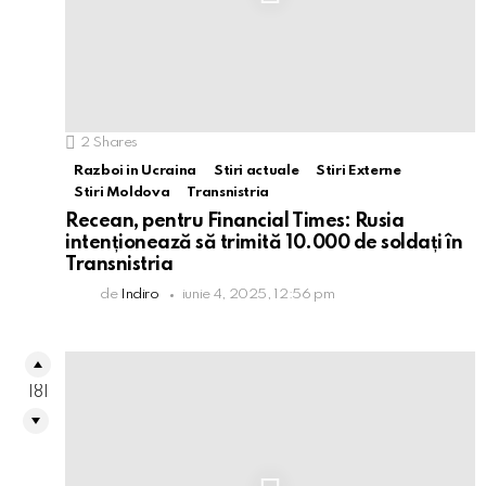
2
Shares
Razboi in Ucraina
Stiri actuale
Stiri Externe
Stiri Moldova
Transnistria
Recean, pentru Financial Times: Rusia
intenționează să trimită 10.000 de soldați în
Transnistria
de
Indiro
iunie 4, 2025, 12:56 pm
181