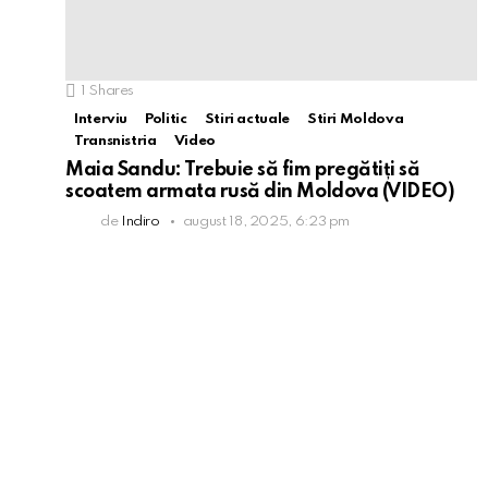
1
Shares
Interviu
Politic
Stiri actuale
Stiri Moldova
Transnistria
Video
Maia Sandu: Trebuie să fim pregătiți să
scoatem armata rusă din Moldova (VIDEO)
de
Indiro
august 18, 2025, 6:23 pm