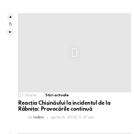
6
1
Shares
Stiri actuale
Reacția Chișinăului la incidentul de la
Râbnița: Provocările continuă
de
Indiro
aprilie 6, 2024, 11:37 am