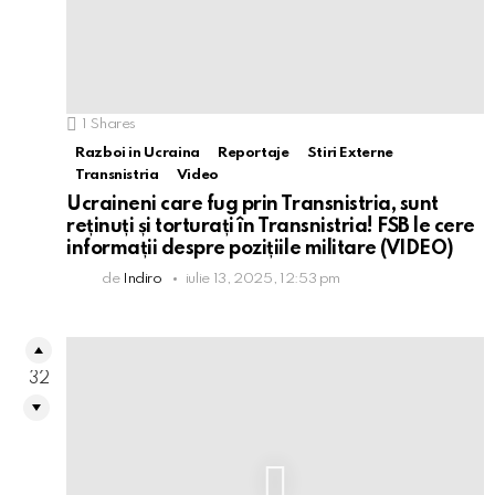
1
Shares
Razboi in Ucraina
Reportaje
Stiri Externe
Transnistria
Video
Ucraineni care fug prin Transnistria, sunt
reținuți și torturați în Transnistria! FSB le cere
informații despre pozițiile militare (VIDEO)
de
Indiro
iulie 13, 2025, 12:53 pm
32