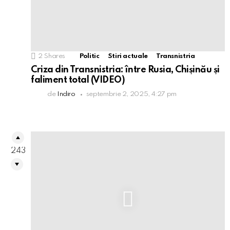
2
Shares
Politic
Stiri actuale
Transnistria
Criza din Transnistria: între Rusia, Chișinău și
faliment total (VIDEO)
de
Indiro
septembrie 2, 2025, 4:27 pm
243