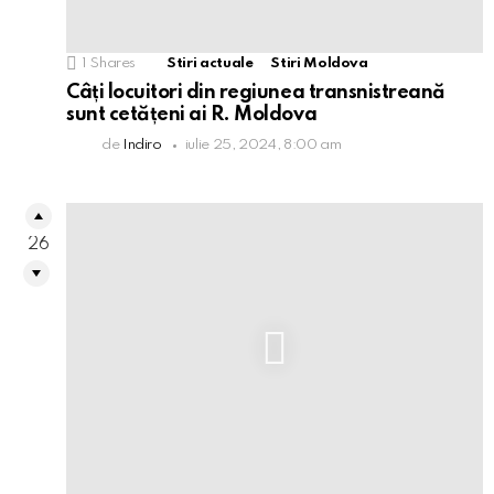
1
Shares
Stiri actuale
Stiri Moldova
Câți locuitori din regiunea transnistreană
sunt cetățeni ai R. Moldova
de
Indiro
iulie 25, 2024, 8:00 am
26